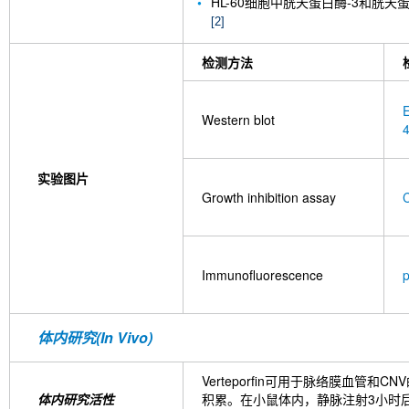
HL-60细胞中胱天蛋白酶-3和胱天
[2]
检测方法
E
Western blot
实验图片
Growth inhibition assay
C
Immunofluorescence
体内研究(In Vivo)
Verteporfin可用于脉络膜血管
体内研究活性
积累。在小鼠体内，静脉注射3小时后，V