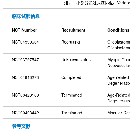
泄，一小部分通过尿液排泄。Verte
临床试验信息
NCT Number
Recruitment
Conditions
NCT04590664
Recruiting
Glioblastom
Glioblastom
NCT03797547
Unknown status
Myopic Chor
Neovascular
NCT01846273
Completed
Age-related
Degeneratio
Choroidal V
NCT00423189
Terminated
Age-Related
Degenerati
NCT00403442
Terminated
Macular Deg
参考文献