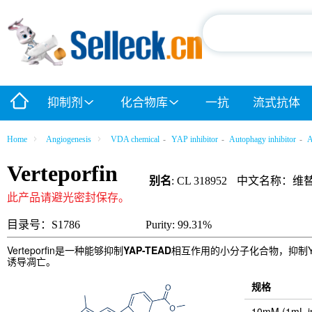
抑制剂
化合物库
一抗
流式抗体
Home
Angiogenesis
VDA chemical
-
YAP inhibitor
-
Autophagy inhibitor
-
A
Verteporfin
别名
: CL 318952
中文名称：维
此产品请避光密封保存。
目录号：S1786
Purity: 99.31%
Verteporfin是一种能够抑制
YAP-TEAD
相互作用的小分子化合物，抑制YAP
诱导凋亡。
规格
10mM (1mL 