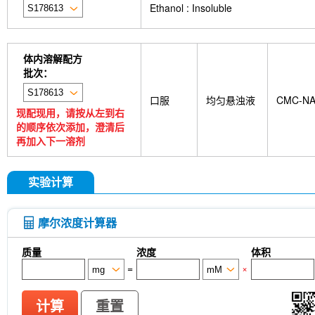
Ethanol : Insoluble
体内溶解配方
批次：
口服
均匀悬浊液
CMC-N
现配现用，请按从左到右
的顺序依次添加，澄清后
再加入下一溶剂
实验计算
摩尔浓度计算器
质量
浓度
体积
=
×
计算
重置