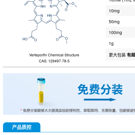
10mg
50mg
100mg
1g
更大包装
有
Verteporfin Chemical Structure
CAS: 129497-78-5
产品质控