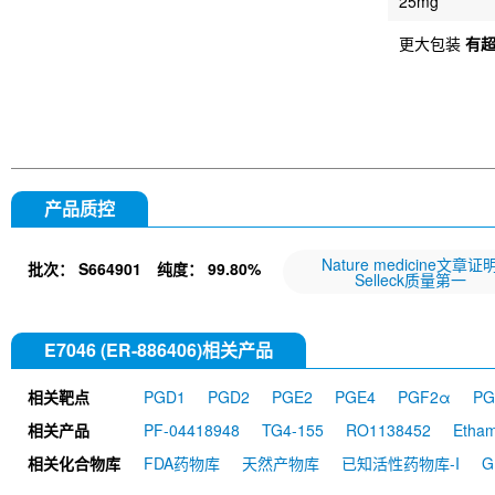
25mg
更大包装
有
产品质控
Nature medicine文章证
批次：
S664901
纯度：
99.80%
Selleck质量第一
E7046 (ER-886406)相关产品
相关靶点
PGD1
PGD2
PGE2
PGE4
PGF2α
PG
相关产品
PF-04418948
TG4-155
RO1138452
Etham
相关化合物库
FDA药物库
天然产物库
已知活性药物库-I