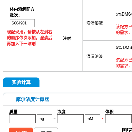
体内溶解配方
5%DMS
批次：
澄清溶液
该配方已
现配现用，请按从左到右
的需求，
的顺序依次添加，澄清后
注射
再加入下一溶剂
5% DM
澄清溶液
该配方已
的需求，
实验计算
摩尔浓度计算器
质量
浓度
体积
=
×