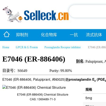
抑制剂
化合物库
一抗
流式抗体
Home
GPCR & G Protein
Prostaglandin Receptor inhibitor
E7046 (ER-886
E7046 (ER-886406)
别名
: Palupiprant
目录号：S6649
Purity: 99.80%
E7046 (ER-886406, Palupiprant, AN0025)是
prostaglandin E
(PGE
2
规格
E7046 (ER-886406) Chemical Structure
5mg
CAS: 1369489-71-3