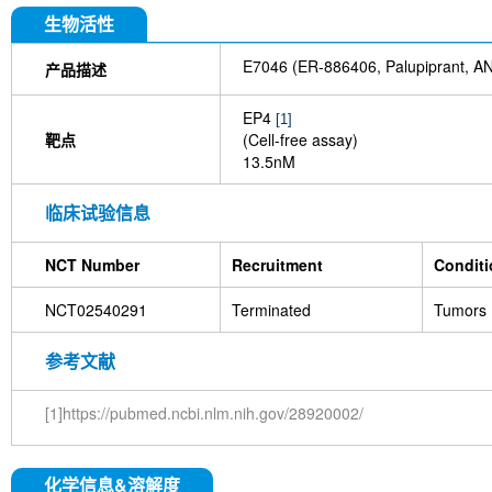
生物活性
E7046 (ER-886406, Palupiprant, 
产品描述
EP4
[1]
靶点
(Cell-free assay)
13.5nM
临床试验信息
NCT Number
Recruitment
Condit
NCT02540291
Terminated
Tumors
参考文献
[1]https://pubmed.ncbi.nlm.nih.gov/28920002/
化学信息&溶解度