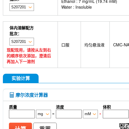
Ethanol : 7 mg/mL (19.74 mM)
Water : Insoluble
体内溶解配方
批次：
口服
均匀悬浊液
CMC-N
现配现用，请按从左到右
的顺序依次添加，澄清后
再加入下一溶剂
实验计算
摩尔浓度计算器
质量
浓度
体积
=
×