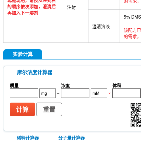
现配现用，请按从左到右
的需求，
的顺序依次添加，澄清后
注射
再加入下一溶剂
5% DM
澄清溶液
该配方已
的需求，
实验计算
摩尔浓度计算器
质量
浓度
体积
=
×
计算
重置
稀释计算器
分子量计算器