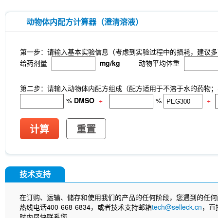
动物体内配方计算器（澄清溶液）
第一步：请输入基本实验信息（考虑到实验过程中的损耗，建议多
给药剂量
mg/kg
动物平均体重
第二步：请输入动物体内配方组成（配方适用于不溶于水的药物；不
%
DMSO
+
%
+
计算
重置
技术支持
在订购、运输、储存和使用我们的产品的任何阶段，您遇到的任何
热线电话400-668-6834，或者技术支持邮箱
tech@selleck.cn
，直
时内尽快联系您。