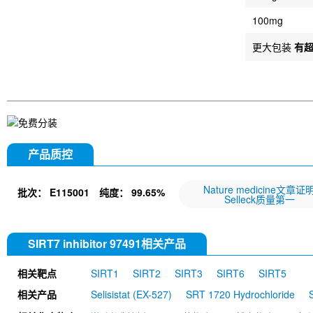
100mg
更大包装
有
产品质控
Nature medicine文章证
批次：
E115001
纯度：
99.65%
Selleck质量第一
SIRT7 inhibitor 97491相关产品
相关靶点
SIRT1
SIRT2
SIRT3
SIRT6
SIRT5
相关产品
Selisistat (EX-527)
SRT 1720 Hydrochloride
S
SirReal2
SRT2183
Thiomyristoyl
Salvianol