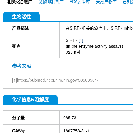
相关化合物库
激酶抑制剂库
FDA药物库
天然产物库
已知
CAY10602
Inauhzin
SIRT1 Antibody (Mouse
生物活性
产品描述
在SIRT7相关的癌症中，SIRT7 inhi
SIRT7
[1]
靶点
(in the enzyme activity assays)
325 nM
参考文献
[1]https://pubmed.ncbi.nlm.nih.gov/30503501/
化学信息&溶解度
分子量
285.73
CAS号
1807758-81-1