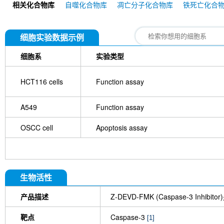
相关化合物库
自噬化合物库
凋亡分子化合物库
铁死亡化合
231
Gly-Phe β-naphthylamide
Cleaved Caspa
Phenoxodiol (Haginin E)
Caspase8 Antibody (
Antibody (Rabbit mAb) [N2J8]
Caspase3 p12 An
细胞实验数据示例
细胞系
实验类型
HCT116 cells
Function assay
A549
Function assay
OSCC cell
Apoptosis assay
生物活性
产品描述
Z-DEVD-FMK (Caspase-3 Inh
靶点
Caspase-3
[1]