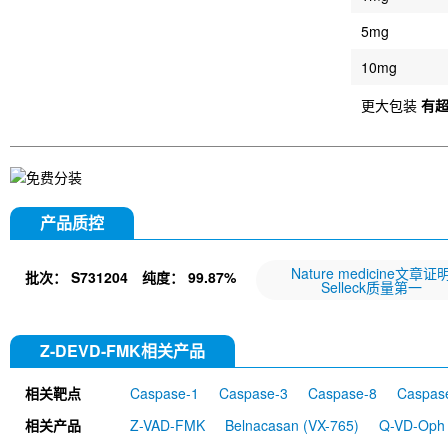
5mg
10mg
更大包装
有
产品质控
Nature medicine文章证
批次：
S731204
纯度：
99.87%
Selleck质量第一
Z-DEVD-FMK相关产品
相关靶点
Caspase-1
Caspase-3
Caspase-8
Caspas
Caspase-10
Caspase-7
相关产品
Z-VAD-FMK
Belnacasan (VX-765)
Q-VD-Oph
Z-VAD(OH)-FMK
PAC-1
Z-YVAD-FMK
Z