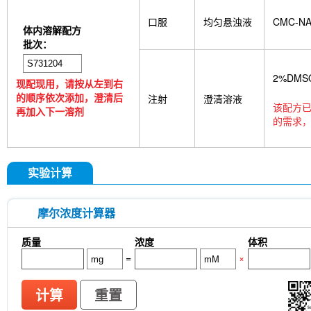
口服
均匀悬浊液
CMC-N
体内溶解配方
批次：
2%DMS
现配现用，请按从左到右
的顺序依次添加，澄清后
注射
澄清溶液
该配方已
再加入下一溶剂
的需求，
实验计算
摩尔浓度计算器
质量
浓度
体积
=
×
计算
重置