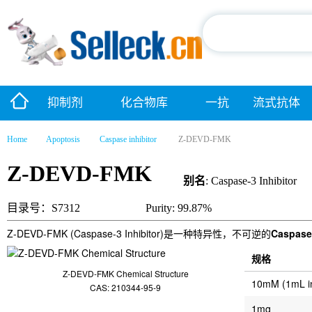
抑制剂
化合物库
一抗
流式抗体
Home
Apoptosis
Caspase inhibitor
Z-DEVD-FMK
Z-DEVD-FMK
别名
: Caspase-3 Inhibitor
目录号：S7312
Purity: 99.87%
Z-DEVD-FMK (Caspase-3 Inhibitor)是一种特异性，不可逆的
Caspase
规格
Z-DEVD-FMK Chemical Structure
10mM (1mL 
CAS: 210344-95-9
1mg