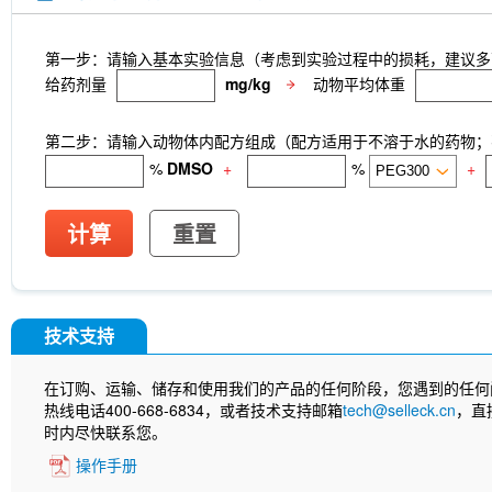
第一步：请输入基本实验信息（考虑到实验过程中的损耗，建议多
给药剂量
mg/kg
动物平均体重
第二步：请输入动物体内配方组成（配方适用于不溶于水的药物；不
%
DMSO
+
%
+
计算
重置
技术支持
在订购、运输、储存和使用我们的产品的任何阶段，您遇到的任何
热线电话400-668-6834，或者技术支持邮箱
tech@selleck.cn
，直
时内尽快联系您。
操作手册