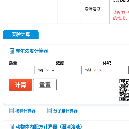
5% DM
澄清溶液
该配方已
的需求，
实验计算
摩尔浓度计算器
质量
浓度
体积
=
×
计算
重置
稀释计算器
分子量计算器
动物体内配方计算器（澄清溶液）