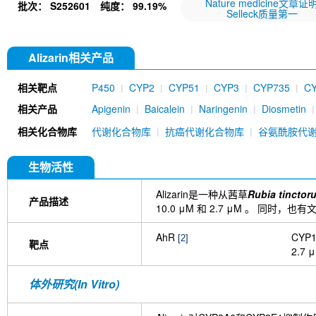
Nature medicine文章证
批次：
S252601
纯度：
99.19%
Selleck质量第一
Alizarin相关产品
相关靶点
P450
CYP2
CYP51
CYP3
CYP735
C
相关产品
Apigenin
Baicalein
Naringenin
Diosmetin
Danshensu
Uniconazole (S 3307D)
Amentofl
相关化合物库
代谢化合物库
抗癌代谢化合物库
谷氨酰胺代
Tetrahydrocurcumin
Isosilybin
Liarozole dihy
Acetylshikonin
Bergaptol
NVP-VID-400
Elli
生物活性
Alizarin是一种从茜草
Rubia tinctor
产品描述
10.0 μM 和 2.7 μM 。 同时，也有
AhR
CYP
[2]
靶点
2.7 
体外研究(In Vitro)