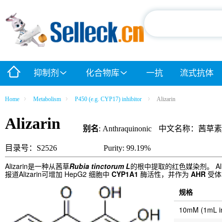
抑制剂
化合物库
一抗
流式抗体
Home
Metabolism
P450 (e.g. CYP17) inhibitor
Alizarin
Alizarin
别名
: Anthraquinonic
中文名称：茜草素
目录号：S2526
Purity: 99.19%
Alizarin是一种从茜草
Rubia tinctorum L
的根中提取的红色媒染剂。 Aliz
报道Alizarin可增加 HepG2 细胞中
CYP1A1
酶活性，并作为
AHR
受体
规格
10mM (1mL 