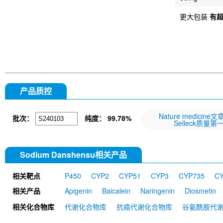
更大包装
有
产品质控
Nature medicine
批次：
纯度：
99.78%
Selleck质量第
Sodium Danshensu相关产品
相关靶点
P450
CYP2
CYP51
CYP3
CYP735
C
相关产品
Apigenin
Baicalein
Naringenin
Diosmetin
Uniconazole (S 3307D)
Amentoflavone
Tansh
相关化合物库
代谢化合物库
抗癌代谢化合物库
谷氨酰胺代
Liarozole dihydrochloride
Naringin Dihydroch
VID-400
Ellipticine hydrochloride
1-Aminobenz