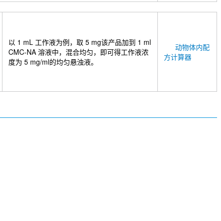
以 1 mL 工作液为例，取 5 mg该产品加到 1 ml
动物体内配
CMC-NA 溶液中，混合均匀，即可得工作液浓
方计算器
度为 5 mg/ml的均匀悬浊液。