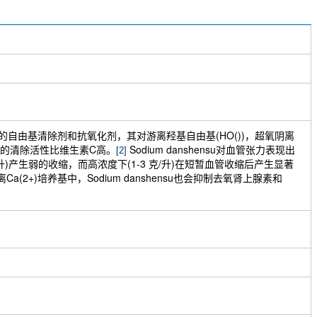
hensu是有效的自由基清除剂和抗氧化剂，其对游离羟基自由基(HO())，超氧阴离
)自由基的清除活性比维生素C高。
Sodium danshensu对血管张力表现出
[2]
克/升)产生弱的收缩，而高浓度下(1-3 克/升)在短暂血管收缩后产生显著
(2+)培养基中，Sodium danshensu也会抑制去氧肾上腺素和