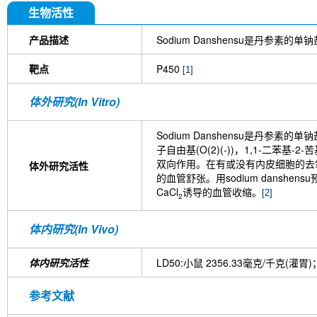
生物活性
产品描述
Sodium Danshensu是丹参素的单钠
靶点
P450
[1]
体外研究(In Vitro)
Sodium Danshensu是丹参素的
子自由基(O(2)(-))，1,1-二苯基
双向作用。在有或没有内皮细胞的去氧肾上
体外研究活性
的血管舒张。用sodium danshe
CaCl
诱导的血管收缩。
[2]
2
体内研究(In Vivo)
体内研究活性
LD50:小鼠 2356.33毫克/千克(灌
参考文献