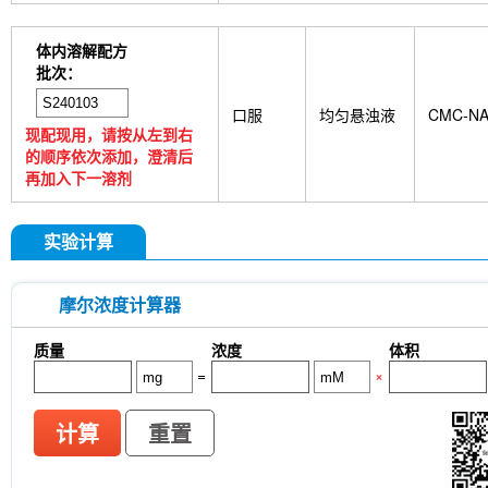
体内溶解配方
批次：
口服
均匀悬浊液
CMC-N
现配现用，请按从左到右
的顺序依次添加，澄清后
再加入下一溶剂
实验计算
摩尔浓度计算器
质量
浓度
体积
=
×
计算
重置