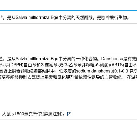
盐，是从Salvia miltiorrhiza Bge中分离的天然酚酸，是咖啡酸衍生物。
单钠盐，是从Salvia miltiorrhiza Bge中分离的一种化合物。Dans
-2-苦基-肼(DPPH)自由基和2-连氮基-双(3-乙基苯并噻唑-6-磺酸)(ABTS
腺素预收缩胸部动脉中，低浓度的sodium danshensu(0.1-0.3 
nsu预培养能够抑制去氧肾上腺素和氯化钾剂量依赖性诱导的血管收缩。 在游离Ca
胃)；大鼠 >1500毫克/千克(静脉注射)。
[3]