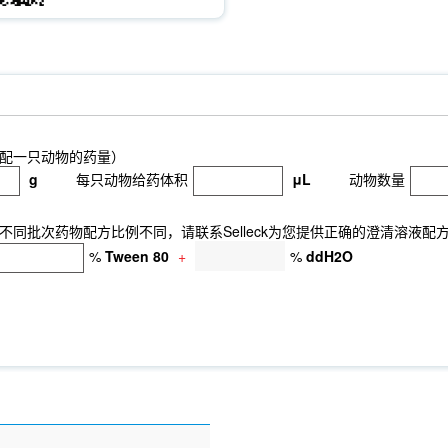
配一只动物的药量）
g
每只动物给药体积
μL
动物数量
同批次药物配方比例不同，请联系Selleck为您提供正确的澄清溶液配
%
Tween 80
+
%
ddH2O