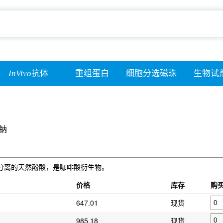
InVivo
抗体
重组蛋白
细胞分选磁珠
生物试
钠
za Bge中分离的天然酚酸，是咖啡酸衍生物。
价格
库存
购
647.01
现货
985.18
现货