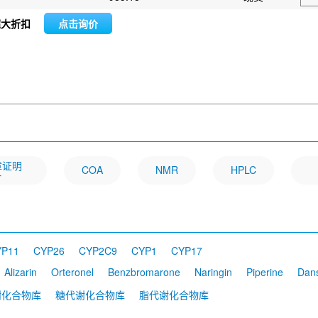
超大折扣
点击询价
文章证明
COA
NMR
HPLC
一
YP11
CYP26
CYP2C9
CYP1
CYP17
Alizarin
Orteronel
Benzbromarone
Naringin
Piperine
Dan
inone IIA sulfonate sodium
Gentiopicroside
Tetrahydrocurcumin
谢化合物库
糖代谢化合物库
脂代谢化合物库
alcone
Ozagrel HCl
7-Hydroxyflavone
Acetylshikonin
Bergapt
otriazole