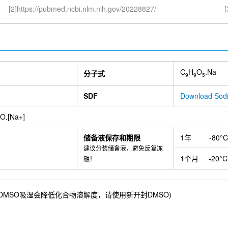
[2]https://pubmed.ncbi.nlm.nih.gov/20228827/
[
C
H
O
.Na
分子式
9
9
5
SDF
Download Sod
O.[Na+]
储备液保存和期限
1年
-80°C
建议分装储备液，避免反复冻
1个月
-20°C
融！
86 mM) ；DMSO吸湿会降低化合物溶解度，请使用新开封DMSO)