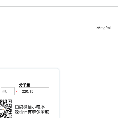
A
≥5mg/ml
分子量
×