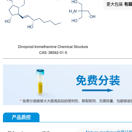
更大包装
有
Dinoprost tromethamine Chemical Structure
CAS: 38562-01-5
产品质控