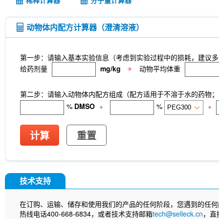
稀释计算器
分子量计算器
动物体内配方计算器（澄清溶液）
第一步：请输入基本实验信息（考虑到实验过程中的损耗，建议多
给药剂量
mg/kg
动物平均体重
第二步：请输入动物体内配方组成（配方适用于不溶于水的药物；不
%
DMSO
+
%
+
计算
重置
技术支持
在订购、运输、储存和使用我们的产品的任何阶段，您遇到的任何
热线电话400-668-6834，或者技术支持邮箱
tech@selleck.cn
，直