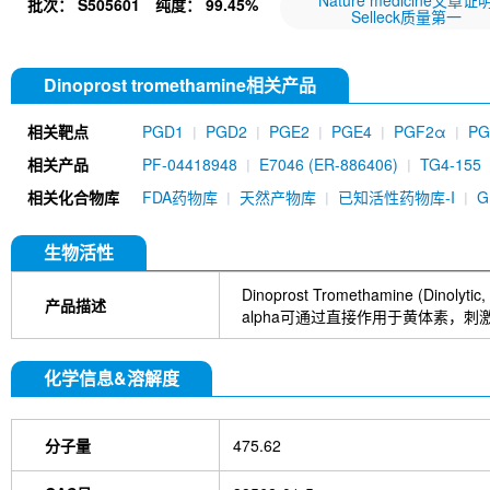
Nature medicine文章证
批次：
S505601
纯度：
99.45%
Selleck质量第一
Dinoprost tromethamine相关产品
相关靶点
PGD1
PGD2
PGE2
PGE4
PGF2α
PG
相关产品
PF-04418948
E7046 (ER-886406)
TG4-155
相关化合物库
FDA药物库
天然产物库
已知活性药物库-I
生物活性
Dinoprost Tromethamine (Dinolyti
产品描述
alpha可通过直接作用于黄体素，
化学信息&溶解度
分子量
475.62