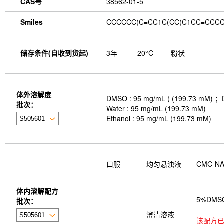
CAS号
38562-01-5
Smiles
CCCCCC(C=CC1C(CC(C1CC=CCCCC
储存条件(自收到货起)
3年
-20°C
粉状
体外溶解度
DMSO : 95 mg/mL ( (199.
批次：
Water : 95 mg/mL (199.73 mM)
Ethanol : 95 mg/mL (199.73 mM)
口服
均匀悬浊液
CMC-N
体内溶解配方
5%DMS
批次：
澄清溶液
该配方已