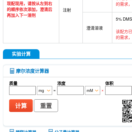
现配现用，请按从左到右
的需求，
的顺序依次添加，澄清后
注射
再加入下一溶剂
5% DM
澄清溶液
该配方已
的需求，
实验计算
摩尔浓度计算器
质量
浓度
体积
=
×
计算
重置