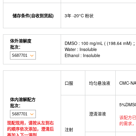
储存条件(自收到货起)
3年 -20°C 粉状
体外溶解度
DMSO : 100 mg/mL ( (198
批次：
Water : Insoluble
Ethanol : Insoluble
口服
均匀悬浊液
CMC-N
体内溶解配方
5%DMS
批次：
澄清溶液
该配方已
现配现用，请按从左到右
的需求，
的顺序依次添加，澄清后
注射
再加入下一溶剂