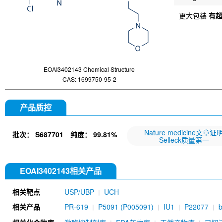
更大包装
有
EOAI3402143 Chemical Structure
CAS: 1699750-95-2
产品质控
Nature medicine文章证
批次：
S687701
纯度：
99.81%
Selleck质量第一
EOAI3402143相关产品
相关靶点
USP/UBP
UCH
相关产品
PR-619
P5091 (P005091)
IU1
P22077
inhibitor AZ1
XL177A
SJB2-043
PLpro inhi