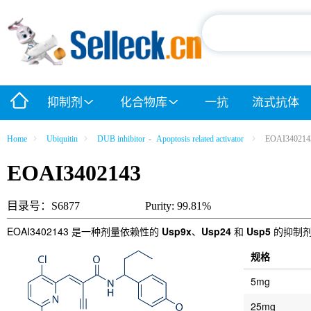
抑制剂
化合物库
一抗
流式抗体
Home
Ubiquitin
DUB inhibitor
-
Apoptosis related activator
EOAI340214
EOAI3402143
目录号：S6877
Purity: 99.81%
EOAI3402143 是一种剂量依赖性的
Usp9x
、
Usp24
和
Usp5
的抑制剂
规格
5mg
25mg