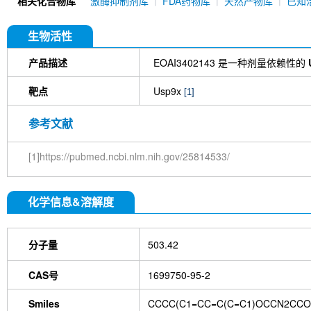
相关化合物库
激酶抑制剂库
FDA药物库
天然产物库
已知
I-138
Dubs-IN-1
HAUSP/USP7 Antibody (Rab
生物活性
产品描述
EOAI3402143 是一种剂量依赖性的
靶点
Usp9x
[1]
参考文献
[1]https://pubmed.ncbi.nlm.nih.gov/25814533/
化学信息&溶解度
分子量
503.42
CAS号
1699750-95-2
Smiles
CCCC(C1=CC=C(C=C1)OCCN2CCOC