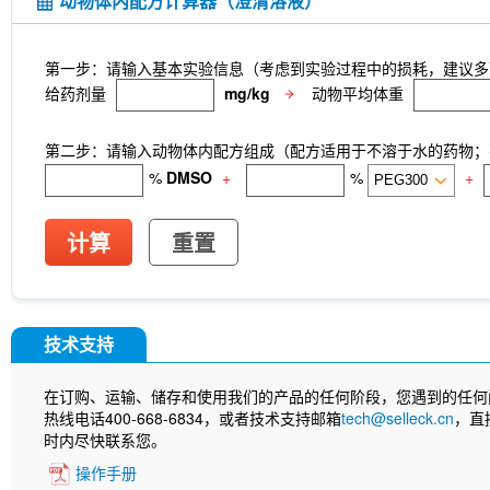
动物体内配方计算器（澄清溶液）
第一步：请输入基本实验信息（考虑到实验过程中的损耗，建议多
给药剂量
mg/kg
动物平均体重
第二步：请输入动物体内配方组成（配方适用于不溶于水的药物；不
%
DMSO
+
%
+
计算
重置
技术支持
在订购、运输、储存和使用我们的产品的任何阶段，您遇到的任何
热线电话400-668-6834，或者技术支持邮箱
tech@selleck.cn
，直
时内尽快联系您。
操作手册