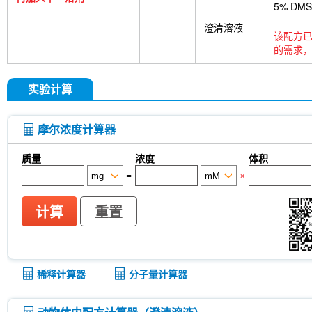
5% DM
澄清溶液
该配方已
的需求，
实验计算
摩尔浓度计算器
质量
浓度
体积
=
×
计算
重置
稀释计算器
分子量计算器