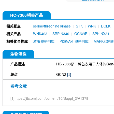
HC-7366相关产品
相关靶点
serine/threonine kinase
STK
WNK
DCLK
相关产品
WNK463
SRPIN340
GCN2iB
SPHINX31
相关化合物库
激酶抑制剂库
PI3K/Akt 抑制剂库
MAPK抑制
生物活性
产品描述
HC-7366是一种首次用于人体的
Gene
靶点
GCN2
[1]
参考文献
[1]https://jitc.bmj.com/content/10/Suppl_2/A1378