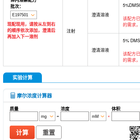
5%DMS
批次：
澄清溶液
该配方已
现配现用，请按从左到右
的需求，
的顺序依次添加，澄清后
注射
再加入下一溶剂
5% DM
澄清溶液
该配方已
的需求，
实验计算
摩尔浓度计算器
质量
浓度
体积
=
×
计算
重置