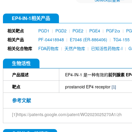
EP4-IN-1相关产品
相关靶点
PGD1
PGD2
PGE2
PGE4
PGF2α
PG
相关产品
PF-04418948
E7046 (ER-886406)
TG4-155
相关化合物库
FDA药物库
天然产物库
已知活性药物库-I
生物活性
产品描述
EP4-IN-1 是一种有效的
前列腺素 EP
靶点
prostanoid EP4 receptor
[1]
参考文献
[1]https://patents.google.com/patent/WO2023025270A1/zh