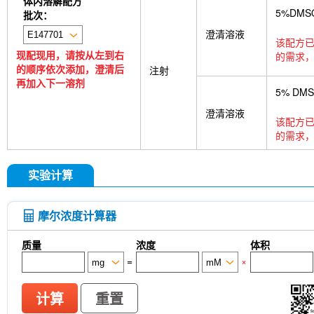
体内溶解配方
5%DMS
批次：
澄清溶液
该配方已
现配现用，请按从左到右
的需求，
的顺序依次添加，澄清后
注射
再加入下一溶剂
5% DM
澄清溶液
该配方已
的需求，
实验计算
摩尔浓度计算器
质量
浓度
体积
=
×
计算
重置