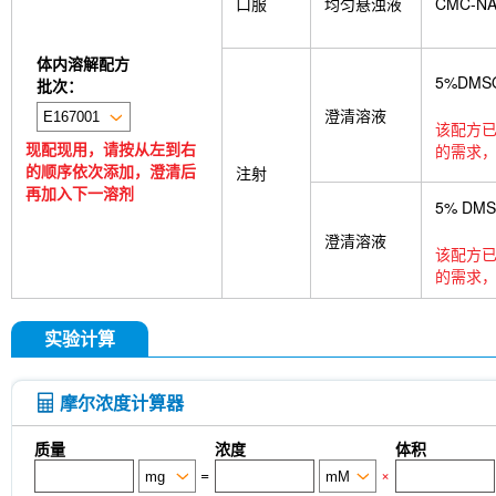
口服
均匀悬浊液
CMC-N
体内溶解配方
5%DMS
批次：
澄清溶液
该配方已
现配现用，请按从左到右
的需求，
的顺序依次添加，澄清后
注射
再加入下一溶剂
5% DM
澄清溶液
该配方已
的需求，
实验计算
摩尔浓度计算器
质量
浓度
体积
=
×