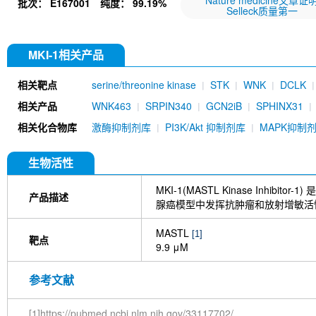
Nature medicine文章证
批次：
E167001
纯度：
99.19%
Selleck质量第一
MKI-1相关产品
相关靶点
serine/threonine kinase
STK
WNK
DCLK
相关产品
WNK463
SRPIN340
GCN2iB
SPHINX31
相关化合物库
激酶抑制剂库
PI3K/Akt 抑制剂库
MAPK抑制
生物活性
MKI-1(MASTL Kinase Inhibitor-1
产品描述
腺癌模型中发挥抗肿瘤和放射增敏活
MASTL
[1]
靶点
9.9 μM
参考文献
[1]https://pubmed.ncbi.nlm.nih.gov/33117702/