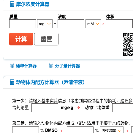
Anti-rat Kappa Immunoglobulin Light Chain-InV
摩尔浓度计算器
LKB1 Antibody (Rabbit mAb) [G3P15]
p27 Ki
CNPase Antibody (Rabbit mAb) [F6C6]
Clathri
质量
浓度
体积
[J23P13]
Cytokeratin 17 Antibody (Rabbit mAb)
=
×
[A17G4]
NDUFB8 Antibody (Rabbit mAb) [B17D
mAb) [G24G18]
X5050
ITCH Antibody (Rabb
Junctional Adhesion Molecule 1/JAM-A Antibod
计算
重置
mAb) [E19P8]
COUP-TFII Antibody (Rabbit mA
MeAIB
MTCO2 Antibody (Rabbit mAb) [A18M
[N13F4]
dTRIM24
A-484954
Rupintrivir
CTR1 Antibody (Rabbit mAb) [A18L7]
FITC Mou
稀释计算器
分子量计算器
Netrin 1 Antibody (Rabbit mAb) [B4C16]
Recomb
Receptorα Antibody (Rabbit mAb) [H18K23]
动物体内配方计算器（澄清溶液）
第一步：请输入基本实验信息（考虑到实验过程中的损耗，建议多
给药剂量
mg/kg
动物平均体重
第二步：请输入动物体内配方组成（配方适用于不溶于水的药物；不
%
DMSO
+
%
+