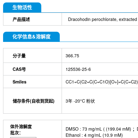
DYKDDDDK Tag Antibody (Rabbit mAb) [C19M9]
Farrerol
Mouse IgG1 isotype control-InVivo
S
生物活性
Chlorogenic Acid
2,2,2-Tribromoethanol
Prot
HTP)
Hydroxytyrosol
D-(+)-Trehalose dihydra
产品描述
Dracohodin perochlorate, extracted 
Hyaluronic acid (Hyaluronan)
GSK805
Curcu
Pamrevlumab (anti-CTGF)
Vimentin Antibody (
化学信息&溶解度
Bromhexine HCl
(+)-Fangchinoline
Spermine
E7820
Sphingosine
HQNO
Iodoacetamide
(Rabbit mAb) [B17N21]
Fetuin, Fetal Bovine S
分子量
366.75
i-Inositol
Molsidomine
Methylmalonate
Sco
N-Acetylneuraminic acid
Madecassoside
β-A
Verbenalin
Anethole trithione
D-Mannose
L
CAS号
125536-25-6
Acetylglucosamine
Creatine monohydrate
Gl
(-)-Glucose
Itaconic acid
Hypromellose
Vi
Smiles
CC1=C(C2=C(C=C1O)[O+]=C(C=C2)
EGCG Octaacetate
BOS-318
IM-54
C381
isotype control-InVivo
MCM2 Antibody (Rabbit 
Antibody (Rabbit mAb) [M19D5]
SP1 Antibody (
储存条件(自收到货起)
3年 -20°C 粉状
NK1.1 Antibody [PK136]
PB Mouse NK1.1 Antib
Troxipide
RNF20 Antibody (Rabbit mAb) [B16G
Esculin
Azomycin
β-Amyloid (1-42), huma
(+)-Cellobiose
Lipocalin-2 / NGAL Antibody (Ra
体外溶解度
DMSO : 73 mg/mL ( (199.
hydrochloride
ATP5A1 Rabbit Recombinant mA
批次：
Ethanol : 4 mg/mL (10.9 mM)
Monocrotaline
Angelic acid
Succinic acid
P