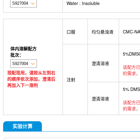
Water : Insoluble
GDF15 Antibody (Rabbit mAb) [G3D13]
GLUT3 
Indolepropionic acid
DL-Citrulline
6-Chloropur
Brassinolide
L-carnosine
Id1 Rabbit Recomb
tetrahydrate
Calponin Rabbit Recombinant mA
Pedunculoside
5-Hydroxymethylfurfural
Stevi
口服
均匀悬浊液
CMC-N
stachyose tetrahydrate
Oxythiamine chloride hy
Ecliptasaponin A
23-Hydroxybetulinic acid
Kh
Maltotetraose
Ginsenoside Rk1
Sinensetin
体内溶解配方
5%DMS
deoxyguanosine
D-Fructose
Diludine
Chond
批次：
Phenylacetaldehyde
α-Boswellic acid
Stearic
澄清溶液
acid
(+)-Guaiacin
Waltonitone
Gastrodenol
该配方已
现配现用，请按从左到右
β-Alanine methyl ester hydrochloride
Ureidosucc
的需求，
的顺序依次添加，澄清后
D-Fructose-1,6-diphosphate trisodium salt octahy
注射
再加入下一溶剂
DHA (Docosahexaenoic Acid)
AGI 1067
Is
5% DM
CTX-0294885
P7C3-A20
IPTG
PZ-2891
monophosphate
Sodium citrate dihydrate
Tw
澄清溶液
该配方已
Thioacetamide
N-butyl-N-(4-hydroxybutyl) nitr
的需求，
Skimmianine
Ginsenoside Rg3
Phellodendro
Achyranthes bidentata root Extract
MRTX0902
cellulose (Viscosity:100000mPa.s)
Ovalbumin (
实验计算
Samrotamab (Anti-LRRC15 / LIB)
Anti-DKK1
Sortilin / SORT1)
Anti-mouse Ly6G/Ly6C (Gr-1)-