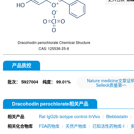
Dracohodin perochlorate Chemical Structure
CAS: 125536-25-6
产品质控
Nature medicine文章证
批次：
S927004
纯度：
99.01%
Selleck质量第一
Dracohodin perochlorate相关产品
相关产品
Rat IgG2b isotype control-InVivo
Blebbistatin
651520)
Annexin V/ANXA5 Antibody (Mouse mA
相关化合物库
FDA药物库
天然产物库
已知活性药物库-I
MU)
Rat IgG1 isotype control-InVivo
Coenzy