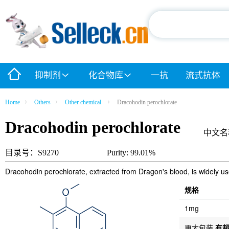
抑制剂
化合物库
一抗
流式抗体
Home
Others
Other chemical
Dracohodin perochlorate
Dracohodin perochlorate
中文名
目录号：S9270
Purity: 99.01%
Dracohodin perochlorate, extracted from Dragon's blood, is widely use
规格
1mg
更大包装
有