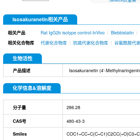
Isosakuranetin相关产品
相关产品
Rat IgG2b isotype control-InVivo
Blebbistatin
651520)
Annexin V/ANXA5 Antibody (Mouse mA
相关化合物库
代谢化合物库
抗癌代谢化合物库
谷氨酰胺代
MU)
Rat IgG1 isotype control-InVivo
Coenzy
DYKDDDDK Tag Antibody (Rabbit mAb) [C19M9]
Farrerol
Mouse IgG1 isotype control-InVivo
S
生物活性
Chlorogenic Acid
2,2,2-Tribromoethanol
Prot
HTP)
Hydroxytyrosol
D-(+)-Trehalose dihydra
产品描述
Isosakuranetin (4'-Methylnaringenin
Hyaluronic acid (Hyaluronan)
GSK805
Curcu
Pamrevlumab (anti-CTGF)
Vimentin Antibody (
化学信息&溶解度
Bromhexine HCl
(+)-Fangchinoline
Spermine
E7820
Sphingosine
HQNO
Iodoacetamide
(Rabbit mAb) [B17N21]
Fetuin, Fetal Bovine S
分子量
286.28
i-Inositol
Molsidomine
Methylmalonate
Sco
N-Acetylneuraminic acid
Madecassoside
β-A
Verbenalin
Anethole trithione
D-Mannose
L
CAS号
480-43-3
Acetylglucosamine
Creatine monohydrate
Gl
(-)-Glucose
Itaconic acid
Hypromellose
Vi
Smiles
COC1=CC=C(C=C1)C2CC(=O)C3=C
EGCG Octaacetate
BOS-318
IM-54
C381