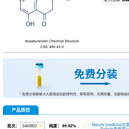
Isosakuranetin Chemical Structure
CAS: 480-43-3
产品质控
Nature medicine
批次：
纯度：
99.92%
Selleck质量第