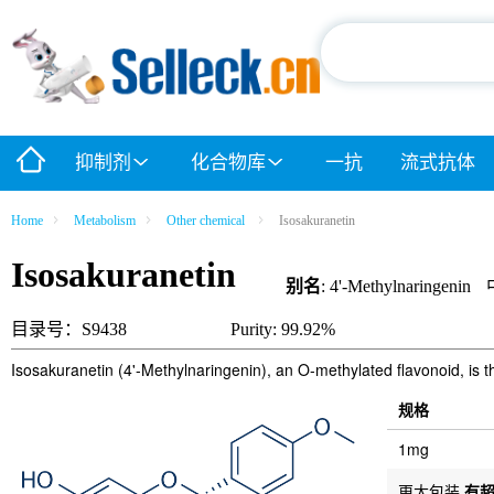
抑制剂
化合物库
一抗
流式抗体
Home
Metabolism
Other chemical
Isosakuranetin
Isosakuranetin
别名
: 4'-Methylnaringenin
目录号：S9438
Purity: 99.92%
Isosakuranetin (4'-Methylnaringenin), an O-methylated flavonoid, is t
规格
1mg
更大包装
有