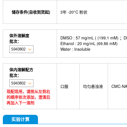
isotype control-InVivo
MCM2 Antibody (Rabbit 
Antibody (Rabbit mAb) [M19D5]
SP1 Antibody (
储存条件(自收到货起)
3年 -20°C 粉状
NK1.1 Antibody [PK136]
PB Mouse NK1.1 Antib
Troxipide
RNF20 Antibody (Rabbit mAb) [B16G
Esculin
Azomycin
β-Amyloid (1-42), huma
(+)-Cellobiose
Lipocalin-2 / NGAL Antibody (Ra
体外溶解度
DMSO : 57 mg/mL ( (199.
hydrochloride
ATP5A1 Rabbit Recombinant mA
批次：
Ethanol : 20 mg/mL (69.86 mM)
Monocrotaline
Angelic acid
Succinic acid
P
Water : Insoluble
GDF15 Antibody (Rabbit mAb) [G3D13]
GLUT3 
Indolepropionic acid
DL-Citrulline
6-Chloropur
Brassinolide
L-carnosine
Id1 Rabbit Recomb
tetrahydrate
Calponin Rabbit Recombinant mA
体内溶解配方
Pedunculoside
5-Hydroxymethylfurfural
Stevi
批次：
stachyose tetrahydrate
Oxythiamine chloride hy
23-Hydroxybetulinic acid
Khasianine
Gallocat
口服
均匀悬浊液
CMC-N
Ginsenoside Rk1
Sinensetin
Isoscopoletin
现配现用，请按从左到右
acid
2'-deoxyguanosine
D-Fructose
Diludi
的顺序依次添加，澄清后
Phenylacetaldehyde
α-Boswellic acid
Stearic
再加入下一溶剂
acid
(+)-Guaiacin
Waltonitone
Gastrodenol
β-Alanine methyl ester hydrochloride
Ureidosucc
D-Fructose-1,6-diphosphate trisodium salt octahy
实验计算
DHA (Docosahexaenoic Acid)
AGI 1067
Is