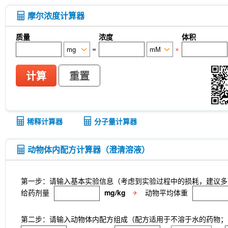
CTX-0294885
P7C3-A20
IPTG
PZ-2891
monophosphate
Sodium citrate dihydrate
Tw
摩尔浓度计算器
Thioacetamide
N-butyl-N-(4-hydroxybutyl) nitr
Skimmianine
Ginsenoside Rg3
Phellodendro
质量
浓度
体积
Achyranthes bidentata root Extract
MRTX0902
=
×
cellulose (Viscosity:100000mPa.s)
Ovalbumin (
Samrotamab (Anti-LRRC15 / LIB)
Anti-DKK1
Sortilin / SORT1)
Anti-mouse Ly6G/Ly6C (Gr-1)-
计算
重置
Anti-rat Kappa Immunoglobulin Light Chain-InV
LKB1 Antibody (Rabbit mAb) [G3P15]
p27 Ki
CNPase Antibody (Rabbit mAb) [F6C6]
Clathri
[J23P13]
Cytokeratin 17 Antibody (Rabbit mAb)
稀释计算器
分子量计算器
[A17G4]
NDUFB8 Antibody (Rabbit mAb) [B17D
mAb) [G24G18]
X5050
ITCH Antibody (Rabb
Junctional Adhesion Molecule 1/JAM-A Antibod
动物体内配方计算器（澄清溶液）
mAb) [E19P8]
COUP-TFII Antibody (Rabbit mA
MeAIB
MTCO2 Antibody (Rabbit mAb) [A18M
[N13F4]
dTRIM24
A-484954
Rupintrivir
第一步：请输入基本实验信息（考虑到实验过程中的损耗，建议多
CTR1 Antibody (Rabbit mAb) [A18L7]
FITC Mou
给药剂量
mg/kg
动物平均体重
Netrin 1 Antibody (Rabbit mAb) [B4C16]
Recomb
Receptorα Antibody (Rabbit mAb) [H18K23]
第二步：请输入动物体内配方组成（配方适用于不溶于水的药物；不