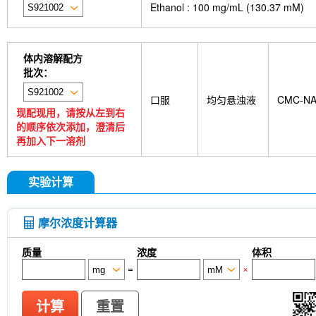
Ethanol : 100 mg/mL (130.37 mM)
GDF15 Antibody (Rabbit mAb) [G3D13]
GLUT3 
Indolepropionic acid
DL-Citrulline
6-Chloropur
Brassinolide
L-carnosine
Id1 Rabbit Recomb
tetrahydrate
Calponin Rabbit Recombinant mA
体内溶解配方
Pedunculoside
5-Hydroxymethylfurfural
Stevi
批次：
stachyose tetrahydrate
Oxythiamine chloride hy
Ecliptasaponin A
23-Hydroxybetulinic acid
Kh
口服
均匀悬浊液
CMC-N
Maltotetraose
Sinensetin
Isoscopoletin
Iso
现配现用，请按从左到右
acid
2'-deoxyguanosine
D-Fructose
Diludi
的顺序依次添加，澄清后
Phenylacetaldehyde
α-Boswellic acid
Stearic
再加入下一溶剂
acid
(+)-Guaiacin
Waltonitone
Gastrodenol
β-Alanine methyl ester hydrochloride
Ureidosucc
D-Fructose-1,6-diphosphate trisodium salt octahy
实验计算
DHA (Docosahexaenoic Acid)
AGI 1067
Is
CTX-0294885
P7C3-A20
IPTG
PZ-2891
monophosphate
Sodium citrate dihydrate
Tw
摩尔浓度计算器
Thioacetamide
N-butyl-N-(4-hydroxybutyl) nitr
Skimmianine
Ginsenoside Rg3
Phellodendro
质量
浓度
体积
Achyranthes bidentata root Extract
MRTX0902
=
×
cellulose (Viscosity:100000mPa.s)
Ovalbumin (
Samrotamab (Anti-LRRC15 / LIB)
Anti-DKK1
Sortilin / SORT1)
Anti-mouse Ly6G/Ly6C (Gr-1)-
计算
重置