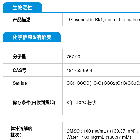
DYKDDDDK Tag Antibody (Rabbit mAb) [C19M9]
Farrerol
Mouse IgG1 isotype control-InVivo
S
生物活性
Chlorogenic Acid
2,2,2-Tribromoethanol
Prot
HTP)
Hydroxytyrosol
D-(+)-Trehalose dihydra
产品描述
Ginsenoside Rk1, one of the main e
Hyaluronic acid (Hyaluronan)
GSK805
Curcu
Pamrevlumab (anti-CTGF)
Vimentin Antibody (
化学信息&溶解度
Bromhexine HCl
(+)-Fangchinoline
Spermine
E7820
Sphingosine
HQNO
Iodoacetamide
(Rabbit mAb) [B17N21]
Fetuin, Fetal Bovine S
分子量
767.00
i-Inositol
Molsidomine
Methylmalonate
Sco
N-Acetylneuraminic acid
Madecassoside
β-A
Verbenalin
Anethole trithione
D-Mannose
L
CAS号
494753-69-4
Acetylglucosamine
Creatine monohydrate
Gl
(-)-Glucose
Itaconic acid
Hypromellose
Vi
Smiles
CC(=CCCC(=C)C1CCC2(C1C(CC3C2
EGCG Octaacetate
BOS-318
IM-54
C381
isotype control-InVivo
MCM2 Antibody (Rabbit 
Antibody (Rabbit mAb) [M19D5]
SP1 Antibody (
储存条件(自收到货起)
3年 -20°C 粉状
NK1.1 Antibody [PK136]
PB Mouse NK1.1 Antib
Troxipide
RNF20 Antibody (Rabbit mAb) [B16G
Esculin
Azomycin
β-Amyloid (1-42), huma
(+)-Cellobiose
Lipocalin-2 / NGAL Antibody (Ra
体外溶解度
DMSO : 100 mg/mL ( (130
hydrochloride
ATP5A1 Rabbit Recombinant mA
批次：
Water : 100 mg/mL (130.37 mM)
Monocrotaline
Angelic acid
Succinic acid
P