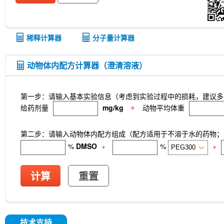
Anti-rat Kappa Immunoglobulin Light Chain-InV
LKB1 Antibody (Rabbit mAb) [G3P15]
p27 Ki
CNPase Antibody (Rabbit mAb) [F6C6]
Clathri
[J23P13]
Cytokeratin 17 Antibody (Rabbit mAb)
稀释计算器
分子量计算器
[A17G4]
NDUFB8 Antibody (Rabbit mAb) [B17D
mAb) [G24G18]
X5050
ITCH Antibody (Rabb
Junctional Adhesion Molecule 1/JAM-A Antibod
动物体内配方计算器（澄清溶液）
mAb) [E19P8]
COUP-TFII Antibody (Rabbit mA
MeAIB
MTCO2 Antibody (Rabbit mAb) [A18M
[N13F4]
dTRIM24
A-484954
Rupintrivir
第一步：请输入基本实验信息（考虑到实验过程中的损耗，建议多
CTR1 Antibody (Rabbit mAb) [A18L7]
FITC Mou
给药剂量
mg/kg
动物平均体重
Netrin 1 Antibody (Rabbit mAb) [B4C16]
Recomb
Receptorα Antibody (Rabbit mAb) [H18K23]
第二步：请输入动物体内配方组成（配方适用于不溶于水的药物；不
%
DMSO
+
%
+
计算
重置
技术支持