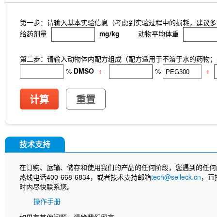
第一步：请输入基本实验信息（考虑到实验过程中的损耗，建议多
给药剂量
mg/kg
动物平均体重
第二步：请输入动物体内配方组成（配方适用于不溶于水的药物；不
%
DMSO
+
%
+
计算
重置
技术支持
在订购、运输、储存和使用我们的产品的任何阶段，您遇到的任何
热线电话400-668-6834，或者技术支持邮箱
tech@selleck.cn
，直
时内尽快联系您。
操作手册