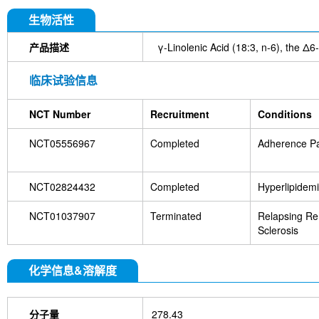
DYKDDDDK Tag Antibody (Rabbit mAb) [C19M9]
Farrerol
Mouse IgG1 isotype control-InVivo
S
生物活性
Chlorogenic Acid
2,2,2-Tribromoethanol
Prot
HTP)
Hydroxytyrosol
D-(+)-Trehalose dihydra
产品描述
γ-Linolenic Acid (18:3, n-6), the Δ6-
Hyaluronic acid (Hyaluronan)
GSK805
Curcu
Pamrevlumab (anti-CTGF)
Vimentin Antibody (
临床试验信息
Bromhexine HCl
(+)-Fangchinoline
Spermine
E7820
Sphingosine
HQNO
Iodoacetamide
NCT Number
Recruitment
Conditions
(Rabbit mAb) [B17N21]
Fetuin, Fetal Bovine S
i-Inositol
Molsidomine
Methylmalonate
Sco
NCT05556967
Completed
Adherence Pa
N-Acetylneuraminic acid
Madecassoside
β-A
Verbenalin
Anethole trithione
D-Mannose
L
Acetylglucosamine
Creatine monohydrate
Gl
NCT02824432
Completed
Hyperlipidem
(-)-Glucose
Itaconic acid
Hypromellose
Vi
EGCG Octaacetate
BOS-318
IM-54
C381
NCT01037907
Terminated
Relapsing Rem
isotype control-InVivo
MCM2 Antibody (Rabbit 
Sclerosis
Antibody (Rabbit mAb) [M19D5]
SP1 Antibody (
NK1.1 Antibody [PK136]
PB Mouse NK1.1 Antib
Troxipide
RNF20 Antibody (Rabbit mAb) [B16G
化学信息&溶解度
Esculin
Azomycin
β-Amyloid (1-42), huma
(+)-Cellobiose
Lipocalin-2 / NGAL Antibody (Ra
hydrochloride
ATP5A1 Rabbit Recombinant mA
分子量
278.43
Monocrotaline
Angelic acid
Succinic acid
P