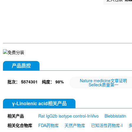
产品质控
Nature medicine文章证明
批次：
S574301
纯度：
98%
Selleck质量第一
γ-Linolenic acid相关产品
相关产品
Rat IgG2b isotype control-InVivo
Blebbistatin
651520)
Annexin V/ANXA5 Antibody (Mouse mA
相关化合物库
FDA药物库
天然产物库
已知活性药物库-I
MU)
Rat IgG1 isotype control-InVivo
Coenzy