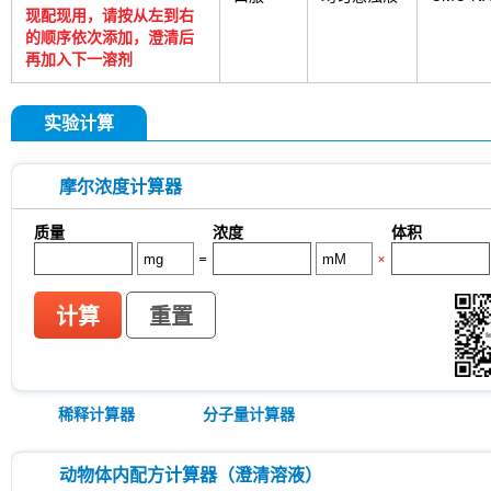
Immunoglobulin Light Chain-InVivo
NeuN Antibo
现配现用，请按从左到右
Antibody (Rabbit mAb) [G3P15]
p27 Kip1 Antib
的顺序依次添加，澄清后
Antibody (Rabbit mAb) [F6C6]
Clathrin Heavy 
再加入下一溶剂
Cytokeratin 17 Antibody (Rabbit mAb) [F13F16]
NDUFB8 Antibody (Rabbit mAb) [B17D6]
CDX
[G24G18]
X5050
ITCH Antibody (Rabbit mAb
实验计算
Junctional Adhesion Molecule 1/JAM-A Antibody 
mAb) [E19P8]
COUP-TFII Antibody (Rabbit mA
摩尔浓度计算器
MeAIB
MTCO2 Antibody (Rabbit mAb) [A18M
[N13F4]
dTRIM24
A-484954
Rupintrivir
CTR1 Antibody (Rabbit mAb) [A18L7]
FITC Mou
质量
浓度
体积
Netrin 1 Antibody (Rabbit mAb) [B4C16]
Recomb
=
×
Receptorα Antibody (Rabbit mAb) [H18K23]
计算
重置
稀释计算器
分子量计算器
动物体内配方计算器（澄清溶液）