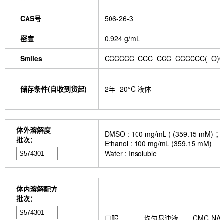
GDF15 Antibody (Rabbit mAb) [G3D13]
GLUT3 
CAS号
Indolepropionic acid
506-26-3
DL-Citrulline
6-Chloropur
Brassinolide
L-carnosine
Id1 Rabbit Recomb
tetrahydrate
Calponin Rabbit Recombinant mA
密度
0.924 g/mL
Pedunculoside
5-Hydroxymethylfurfural
Stevi
stachyose tetrahydrate
Oxythiamine chloride hy
Smiles
CCCCCC=CCC=CCC=CCCCCC(=O)
Ecliptasaponin A
23-Hydroxybetulinic acid
Kh
Maltotetraose
Ginsenoside Rk1
Sinensetin
(R)-(-)-Mandelic acid
2'-deoxyguanosine
D-F
储存条件(自收到货起)
2年 -20°C 液体
L-serine
Phenylacetaldehyde
α-Boswellic aci
(+)-Guaiacin
Waltonitone
Gastrodenol
1,2-
Alanine methyl ester hydrochloride
Ureidosuccin
Fructose-1,6-diphosphate trisodium salt octahydr
体外溶解度
DMSO : 100 mg/mL ( (359
DHA (Docosahexaenoic Acid)
AGI 1067
Isoh
批次：
Ethanol : 100 mg/mL (359.15 mM)
CTX-0294885
P7C3-A20
IPTG
PZ-2891
Water : Insoluble
Sodium citrate dihydrate
Tween-20
MEISi-
N-butyl-N-(4-hydroxybutyl) nitrosamine
Pristane
Ginsenoside Rg3
Phellodendron amurense bark
bidentata root Extract
MRTX0902
BZ1
D-S
体内溶解配方
(Viscosity:100000mPa.s)
Ovalbumin (257-264) 
批次：
(Anti-LRRC15 / LIB)
Anti-DKK1
ISA-2011B
Anti-mouse Ly6G/Ly6C (Gr-1)-InVivo
UNC 32
口服
均匀悬浊液
CMC-N