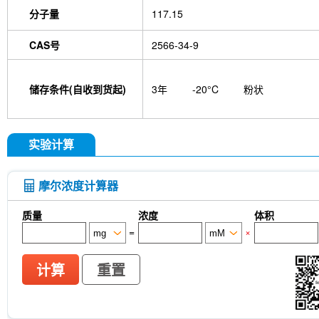
isotype control-InVivo
MCM2 Antibody (Rabbit 
分子量
117.15
Antibody (Rabbit mAb) [M19D5]
SP1 Antibody (
NK1.1 Antibody [PK136]
PB Mouse NK1.1 Antib
CAS号
2566-34-9
Troxipide
RNF20 Antibody (Rabbit mAb) [B16G
Esculin
Azomycin
β-Amyloid (1-42), huma
(+)-Cellobiose
Lipocalin-2 / NGAL Antibody (Ra
储存条件(自收到货起)
3年
-20°C
粉状
hydrochloride
ATP5A1 Rabbit Recombinant mA
Monocrotaline
Angelic acid
Succinic acid
P
GDF15 Antibody (Rabbit mAb) [G3D13]
GLUT3 
Indolepropionic acid
DL-Citrulline
6-Chloropur
实验计算
Brassinolide
L-carnosine
Id1 Rabbit Recomb
tetrahydrate
Calponin Rabbit Recombinant mA
Pedunculoside
5-Hydroxymethylfurfural
Stevi
摩尔浓度计算器
stachyose tetrahydrate
Oxythiamine chloride hy
Ecliptasaponin A
23-Hydroxybetulinic acid
Kh
质量
浓度
体积
Maltotetraose
Ginsenoside Rk1
Sinensetin
=
×
(R)-(-)-Mandelic acid
2'-deoxyguanosine
D-F
L-serine
Phenylacetaldehyde
α-Boswellic aci
Pyroglutamic acid
(+)-Guaiacin
Waltonitone
计算
重置
Hydrochloride
β-Alanine methyl ester hydrochlo
Aminomalonic acid
D-Fructose-1,6-diphosphate 
3-Hydroxybenzoic acid
DHA (Docosahexaenoic 