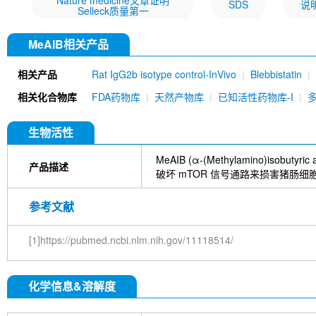
Nature medicine文章证明
SDS
说
Selleck质量第一
MeAIB相关产品
相关产品
Rat IgG2b isotype control-InVivo
Blebbistatin
651520)
Annexin V/ANXA5 Antibody (Mouse mA
相关化合物库
FDA药物库
天然产物库
已知活性药物库-I
MU)
Rat IgG1 isotype control-InVivo
Coenzy
DYKDDDDK Tag Antibody (Rabbit mAb) [C19M9]
Farrerol
Mouse IgG1 isotype control-InVivo
S
生物活性
Chlorogenic Acid
2,2,2-Tribromoethanol
Prot
HTP)
Hydroxytyrosol
D-(+)-Trehalose dihydra
MeAIB (α-(Methylamino)iso
产品描述
Hyaluronic acid (Hyaluronan)
GSK805
Curcu
破坏 mTOR 信号通路来损害猪肠细
Pamrevlumab (anti-CTGF)
Vimentin Antibody (
Bromhexine HCl
(+)-Fangchinoline
Spermine
参考文献
E7820
Sphingosine
HQNO
Iodoacetamide
(Rabbit mAb) [B17N21]
Fetuin, Fetal Bovine S
[1]https://pubmed.ncbi.nlm.nih.gov/11118514/
i-Inositol
Molsidomine
Methylmalonate
Sco
N-Acetylneuraminic acid
Madecassoside
β-A
Verbenalin
Anethole trithione
D-Mannose
L
化学信息&溶解度
Acetylglucosamine
Creatine monohydrate
Gl
(-)-Glucose
Itaconic acid
Hypromellose
Vi
EGCG Octaacetate
BOS-318
IM-54
C381