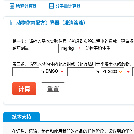
tetrasodium salt
TUG-891
CTX-0294885
P
稀释计算器
分子量计算器
Deoxycytidine 5'-monophosphate
Sodium citrat
Nitroquinoline 1-oxide
Thioacetamide
N-butyl
oil
Substance P TFA
Skimmianine
Ginseno
动物体内配方计算器（澄清溶液）
Rhizoma Extract
Achyranthes bidentata root Ext
Pyruvate
Methyl cellulose (Viscosity:100000mP
CD62p)
Samrotamab (Anti-LRRC15 / LIB)
An
第一步：请输入基本实验信息（考虑到实验过程中的损耗，建议多
(Anti-Sortilin / SORT1)
Anti-mouse Ly6G/Ly6C (G
给药剂量
mg/kg
动物平均体重
InVivo
Anti-rat Kappa Immunoglobulin Light Cha
[A13D20]
LKB1 Antibody (Rabbit mAb) [G3P15]
[B12L19]
CNPase Antibody (Rabbit mAb) [F6C6
第二步：请输入动物体内配方组成（配方适用于不溶于水的药物；不
(Rabbit mAb) [J23P13]
Cytokeratin 17 Antibody
%
DMSO
+
%
+
(Rabbit mAb) [A17G4]
NDUFB8 Antibody (Rabbi
Antibody (Rabbit mAb) [G24G18]
X5050
ITCH
(Rabbit mAb) [P21B22]
Junctional Adhesion Mo
计算
重置
independent) Antibody (Rabbit mAb) [E19P8]
C
(Rabbit mAb) [H11C11]
NMDI14
MTCO2 Anti
MCM5 Antibody (Rabbit mAb) [N13F4]
dTRIM2
mAb) [G15H8]
SLC31A1 / CTR1 Antibody (Rabb
技术支持
Human IgD Antibody [IA6-2]
Netrin 1 Antibody 
[B10D23]
Estrogen Related Receptorα Antibod
在订购、运输、储存和使用我们的产品的任何阶段，您遇到的任何