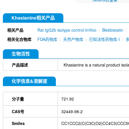
Khasianine相关产品
相关产品
Rat IgG2b isotype control-InVivo
Blebbistatin
651520)
Annexin V/ANXA5 Antibody (Mouse mA
相关化合物库
FDA药物库
天然产物库
已知活性药物库-I
MU)
Rat IgG1 isotype control-InVivo
Coenzy
DYKDDDDK Tag Antibody (Rabbit mAb) [C19M9]
Farrerol
Mouse IgG1 isotype control-InVivo
S
生物活性
Chlorogenic Acid
2,2,2-Tribromoethanol
Prot
HTP)
Hydroxytyrosol
D-(+)-Trehalose dihydra
产品描述
Khasianine is a natural product iso
Hyaluronic acid (Hyaluronan)
GSK805
Curcu
Pamrevlumab (anti-CTGF)
Vimentin Antibody (
化学信息&溶解度
Bromhexine HCl
(+)-Fangchinoline
Spermine
E7820
Sphingosine
HQNO
Iodoacetamide
(Rabbit mAb) [B17N21]
Fetuin, Fetal Bovine S
分子量
721.92
i-Inositol
Molsidomine
Methylmalonate
Sco
N-Acetylneuraminic acid
Madecassoside
β-A
Verbenalin
Anethole trithione
D-Mannose
L
CAS号
32449-98-2
Acetylglucosamine
Creatine monohydrate
Gl
(-)-Glucose
Itaconic acid
Hypromellose
Vi
Smiles
CC1CCC2(C(C3C(O2)CC4C3(CCC5C
EGCG Octaacetate
BOS-318
IM-54
C381