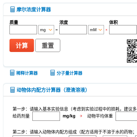
CTX-0294885
P7C3-A20
IPTG
PZ-2891
monophosphate
Sodium citrate dihydrate
Tw
摩尔浓度计算器
Thioacetamide
N-butyl-N-(4-hydroxybutyl) nitr
Skimmianine
Ginsenoside Rg3
Phellodendro
质量
浓度
体积
Achyranthes bidentata root Extract
MRTX0902
=
×
cellulose (Viscosity:100000mPa.s)
Ovalbumin (
Samrotamab (Anti-LRRC15 / LIB)
Anti-DKK1
Sortilin / SORT1)
Anti-mouse Ly6G/Ly6C (Gr-1)-
计算
重置
Anti-rat Kappa Immunoglobulin Light Chain-InV
LKB1 Antibody (Rabbit mAb) [G3P15]
p27 Ki
CNPase Antibody (Rabbit mAb) [F6C6]
Clathri
[J23P13]
Cytokeratin 17 Antibody (Rabbit mAb)
稀释计算器
分子量计算器
[A17G4]
NDUFB8 Antibody (Rabbit mAb) [B17D
mAb) [G24G18]
X5050
ITCH Antibody (Rabb
Junctional Adhesion Molecule 1/JAM-A Antibod
动物体内配方计算器（澄清溶液）
mAb) [E19P8]
COUP-TFII Antibody (Rabbit mA
MeAIB
MTCO2 Antibody (Rabbit mAb) [A18M
[N13F4]
dTRIM24
A-484954
Rupintrivir
第一步：请输入基本实验信息（考虑到实验过程中的损耗，建议多
CTR1 Antibody (Rabbit mAb) [A18L7]
FITC Mou
给药剂量
mg/kg
动物平均体重
Netrin 1 Antibody (Rabbit mAb) [B4C16]
Recomb
Receptorα Antibody (Rabbit mAb) [H18K23]
第二步：请输入动物体内配方组成（配方适用于不溶于水的药物；不