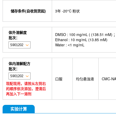
isotype control-InVivo
MCM2 Antibody (Rabbit 
Antibody (Rabbit mAb) [M19D5]
SP1 Antibody (
储存条件(自收到货起)
3年 -20°C 粉状
NK1.1 Antibody [PK136]
PB Mouse NK1.1 Antib
Troxipide
RNF20 Antibody (Rabbit mAb) [B16G
Esculin
Azomycin
β-Amyloid (1-42), huma
(+)-Cellobiose
Lipocalin-2 / NGAL Antibody (Ra
体外溶解度
DMSO : 100 mg/mL ( (138
hydrochloride
ATP5A1 Rabbit Recombinant mA
批次：
Ethanol : 10 mg/mL (13.85 mM)
Monocrotaline
Angelic acid
Succinic acid
P
Water : ˂1 mg/mL
GDF15 Antibody (Rabbit mAb) [G3D13]
GLUT3 
Indolepropionic acid
DL-Citrulline
6-Chloropur
Brassinolide
L-carnosine
Id1 Rabbit Recomb
tetrahydrate
Calponin Rabbit Recombinant mA
体内溶解配方
Pedunculoside
5-Hydroxymethylfurfural
Stevi
批次：
stachyose tetrahydrate
Oxythiamine chloride hy
Ecliptasaponin A
23-Hydroxybetulinic acid
Ga
口服
均匀悬浊液
CMC-N
Ginsenoside Rk1
Sinensetin
Isoscopoletin
现配现用，请按从左到右
acid
2'-deoxyguanosine
D-Fructose
Diludi
的顺序依次添加，澄清后
Phenylacetaldehyde
α-Boswellic acid
Stearic
再加入下一溶剂
acid
(+)-Guaiacin
Waltonitone
Gastrodenol
β-Alanine methyl ester hydrochloride
Ureidosucc
D-Fructose-1,6-diphosphate trisodium salt octahy
实验计算
DHA (Docosahexaenoic Acid)
AGI 1067
Is