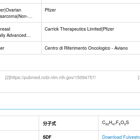
mone-receptor-
ast
er|Ovarian
Pfizer
mone Receptor
osarcoma|Non-
R-2 Negative
Lung Cancer
er|Advanced Solid
ometrial|Solid
Breast
Carrick Therapeutics Limited|Pfizer
metrial
lly Advanced
tate Cancer
er|Breast Cancer
er
Centro di Riferimento Oncologico - Aviano
[2]https://pubmed.ncbi.nlm.nih.gov/15094757/
[
C
H
F
O
S
分子式
32
47
5
3
SDF
Download Fulvestr