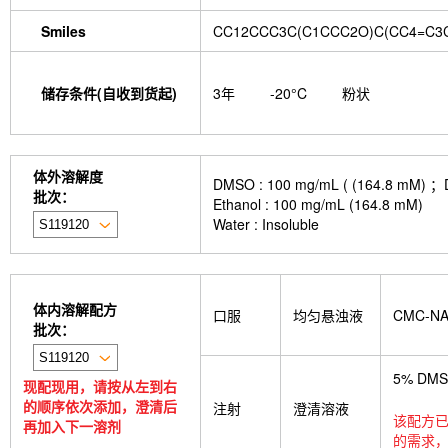
Smiles
CC12CCC3C(C1CCC2O)C(CC4=C3C
储存条件(自收到货起)
3年
-20°C
粉状
体外溶解度
DMSO : 100 mg/mL ( (164
批次：
Ethanol : 100 mg/mL (164.8 mM)
Water : Insoluble
体内溶解配方
口服
均匀悬浊液
CMC-N
批次：
5% DM
现配现用，请按从左到右
的顺序依次添加，澄清后
注射
澄清溶液
该配方已
再加入下一溶剂
的需求，