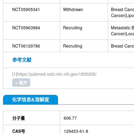
Cancer|Hor
positive Bre
NCT05905341
Withdrawn
Breast Canc
Cancer|Hor
Cancer|Lip
Positive HE
small Cell 
Breast Canc
(NSCLC)|End
NCT05963984
Recruiting
Metastatic 
Tumor|Endo
Tumors
Cancer|Loca
Cancer|Pros
Breast Canc
NCT06129786
Recruiting
Breast Canc
参考文献
[1]https://pubmed.ncbi.nlm.nih.gov/1855205/
+ 展开
化学信息&溶解度
分子量
606.77
CAS号
129453-61-8