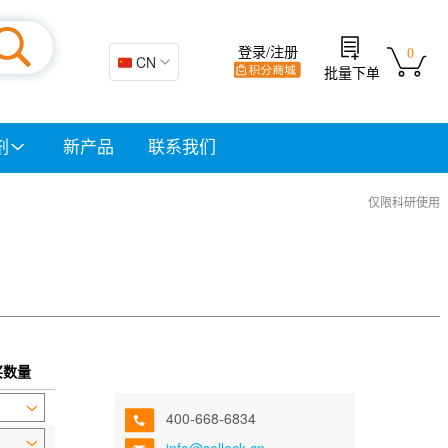
登录/注册
0
🇨🇳 CN
批量下单
剂
新产品
联系我们
仅限科研使用
买数量
400-668-6834