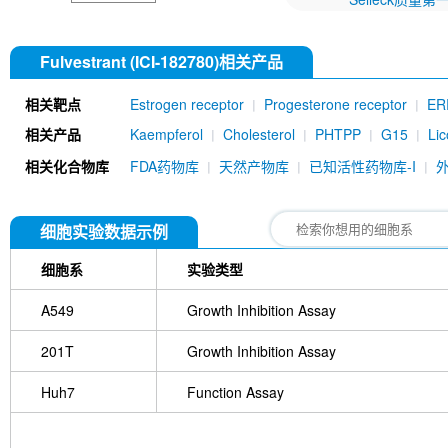
Fulvestrant (ICI-182780)相关产品
相关靶点
Estrogen receptor
Progesterone receptor
ER
相关产品
Kaempferol
Cholesterol
PHTPP
G15
Li
Lasofoxifene Tartrate
G-1 (LNS 8801)
Hexest
相关化合物库
FDA药物库
天然产物库
已知活性药物库-I
0810)
Camizestrant (AZD9833)
Genistin (Ge
Cyclofenil
Elacestrant (RAD1901) Dihydrochlori
Dihydroresveratrol
Enclomiphene Citrate
Prop
细胞实验数据示例
细胞系
实验类型
A549
Growth Inhibition Assay
201T
Growth Inhibition Assay
Huh7
Function Assay