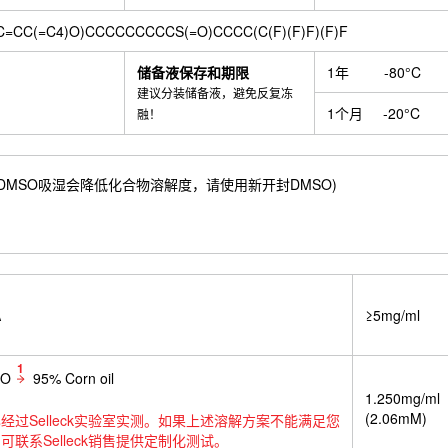
=CC(=C4)O)CCCCCCCCCS(=O)CCCC(C(F)(F)F)(F)F
储备液保存和期限
1年
-80°C
建议分装储备液，避免反复冻
1个月
-20°C
融！
.8 mM) ；DMSO吸湿会降低化合物溶解度，请使用新开封DMSO)
A
≥5mg/ml
1
SO
95% Corn oil
1.250mg/ml
(2.06mM)
经过Selleck实验室实测。如果上述溶解方案不能满足您
可联系Selleck销售提供定制化测试。