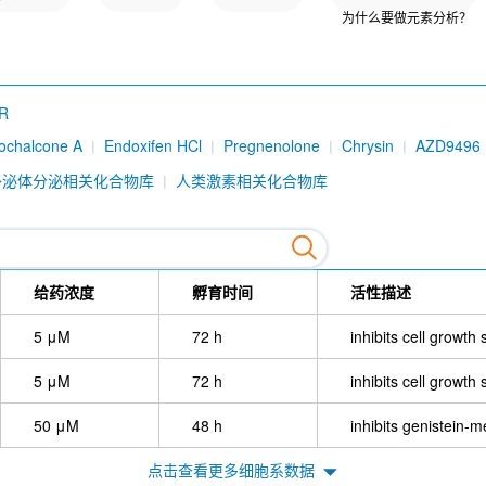
为什么要做元素分析？
R
cochalcone A
Endoxifen HCl
Pregnenolone
Chrysin
AZD9496
rol
H3B-5942
Liquiritigenin
Bavachin
Gestodene
Brilanes
外泌体分泌相关化合物库
人类激素相关化合物库
nistoside)
MPP dihydrochloride
Erteberel (LY500307)
Equol
de
Amcenestrant (SAR439859)
GSK5182
Diarylpropionitrile (D
yl pyrazole triol (PPT)
给药浓度
孵育时间
活性描述
5 μM
72 h
inhibits cell growth
5 μM
72 h
inhibits cell growth
50 μM
48 h
inhibits genistein-
点击查看更多细胞系数据