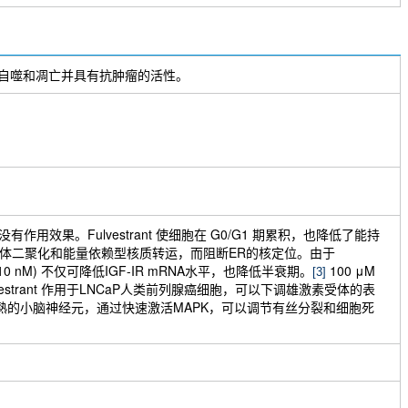
t还可诱导自噬和凋亡并具有抗肿瘤的活性。
生长没有作用效果。Fulvestrant 使细胞在 G0/G1 期累积，也降低了能持
t通过损害受体二聚化和能量依赖型核质转运，而阻断ER的核定位。由于
nt (10 nM) 不仅可降低IGF-IR mRNA水平，也降低半衰期。
100 μM
[3]
vestrant 作用于LNCaP人类前列腺癌细胞，可以下调雄激素受体的表
用于未成熟的小脑神经元，通过快速激活MAPK，可以调节有丝分裂和细胞死