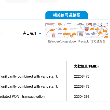
相关信号通路图
点击展开
trant (GDC-
Estrogen/progestogen Receptor信号通路图
DY131
PN)
文献信息(PMID)
 significantly combined with vandetanib
22258476
 significantly combined with vandetanib
22258476
mediated PON1 transactivation
22304296