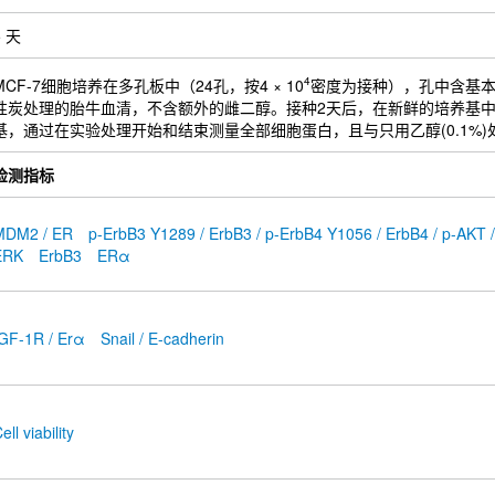
5 天
4
MCF-7细胞培养在多孔板中（24孔，按4 × 10
密度为接种），孔中含基本必
性炭处理的胎牛血清，不含额外的雌二醇。接种2天后，在新鲜的培养基中加入F
基，通过在实验处理开始和结束测量全部细胞蛋白，且与只用乙醇(0.1%
检测指标
MDM2 / ER
p-ErbB3 Y1289 / ErbB3 / p-ErbB4 Y1056 / ErbB4 / p-AKT /
ERK
ErbB3
ERα
GF-1R / Erα
Snail / E-cadherin
ell viability