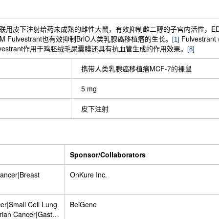
醇联用皮下注射给药未成熟的雌性大鼠，有效抑制雌二醇的子宫内活性，ED50 为0.06
Fulvestrant也有效抑制BrlO人类乳腺癌移植瘤的生长。
Fulvest
[1]
lvestrant作用于鸡胚绒毛尿囊膜还具有抗血管生成的作用效果。
[8]
携带人类乳腺癌移植瘤MCF-7的裸鼠
5 mg
皮下注射
Sponsor/Collaborators
ancer|Breast
OnKure Inc.
er|Small Cell Lung
BeiGene
ian Cancer|Gastric