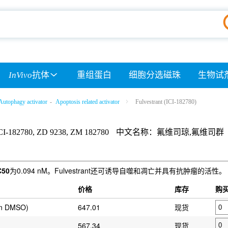
InVivo
抗体
重组蛋白
细胞分选磁珠
生物试
Autophagy activator
-
Apoptosis related activator
Fulvestrant (ICI-182780)
ICI-182780, ZD 9238, ZM 182780
中文名称：氟维司琼,氟维司群
C50
为0.094 nM。Fulvestrant还可诱导自噬和凋亡并具有抗肿瘤的活性。
价格
库存
购
in DMSO)
647.01
现货
567.34
现货