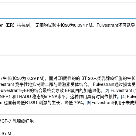
tor（ER）
拮抗剂， 无细胞试验中
IC50
为0.094 nM。Fulvestran
CF-7生长(IC50为 0.29 nM)，而对ER阴性的的 BT-20人类乳腺癌细胞的
lvestrant 竞争性地抑制雌二醇与雌激素受体结合。 Fulvestran
，Fulvestrant与ER的结合最终会导致 ER蛋白的加速退化。
Fulvestra
[2]
，提高TNFR1 和TRADD 稳态的mRNA水平，这种作用具有时间依赖性。
Ful
[4]
ant也显著降低R1881 刺激的生长，降低 70%。
Fulvestrant作
[5]
MCF-7 乳腺癌细胞
2.9 nM