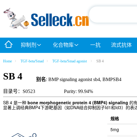
抑制剂
化合物库
一抗
流式抗体
Home
TGF-beta/Smad
TGF-beta/Smad agonist
SB 4
SB 4
别名
: BMP signaling agonist sb4, BMPSB4
目录号：S0523
Purity: 99.94%
SB 4 是一种
bone morphogenetic protein 4 (BMP4) signaling
的有
显著上调经典BMP4下游靶基因（如DNA结合抑制因子Id1和Id3）的表
规格
5mg