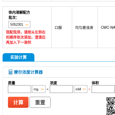
体内溶解配方
批次：
口服
均匀悬浊液
CMC-N
现配现用，请按从左到右
的顺序依次添加，澄清后
再加入下一溶剂
实验计算
摩尔浓度计算器
质量
浓度
体积
=
×
计算
重置