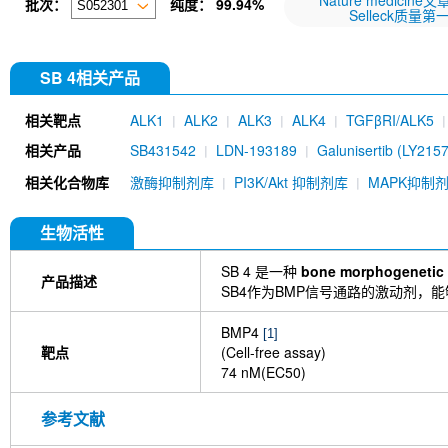
Nature medicine
批次：
纯度：
99.94%
Selleck质量第
SB 4相关产品
相关靶点
ALK1
ALK2
ALK3
ALK4
TGFβRI/ALK5
相关产品
SB431542
LDN-193189
Galunisertib (LY215
Hydrochloride
RepSox (E-616452)
A-83-01
相关化合物库
激酶抑制剂库
PI3K/Akt 抑制剂库
MAPK抑制
K02288
SD-208
SIS3
ITD-1
Kartogenin
LDN-214117
Hesperetin
Alantolactone
TGF β1 Antibody (Rabbit mAb) [P22B16]
Smad5
生物活性
mAb) [M18H19]
Phospho-Smad2 (Ser255) Anti
Garetosmab (Anti-INHBA / Activin A)
BMP4 Anti
SB 4 是一种
bone morphogenetic p
产品描述
[J3P10]
SB4作为BMP信号通路的激动剂，能
BMP4
[1]
靶点
(Cell-free assay)
74 nM(EC50)
参考文献