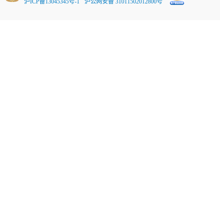
沪ICP备13045345号-1
沪公网安备 31011502012800号