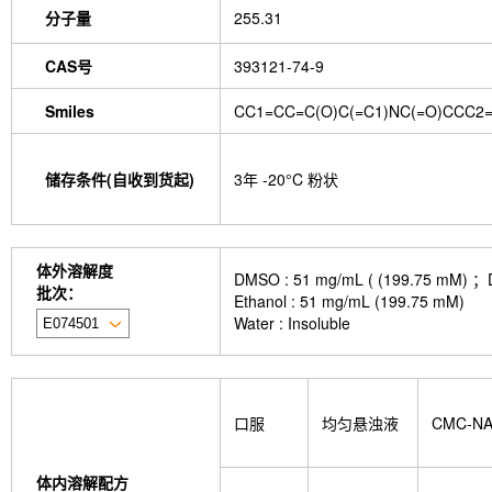
isotype control-InVivo
MCM2 Antibody (Rabbit 
分子量
255.31
Antibody (Rabbit mAb) [M19D5]
SP1 Antibody (
NK1.1 Antibody [PK136]
PB Mouse NK1.1 Antib
CAS号
393121-74-9
Troxipide
RNF20 Antibody (Rabbit mAb) [B16G
Esculin
Azomycin
β-Amyloid (1-42), huma
Smiles
CC1=CC=C(O)C(=C1)NC(=O)CCC2
(+)-Cellobiose
Lipocalin-2 / NGAL Antibody (Ra
hydrochloride
ATP5A1 Rabbit Recombinant mA
Monocrotaline
Angelic acid
Succinic acid
P
储存条件(自收到货起)
3年 -20°C 粉状
GDF15 Antibody (Rabbit mAb) [G3D13]
GLUT3 
Indolepropionic acid
DL-Citrulline
6-Chloropur
Brassinolide
L-carnosine
Id1 Rabbit Recomb
tetrahydrate
Calponin Rabbit Recombinant mA
体外溶解度
Pedunculoside
DMSO : 51 mg/mL ( (199.
5-Hydroxymethylfurfural
Stevi
批次：
stachyose tetrahydrate
Ethanol : 51 mg/mL (199.75 mM)
Oxythiamine chloride hy
Ecliptasaponin A
Water : Insoluble
23-Hydroxybetulinic acid
Kh
Maltotetraose
Ginsenoside Rk1
Sinensetin
(R)-(-)-Mandelic acid
2'-deoxyguanosine
D-F
L-serine
Phenylacetaldehyde
α-Boswellic aci
Pyroglutamic acid
(+)-Guaiacin
Waltonitone
口服
均匀悬浊液
CMC-N
Hydrochloride
β-Alanine methyl ester hydrochlo
Aminomalonic acid
D-Fructose-1,6-diphosphate 
3-Hydroxybenzoic acid
DHA (Docosahexaenoic 
体内溶解配方