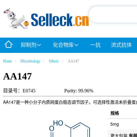
抑制剂
化合物库
一抗
流式抗体
Home
Microbiology
Others
AA147
AA147
目录号：E0745
Purity: 99.96%
AA147是一种小分子内质网蛋白稳态调节因子，可选择性激活未折叠蛋白反应(unfol
规格
5mg
更大包装
有