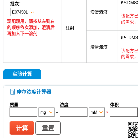
tetrasodium salt
TUG-891
CTX-0294885
P
5%DMS
批次：
Deoxycytidine 5'-monophosphate
Sodium citrat
澄清溶液
Nitroquinoline 1-oxide
Thioacetamide
N-butyl
该配方已
oil
Substance P TFA
Skimmianine
Ginseno
现配现用，请按从左到右
的需求，
Rhizoma Extract
Achyranthes bidentata root Ext
的顺序依次添加，澄清后
注射
Pyruvate
Methyl cellulose (Viscosity:100000mP
再加入下一溶剂
5% DM
CD62p)
Samrotamab (Anti-LRRC15 / LIB)
An
(Anti-Sortilin / SORT1)
Anti-mouse Ly6G/Ly6C (G
澄清溶液
该配方已
InVivo
Anti-rat Kappa Immunoglobulin Light Cha
的需求，
[A13D20]
LKB1 Antibody (Rabbit mAb) [G3P15]
[B12L19]
CNPase Antibody (Rabbit mAb) [F6C6
(Rabbit mAb) [J23P13]
Cytokeratin 17 Antibody
实验计算
(Rabbit mAb) [A17G4]
NDUFB8 Antibody (Rabbi
Antibody (Rabbit mAb) [G24G18]
X5050
ITCH
(Rabbit mAb) [P21B22]
Junctional Adhesion Mo
摩尔浓度计算器
independent) Antibody (Rabbit mAb) [E19P8]
C
(Rabbit mAb) [H11C11]
NMDI14
MeAIB
MT
质量
浓度
体积
[N21E20]
MCM5 Antibody (Rabbit mAb) [N13F4
=
×
Antibody (Mouse mAb) [G15H8]
SLC31A1 / CTR
8C5]
APC-cy7 Human IgD Antibody [IA6-2]
N
(Mouse mAb) [B10D23]
Estrogen Related Rece
计算
重置