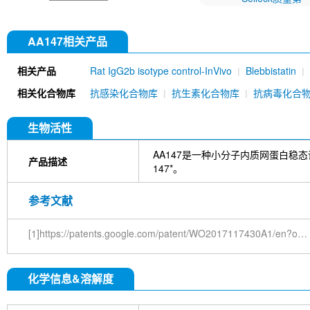
AA147相关产品
相关产品
Rat IgG2b isotype control-InVivo
Blebbistatin
651520)
Annexin V/ANXA5 Antibody (Mouse mA
相关化合物库
抗感染化合物库
抗生素化合物库
抗病毒化合
MU)
Rat IgG1 isotype control-InVivo
Coenzy
DYKDDDDK Tag Antibody (Rabbit mAb) [C19M9]
Farrerol
Mouse IgG1 isotype control-InVivo
S
生物活性
Chlorogenic Acid
2,2,2-Tribromoethanol
Prot
HTP)
Hydroxytyrosol
D-(+)-Trehalose dihydra
AA147是一种小分子内质网蛋白稳态调节因
产品描述
Hyaluronic acid (Hyaluronan)
GSK805
Curcu
147*。
Pamrevlumab (anti-CTGF)
Vimentin Antibody (
Bromhexine HCl
(+)-Fangchinoline
Spermine
参考文献
E7820
Sphingosine
HQNO
Iodoacetamide
(Rabbit mAb) [B17N21]
Fetuin, Fetal Bovine S
[1]https://patents.google.com/patent/WO2017117430A1/en?oq=WO2017117430A1
i-Inositol
Molsidomine
Methylmalonate
Sco
N-Acetylneuraminic acid
Madecassoside
β-A
Verbenalin
Anethole trithione
D-Mannose
L
化学信息&溶解度
Acetylglucosamine
Creatine monohydrate
Gl
(-)-Glucose
Itaconic acid
Hypromellose
Vi
EGCG Octaacetate
BOS-318
IM-54
C381