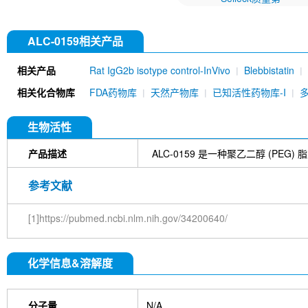
ALC-0159相关产品
相关产品
Rat IgG2b isotype control-InVivo
Blebbistatin
651520)
Annexin V/ANXA5 Antibody (Mouse mA
相关化合物库
FDA药物库
天然产物库
已知活性药物库-I
MU)
Rat IgG1 isotype control-InVivo
Coenzy
DYKDDDDK Tag Antibody (Rabbit mAb) [C19M9]
Farrerol
Mouse IgG1 isotype control-InVivo
S
生物活性
Chlorogenic Acid
2,2,2-Tribromoethanol
Prot
HTP)
Hydroxytyrosol
D-(+)-Trehalose dihydra
产品描述
ALC-0159 是一种聚乙二醇 (P
Hyaluronic acid (Hyaluronan)
GSK805
Curcu
Pamrevlumab (anti-CTGF)
Vimentin Antibody (
参考文献
Bromhexine HCl
(+)-Fangchinoline
Spermine
E7820
Sphingosine
HQNO
Iodoacetamide
[1]https://pubmed.ncbi.nlm.nih.gov/34200640/
(Rabbit mAb) [B17N21]
Fetuin, Fetal Bovine S
i-Inositol
Molsidomine
Methylmalonate
Sco
N-Acetylneuraminic acid
Madecassoside
β-A
化学信息&溶解度
Verbenalin
Anethole trithione
D-Mannose
L
Acetylglucosamine
Creatine monohydrate
Gl
(-)-Glucose
Itaconic acid
Hypromellose
Vi
EGCG Octaacetate
BOS-318
IM-54
C381
分子量
N/A