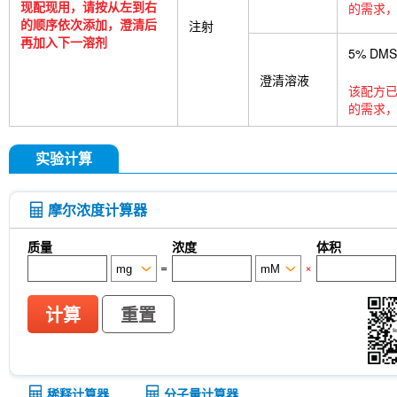
tetrasodium salt
TUG-891
CTX-0294885
P
现配现用，请按从左到右
的需求，
Deoxycytidine 5'-monophosphate
Sodium citrat
的顺序依次添加，澄清后
注射
Nitroquinoline 1-oxide
Thioacetamide
N-butyl
再加入下一溶剂
5% DM
oil
Substance P TFA
Skimmianine
Ginseno
Rhizoma Extract
Achyranthes bidentata root Ext
澄清溶液
该配方已
Pyruvate
Methyl cellulose (Viscosity:100000mP
的需求，
CD62p)
Samrotamab (Anti-LRRC15 / LIB)
An
(Anti-Sortilin / SORT1)
Anti-mouse Ly6G/Ly6C (G
InVivo
Anti-rat Kappa Immunoglobulin Light Cha
实验计算
[A13D20]
LKB1 Antibody (Rabbit mAb) [G3P15]
[B12L19]
CNPase Antibody (Rabbit mAb) [F6C6
(Rabbit mAb) [J23P13]
Cytokeratin 17 Antibody
摩尔浓度计算器
(Rabbit mAb) [A17G4]
NDUFB8 Antibody (Rabbi
Antibody (Rabbit mAb) [G24G18]
X5050
ITCH
质量
浓度
体积
(Rabbit mAb) [P21B22]
Junctional Adhesion Mo
=
×
independent) Antibody (Rabbit mAb) [E19P8]
C
(Rabbit mAb) [H11C11]
NMDI14
MeAIB
MT
[N21E20]
MCM5 Antibody (Rabbit mAb) [N13F4
计算
重置
Antibody (Mouse mAb) [G15H8]
SLC31A1 / CTR
8C5]
APC-cy7 Human IgD Antibody [IA6-2]
N
(Mouse mAb) [B10D23]
Estrogen Related Rece
稀释计算器
分子量计算器