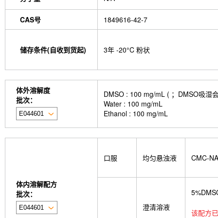
isotype control-InVivo
MCM2 Antibody (Rabbit 
Antibody (Rabbit mAb) [M19D5]
SP1 Antibody (
CAS号
1849616-42-7
NK1.1 Antibody [PK136]
PB Mouse NK1.1 Antib
Troxipide
RNF20 Antibody (Rabbit mAb) [B16G
Esculin
Azomycin
β-Amyloid (1-42), huma
储存条件(自收到货起)
3年 -20°C 粉状
(+)-Cellobiose
Lipocalin-2 / NGAL Antibody (Ra
hydrochloride
ATP5A1 Rabbit Recombinant mA
Monocrotaline
Angelic acid
Succinic acid
P
GDF15 Antibody (Rabbit mAb) [G3D13]
GLUT3 
体外溶解度
DMSO : 100 mg/mL ( ；DM
Indolepropionic acid
DL-Citrulline
6-Chloropur
批次：
Water : 100 mg/mL
Brassinolide
L-carnosine
Id1 Rabbit Recomb
Ethanol : 100 mg/mL
tetrahydrate
Calponin Rabbit Recombinant mA
Pedunculoside
5-Hydroxymethylfurfural
Stevi
stachyose tetrahydrate
Oxythiamine chloride hy
Ecliptasaponin A
23-Hydroxybetulinic acid
Kh
Maltotetraose
Ginsenoside Rk1
Sinensetin
口服
均匀悬浊液
CMC-N
(R)-(-)-Mandelic acid
2'-deoxyguanosine
D-F
L-serine
Phenylacetaldehyde
α-Boswellic aci
Pyroglutamic acid
(+)-Guaiacin
Waltonitone
体内溶解配方
Hydrochloride
β-Alanine methyl ester hydrochlo
5%DMS
批次：
Aminomalonic acid
D-Fructose-1,6-diphosphate 
澄清溶液
3-Hydroxybenzoic acid
DHA (Docosahexaenoic 
该配方已