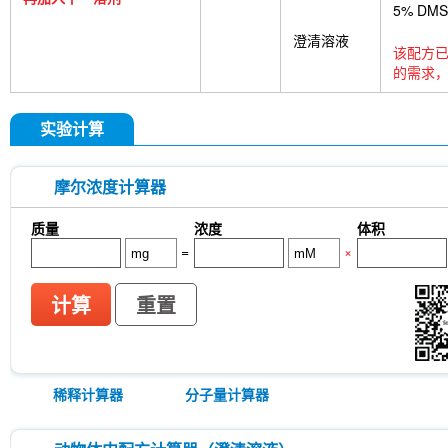
5% DM
澄清溶液
该配方已
的需求，
实验计算
摩尔浓度计算器
质量
浓度
体积
=
×
计算
重置
稀释计算器
分子量计算器