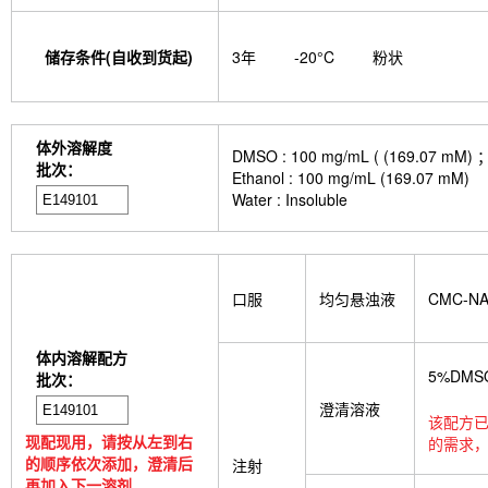
储存条件(自收到货起)
3年
-20°C
粉状
体外溶解度
DMSO : 100 mg/mL ( (169
批次：
Ethanol : 100 mg/mL (169.07 mM)
Water : Insoluble
口服
均匀悬浊液
CMC-N
体内溶解配方
5%DMS
批次：
澄清溶液
该配方已
现配现用，请按从左到右
的需求，
的顺序依次添加，澄清后
注射
再加入下一溶剂