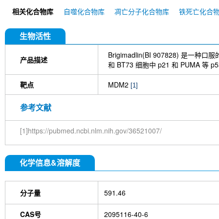
Nutlin-3b
YH239-EE
MX69
Milademetan (
相关化合物库
自噬化合物库
凋亡分子化合物库
铁死亡化合
生物活性
Brigimadlin(BI 907828) 是
产品描述
和 BT73 细胞中 p21 和 PUMA 等
靶点
MDM2
[1]
参考文献
[1]https://pubmed.ncbi.nlm.nih.gov/36521007/
化学信息&溶解度
分子量
591.46
CAS号
2095116-40-6