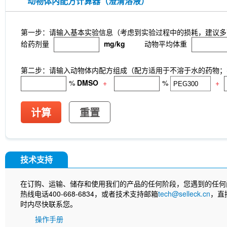
动物体内配方计算器（澄清溶液）
第一步：请输入基本实验信息（考虑到实验过程中的损耗，建议多
给药剂量
mg/kg
动物平均体重
第二步：请输入动物体内配方组成（配方适用于不溶于水的药物；不
%
DMSO
+
%
+
计算
重置
技术支持
在订购、运输、储存和使用我们的产品的任何阶段，您遇到的任何
热线电话400-668-6834，或者技术支持邮箱
tech@selleck.cn
，直
时内尽快联系您。
操作手册