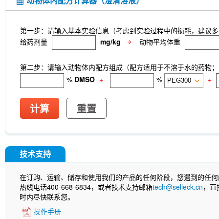
动物体内配方计算器（澄清溶液）
第一步：请输入基本实验信息（考虑到实验过程中的损耗，建议多
给药剂量
mg/kg
动物平均体重
第二步：请输入动物体内配方组成（配方适用于不溶于水的药物；不
%
DMSO
+
%
+
计算
重置
技术支持
在订购、运输、储存和使用我们的产品的任何阶段，您遇到的任何
热线电话400-668-6834，或者技术支持邮箱
tech@selleck.cn
，直
时内尽快联系您。
操作手册