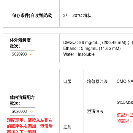
储存条件(自收到货起)
3年 -20°C 粉状
体外溶解度
DMSO : 86 mg/mL ( (200.
批次：
Ethanol : 5 mg/mL (11.65 mM)
Water : Insoluble
口服
均匀悬浊液
CMC-N
体内溶解配方
5%DMS
批次：
澄清溶液
该配方已
现配现用，请按从左到右
的需求，
的顺序依次添加，澄清后
注射
再加入下一溶剂