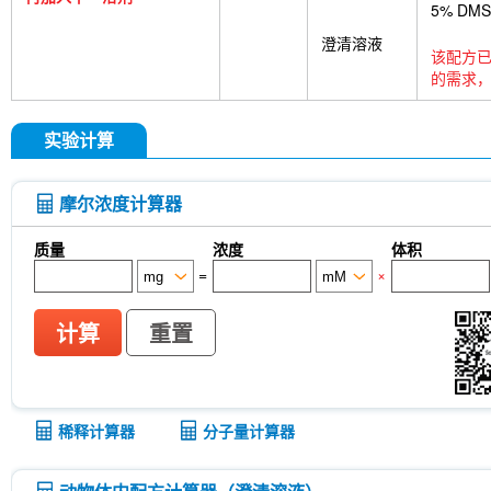
5% DM
澄清溶液
该配方已
的需求，
实验计算
摩尔浓度计算器
质量
浓度
体积
=
×
计算
重置
稀释计算器
分子量计算器