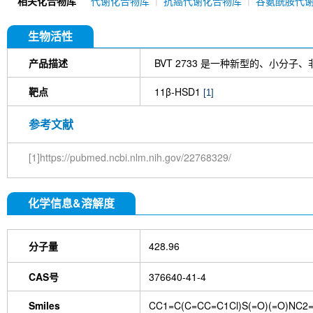
相关化合物库
代谢化合物库
抗癌代谢化合物库
谷氨酰胺代
[A19L10]
Vorasidenib (AG-881)
SW033291
1
Farudodstat
Daidzin
3-Nitropropionic ac
Alpha-Mangostin
DS-1001b (DS 1001)
AG-
生物活性
Gimeracil
G6PDi-1
CBR-5884
R162
GS
产品描述
BVT 2733 是一种新型的、小分
靶点
11β-HSD1
[1]
参考文献
[1]https://pubmed.ncbi.nlm.nih.gov/22768329/
化学信息&溶解度
分子量
428.96
CAS号
376640-41-4
Smiles
CC1=C(C=CC=C1Cl)S(=O)(=O)NC2