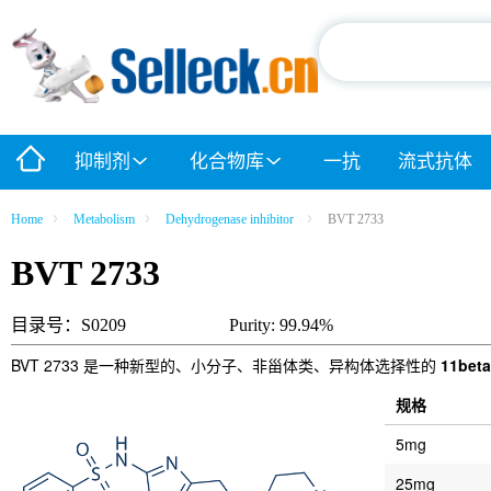
抑制剂
化合物库
一抗
流式抗体
Home
Metabolism
Dehydrogenase inhibitor
BVT 2733
BVT 2733
目录号：S0209
Purity: 99.94%
BVT 2733 是一种新型的、小分子、非甾体类、异构体选择性的
11beta
规格
5mg
25mg