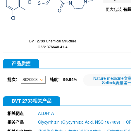
更大包装
有
BVT 2733 Chemical Structure
CAS: 376640-41-4
产品质控
Nature medicine
批次：
纯度：
99.94%
Selleck质量第
BVT 2733相关产品
相关靶点
ALDH1A
相关产品
Glycyrrhizin (Glycyrrhizic Acid, NSC 167409)
CP
Acetate
Emodin
AGI-5198
Brequinar (DUP