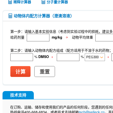
稀释计算器
分子量计算器
动物体内配方计算器（澄清溶液）
第一步：请输入基本实验信息（考虑到实验过程中的损耗，建议多
给药剂量
mg/kg
动物平均体重
第二步：请输入动物体内配方组成（配方适用于不溶于水的药物；不
%
DMSO
+
%
+
计算
重置
技术支持
在订购、运输、储存和使用我们的产品的任何阶段，您遇到的任何
热线电话400-668-6834，或者技术支持邮箱
tech@selleck.cn
，直