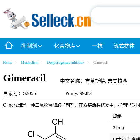
抑制剂
化合物库
一抗
流式抗体
Home
Metabolism
Dehydrogenase inhibitor
Gimeracil
Gimeracil
中文名称：吉莫斯特, 吉美拉西
目录号：S2055
Purity: 99.8%
Gimeracil是一种二氢脱氢酶的抑制剂，在双链断裂修复中，抑制早期
规格
25mg
更大包装
有