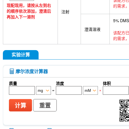
该配方已
现配现用，请按从左到右
的需求，
的顺序依次添加，澄清后
注射
再加入下一溶剂
5% DM
澄清溶液
该配方已
的需求，
实验计算
摩尔浓度计算器
质量
浓度
体积
=
×
计算
重置