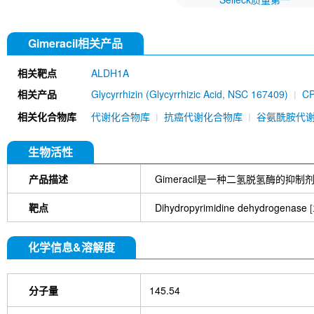
Gimeracil相关产品
相关靶点
ALDH1A
相关产品
Glycyrrhizin (Glycyrrhizic Acid, NSC 167409)
CP
Acetate
Emodin
AGI-5198
Brequinar (DUP
相关化合物库
代谢化合物库
抗癌代谢化合物库
谷氨酰胺代
[A19L10]
Vorasidenib (AG-881)
SW033291
1
Farudodstat
Daidzin
3-Nitropropionic ac
Alpha-Mangostin
DS-1001b (DS 1001)
AG-
生物活性
2733
G6PDi-1
CBR-5884
R162
GSK86
产品描述
Gimeracil是一种二氢脱氢酶的
靶点
Dihydropyrimidine dehydrogenase
[
化学信息&溶解度
分子量
145.54