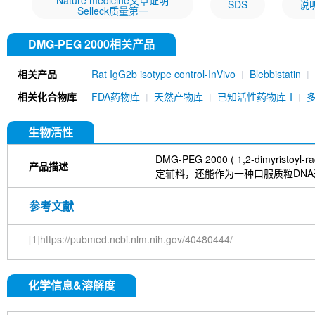
Nature medicine文章证明
SDS
说
Selleck质量第一
DMG-PEG 2000相关产品
相关产品
Rat IgG2b isotype control-InVivo
Blebbistatin
651520)
Annexin V/ANXA5 Antibody (Mouse mA
相关化合物库
FDA药物库
天然产物库
已知活性药物库-I
MU)
Rat IgG1 isotype control-InVivo
Coenzy
DYKDDDDK Tag Antibody (Rabbit mAb) [C19M9]
Farrerol
Mouse IgG1 isotype control-InVivo
S
生物活性
Chlorogenic Acid
2,2,2-Tribromoethanol
Prot
HTP)
Hydroxytyrosol
D-(+)-Trehalose dihydra
DMG-PEG 2000 ( 1,2-dimyr
产品描述
Hyaluronic acid (Hyaluronan)
GSK805
Curcu
定辅料，还能作为一种口服质粒DN
Pamrevlumab (anti-CTGF)
Vimentin Antibody (
Bromhexine HCl
(+)-Fangchinoline
Spermine
参考文献
E7820
Sphingosine
HQNO
Iodoacetamide
(Rabbit mAb) [B17N21]
Fetuin, Fetal Bovine S
[1]https://pubmed.ncbi.nlm.nih.gov/40480444/
i-Inositol
Molsidomine
Methylmalonate
Sco
N-Acetylneuraminic acid
Madecassoside
β-A
Verbenalin
Anethole trithione
D-Mannose
L
化学信息&溶解度
Acetylglucosamine
Creatine monohydrate
Gl
(-)-Glucose
Itaconic acid
Hypromellose
Vi
EGCG Octaacetate
BOS-318
IM-54
C381