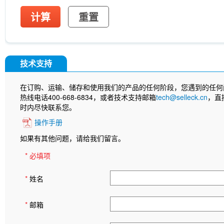
tetrasodium salt
TUG-891
CTX-0294885
P
Deoxycytidine 5'-monophosphate
Sodium citrat
计算
重置
Nitroquinoline 1-oxide
Thioacetamide
N-butyl
oil
Substance P TFA
Skimmianine
Ginseno
Rhizoma Extract
Achyranthes bidentata root Ext
Pyruvate
Methyl cellulose (Viscosity:100000mP
技术支持
CD62p)
Samrotamab (Anti-LRRC15 / LIB)
An
(Anti-Sortilin / SORT1)
Anti-mouse Ly6G/Ly6C (G
InVivo
Anti-rat Kappa Immunoglobulin Light Cha
在订购、运输、储存和使用我们的产品的任何阶段，您遇到的任何
[A13D20]
LKB1 Antibody (Rabbit mAb) [G3P15]
热线电话400-668-6834，或者技术支持邮箱
tech@selleck.cn
，直
[B12L19]
CNPase Antibody (Rabbit mAb) [F6C6
时内尽快联系您。
(Rabbit mAb) [J23P13]
Cytokeratin 17 Antibody
操作手册
(Rabbit mAb) [A17G4]
NDUFB8 Antibody (Rabbi
Antibody (Rabbit mAb) [G24G18]
X5050
ITCH
如果有其他问题，请给我们留言。
(Rabbit mAb) [P21B22]
Junctional Adhesion Mo
independent) Antibody (Rabbit mAb) [E19P8]
C
* 必填项
(Rabbit mAb) [H11C11]
NMDI14
MeAIB
MT
[N21E20]
MCM5 Antibody (Rabbit mAb) [N13F4
*
姓名
Antibody (Mouse mAb) [G15H8]
SLC31A1 / CTR
8C5]
APC-cy7 Human IgD Antibody [IA6-2]
N
(Mouse mAb) [B10D23]
Estrogen Related Rece
*
邮箱