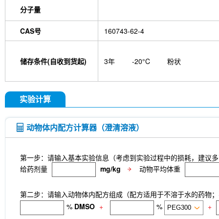
isotype control-InVivo
MCM2 Antibody (Rabbit 
分子量
Antibody (Rabbit mAb) [M19D5]
SP1 Antibody (
NK1.1 Antibody [PK136]
PB Mouse NK1.1 Antib
CAS号
160743-62-4
Troxipide
RNF20 Antibody (Rabbit mAb) [B16G
Esculin
Azomycin
β-Amyloid (1-42), huma
(+)-Cellobiose
Lipocalin-2 / NGAL Antibody (Ra
储存条件(自收到货起)
3年
-20°C
粉状
hydrochloride
ATP5A1 Rabbit Recombinant mA
Monocrotaline
Angelic acid
Succinic acid
P
GDF15 Antibody (Rabbit mAb) [G3D13]
GLUT3 
Indolepropionic acid
DL-Citrulline
6-Chloropur
实验计算
Brassinolide
L-carnosine
Id1 Rabbit Recomb
tetrahydrate
Calponin Rabbit Recombinant mA
Pedunculoside
5-Hydroxymethylfurfural
Stevi
动物体内配方计算器（澄清溶液）
stachyose tetrahydrate
Oxythiamine chloride hy
Ecliptasaponin A
23-Hydroxybetulinic acid
Kh
Maltotetraose
Ginsenoside Rk1
Sinensetin
第一步：请输入基本实验信息（考虑到实验过程中的损耗，建议多
(R)-(-)-Mandelic acid
2'-deoxyguanosine
D-F
给药剂量
mg/kg
动物平均体重
L-serine
Phenylacetaldehyde
α-Boswellic aci
Pyroglutamic acid
(+)-Guaiacin
Waltonitone
第二步：请输入动物体内配方组成（配方适用于不溶于水的药物；不
Hydrochloride
β-Alanine methyl ester hydrochlo
Aminomalonic acid
D-Fructose-1,6-diphosphate 
%
DMSO
+
%
+
3-Hydroxybenzoic acid
DHA (Docosahexaenoic 