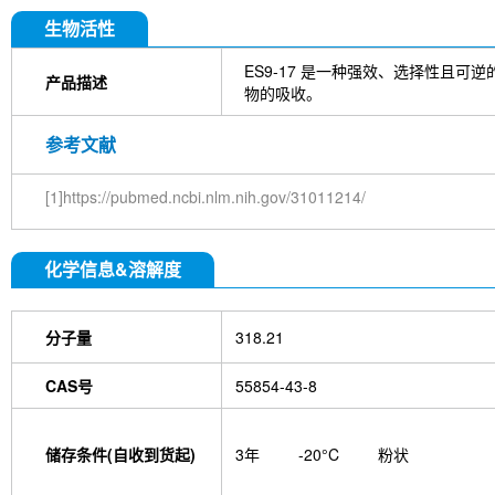
DYKDDDDK Tag Antibody (Rabbit mAb) [C19M9]
Farrerol
Mouse IgG1 isotype control-InVivo
S
生物活性
Chlorogenic Acid
2,2,2-Tribromoethanol
Prot
HTP)
Hydroxytyrosol
D-(+)-Trehalose dihydra
ES9-17 是一种强效、选择性且可逆
产品描述
Hyaluronic acid (Hyaluronan)
GSK805
Curcu
物的吸收。
Pamrevlumab (anti-CTGF)
Vimentin Antibody (
Bromhexine HCl
(+)-Fangchinoline
Spermine
参考文献
E7820
Sphingosine
HQNO
Iodoacetamide
(Rabbit mAb) [B17N21]
Fetuin, Fetal Bovine S
[1]https://pubmed.ncbi.nlm.nih.gov/31011214/
i-Inositol
Molsidomine
Methylmalonate
Sco
N-Acetylneuraminic acid
Madecassoside
β-A
Verbenalin
Anethole trithione
D-Mannose
L
化学信息&溶解度
Acetylglucosamine
Creatine monohydrate
Gl
(-)-Glucose
Itaconic acid
Hypromellose
Vi
EGCG Octaacetate
BOS-318
IM-54
C381
isotype control-InVivo
MCM2 Antibody (Rabbit 
分子量
318.21
Antibody (Rabbit mAb) [M19D5]
SP1 Antibody (
NK1.1 Antibody [PK136]
PB Mouse NK1.1 Antib
CAS号
55854-43-8
Troxipide
RNF20 Antibody (Rabbit mAb) [B16G
Esculin
Azomycin
β-Amyloid (1-42), huma
(+)-Cellobiose
Lipocalin-2 / NGAL Antibody (Ra
储存条件(自收到货起)
3年
-20°C
粉状
hydrochloride
ATP5A1 Rabbit Recombinant mA
Monocrotaline
Angelic acid
Succinic acid
P