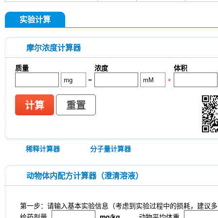
InVivo
Anti-rat Kappa Immunoglobulin Light Cha
[A13D20]
LKB1 Antibody (Rabbit mAb) [G3P15]
实验计算
[B12L19]
CNPase Antibody (Rabbit mAb) [F6C6
(Rabbit mAb) [J23P13]
Cytokeratin 17 Antibody
(Rabbit mAb) [A17G4]
NDUFB8 Antibody (Rabbi
摩尔浓度计算器
Antibody (Rabbit mAb) [G24G18]
X5050
ITCH
(Rabbit mAb) [P21B22]
Junctional Adhesion Mo
质量
浓度
体积
independent) Antibody (Rabbit mAb) [E19P8]
C
=
×
(Rabbit mAb) [H11C11]
NMDI14
MeAIB
MT
[N21E20]
MCM5 Antibody (Rabbit mAb) [N13F4
Antibody (Mouse mAb) [G15H8]
SLC31A1 / CTR
计算
重置
8C5]
APC-cy7 Human IgD Antibody [IA6-2]
N
(Mouse mAb) [B10D23]
Estrogen Related Rece
稀释计算器
分子量计算器
动物体内配方计算器（澄清溶液）
第一步：请输入基本实验信息（考虑到实验过程中的损耗，建议多
给药剂量
mg/kg
动物平均体重