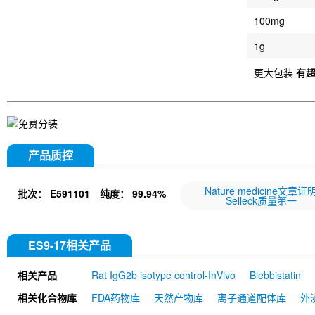
100mg
1g
更大包装
有
产品质控
Nature medicine文章证
批次：
E591101
纯度：
99.94%
Selleck质量第一
ES9-17相关产品
相关产品
Rat IgG2b isotype control-InVivo
Blebbistatin
651520)
Annexin V/ANXA5 Antibody (Mouse mA
相关化合物库
FDA药物库
天然产物库
离子通道配体库
外
MU)
Rat IgG1 isotype control-InVivo
Coenzy