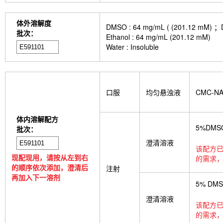
GDF15 Antibody (Rabbit mAb) [G3D13]
GLUT3 
Indolepropionic acid
DL-Citrulline
6-Chloropur
体外溶解度
DMSO : 64 mg/mL ( (201.
Brassinolide
L-carnosine
Id1 Rabbit Recomb
批次：
Ethanol : 64 mg/mL (201.12 mM)
tetrahydrate
Calponin Rabbit Recombinant mA
Water : Insoluble
Pedunculoside
5-Hydroxymethylfurfural
Stevi
stachyose tetrahydrate
Oxythiamine chloride hy
Ecliptasaponin A
23-Hydroxybetulinic acid
Kh
Maltotetraose
Ginsenoside Rk1
Sinensetin
(R)-(-)-Mandelic acid
2'-deoxyguanosine
D-F
口服
均匀悬浊液
CMC-N
L-serine
Phenylacetaldehyde
α-Boswellic aci
Pyroglutamic acid
(+)-Guaiacin
Waltonitone
Hydrochloride
β-Alanine methyl ester hydrochlo
体内溶解配方
Aminomalonic acid
D-Fructose-1,6-diphosphate 
5%DMS
批次：
3-Hydroxybenzoic acid
DHA (Docosahexaenoic 
澄清溶液
tetrasodium salt
TUG-891
CTX-0294885
P
该配方已
Deoxycytidine 5'-monophosphate
Sodium citrat
现配现用，请按从左到右
的需求，
Nitroquinoline 1-oxide
Thioacetamide
N-butyl
的顺序依次添加，澄清后
注射
oil
Substance P TFA
Skimmianine
Ginseno
再加入下一溶剂
5% DM
Rhizoma Extract
Achyranthes bidentata root Ext
Pyruvate
Methyl cellulose (Viscosity:100000mP
澄清溶液
该配方已
CD62p)
Samrotamab (Anti-LRRC15 / LIB)
An
的需求，
(Anti-Sortilin / SORT1)
Anti-mouse Ly6G/Ly6C (G