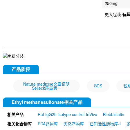
250mg
更大包装
有
产品质控
Nature medicine文章证明
SDS
说
Selleck质量第一
Ethyl methanesulfonate相关产品
相关产品
Rat IgG2b isotype control-InVivo
Blebbistatin
651520)
Annexin V/ANXA5 Antibody (Mouse mA
相关化合物库
FDA药物库
天然产物库
已知活性药物库-I
MU)
Rat IgG1 isotype control-InVivo
Coenzy