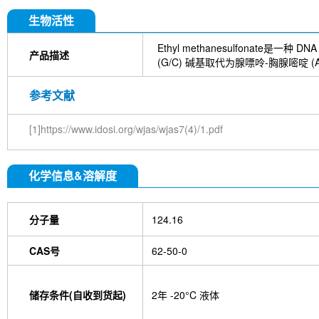
DYKDDDDK Tag Antibody (Rabbit mAb) [C19M9]
Farrerol
Mouse IgG1 isotype control-InVivo
S
生物活性
Chlorogenic Acid
2,2,2-Tribromoethanol
Prot
HTP)
Hydroxytyrosol
D-(+)-Trehalose dihydra
Ethyl methanesulfona
产品描述
Hyaluronic acid (Hyaluronan)
GSK805
Curcu
(G/C) 碱基取代为腺嘌呤-胸腺嘧啶
Pamrevlumab (anti-CTGF)
Vimentin Antibody (
Bromhexine HCl
(+)-Fangchinoline
Spermine
参考文献
E7820
Sphingosine
HQNO
Iodoacetamide
(Rabbit mAb) [B17N21]
Fetuin, Fetal Bovine S
[1]https://www.idosi.org/wjas/wjas7(4)/1.pdf
i-Inositol
Molsidomine
Methylmalonate
Sco
N-Acetylneuraminic acid
Madecassoside
β-A
Verbenalin
Anethole trithione
D-Mannose
L
化学信息&溶解度
Acetylglucosamine
Creatine monohydrate
Gl
(-)-Glucose
Itaconic acid
Hypromellose
Vi
EGCG Octaacetate
BOS-318
IM-54
C381
isotype control-InVivo
MCM2 Antibody (Rabbit 
分子量
124.16
Antibody (Rabbit mAb) [M19D5]
SP1 Antibody (
NK1.1 Antibody [PK136]
PB Mouse NK1.1 Antib
CAS号
62-50-0
Troxipide
RNF20 Antibody (Rabbit mAb) [B16G
Esculin
Azomycin
β-Amyloid (1-42), huma
(+)-Cellobiose
Lipocalin-2 / NGAL Antibody (Ra
储存条件(自收到货起)
2年 -20°C 液体
hydrochloride
ATP5A1 Rabbit Recombinant mA
Monocrotaline
Angelic acid
Succinic acid
P