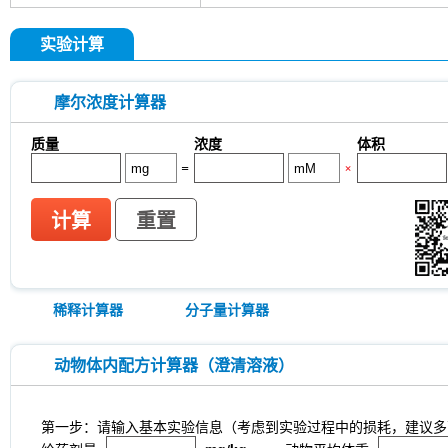
GDF15 Antibody (Rabbit mAb) [G3D13]
GLUT3 
Indolepropionic acid
DL-Citrulline
6-Chloropur
实验计算
Brassinolide
L-carnosine
Id1 Rabbit Recomb
tetrahydrate
Calponin Rabbit Recombinant mA
Pedunculoside
5-Hydroxymethylfurfural
Stevi
摩尔浓度计算器
stachyose tetrahydrate
Oxythiamine chloride hy
Ecliptasaponin A
23-Hydroxybetulinic acid
Kh
质量
浓度
体积
Maltotetraose
Ginsenoside Rk1
Sinensetin
=
×
(R)-(-)-Mandelic acid
2'-deoxyguanosine
D-F
L-serine
Phenylacetaldehyde
α-Boswellic aci
Pyroglutamic acid
(+)-Guaiacin
Waltonitone
计算
重置
Hydrochloride
β-Alanine methyl ester hydrochlo
Aminomalonic acid
D-Fructose-1,6-diphosphate 
3-Hydroxybenzoic acid
DHA (Docosahexaenoic 
tetrasodium salt
TUG-891
CTX-0294885
P
稀释计算器
分子量计算器
Deoxycytidine 5'-monophosphate
Sodium citrat
Nitroquinoline 1-oxide
Thioacetamide
N-butyl
oil
Substance P TFA
Skimmianine
Ginseno
动物体内配方计算器（澄清溶液）
Rhizoma Extract
Achyranthes bidentata root Ext
Pyruvate
Methyl cellulose (Viscosity:100000mP
CD62p)
Samrotamab (Anti-LRRC15 / LIB)
An
第一步：请输入基本实验信息（考虑到实验过程中的损耗，建议多
(Anti-Sortilin / SORT1)
Anti-mouse Ly6G/Ly6C (G