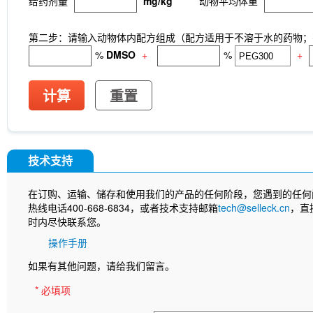
给药剂量
mg/kg
动物平均体重
InVivo
Anti-rat Kappa Immunoglobulin Light Cha
[A13D20]
LKB1 Antibody (Rabbit mAb) [G3P15]
[B12L19]
CNPase Antibody (Rabbit mAb) [F6C6
第二步：请输入动物体内配方组成（配方适用于不溶于水的药物；不
(Rabbit mAb) [J23P13]
Cytokeratin 17 Antibody
%
DMSO
+
%
+
(Rabbit mAb) [A17G4]
NDUFB8 Antibody (Rabbi
Antibody (Rabbit mAb) [G24G18]
X5050
ITCH
(Rabbit mAb) [P21B22]
Junctional Adhesion Mo
计算
重置
independent) Antibody (Rabbit mAb) [E19P8]
C
(Rabbit mAb) [H11C11]
NMDI14
MeAIB
MT
[N21E20]
MCM5 Antibody (Rabbit mAb) [N13F4
Antibody (Mouse mAb) [G15H8]
SLC31A1 / CTR
技术支持
8C5]
APC-cy7 Human IgD Antibody [IA6-2]
N
(Mouse mAb) [B10D23]
Estrogen Related Rece
在订购、运输、储存和使用我们的产品的任何阶段，您遇到的任何
热线电话400-668-6834，或者技术支持邮箱
tech@selleck.cn
，直
时内尽快联系您。
操作手册
如果有其他问题，请给我们留言。
* 必填项