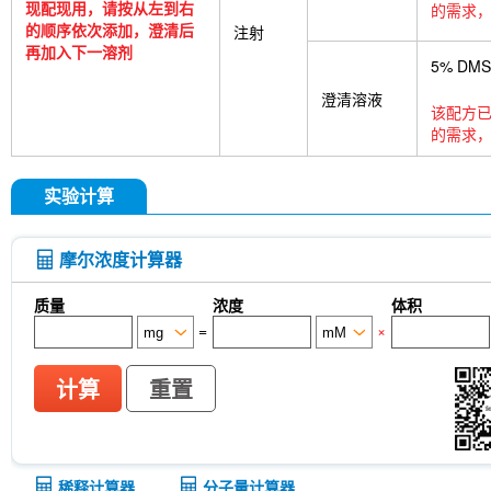
tetrasodium salt
TUG-891
CTX-0294885
P
现配现用，请按从左到右
的需求，
Deoxycytidine 5'-monophosphate
Sodium citrat
的顺序依次添加，澄清后
注射
Nitroquinoline 1-oxide
Thioacetamide
N-butyl
再加入下一溶剂
5% DM
oil
Substance P TFA
Skimmianine
Ginseno
Rhizoma Extract
Achyranthes bidentata root Ext
澄清溶液
该配方已
Pyruvate
Methyl cellulose (Viscosity:100000mP
的需求，
CD62p)
Samrotamab (Anti-LRRC15 / LIB)
An
(Anti-Sortilin / SORT1)
Anti-mouse Ly6G/Ly6C (G
InVivo
Anti-rat Kappa Immunoglobulin Light Cha
实验计算
[A13D20]
LKB1 Antibody (Rabbit mAb) [G3P15]
[B12L19]
CNPase Antibody (Rabbit mAb) [F6C6
(Rabbit mAb) [J23P13]
Cytokeratin 17 Antibody
摩尔浓度计算器
(Rabbit mAb) [A17G4]
NDUFB8 Antibody (Rabbi
Antibody (Rabbit mAb) [G24G18]
X5050
ITCH
质量
浓度
体积
(Rabbit mAb) [P21B22]
Junctional Adhesion Mo
=
×
independent) Antibody (Rabbit mAb) [E19P8]
C
(Rabbit mAb) [H11C11]
NMDI14
MeAIB
MT
[N21E20]
MCM5 Antibody (Rabbit mAb) [N13F4
计算
重置
Antibody (Mouse mAb) [G15H8]
SLC31A1 / CTR
8C5]
APC-cy7 Human IgD Antibody [IA6-2]
N
(Mouse mAb) [B10D23]
Estrogen Related Rece
稀释计算器
分子量计算器