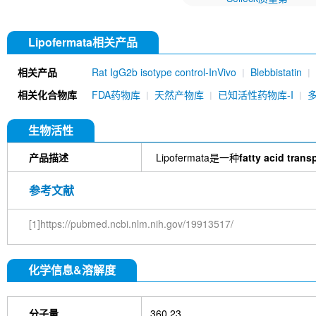
Lipofermata相关产品
相关产品
Rat IgG2b isotype control-InVivo
Blebbistatin
651520)
Annexin V/ANXA5 Antibody (Mouse mA
相关化合物库
FDA药物库
天然产物库
已知活性药物库-I
MU)
Rat IgG1 isotype control-InVivo
Coenzy
DYKDDDDK Tag Antibody (Rabbit mAb) [C19M9]
Farrerol
Mouse IgG1 isotype control-InVivo
S
生物活性
Chlorogenic Acid
2,2,2-Tribromoethanol
Prot
HTP)
Hydroxytyrosol
D-(+)-Trehalose dihydra
产品描述
Lipofermata是一种
fatty acid trans
Hyaluronic acid (Hyaluronan)
GSK805
Curcu
Pamrevlumab (anti-CTGF)
Vimentin Antibody (
参考文献
Bromhexine HCl
(+)-Fangchinoline
Spermine
E7820
Sphingosine
HQNO
Iodoacetamide
[1]https://pubmed.ncbi.nlm.nih.gov/19913517/
(Rabbit mAb) [B17N21]
Fetuin, Fetal Bovine S
i-Inositol
Molsidomine
Methylmalonate
Sco
N-Acetylneuraminic acid
Madecassoside
β-A
化学信息&溶解度
Verbenalin
Anethole trithione
D-Mannose
L
Acetylglucosamine
Creatine monohydrate
Gl
(-)-Glucose
Itaconic acid
Hypromellose
Vi
EGCG Octaacetate
BOS-318
IM-54
C381
分子量
360.23