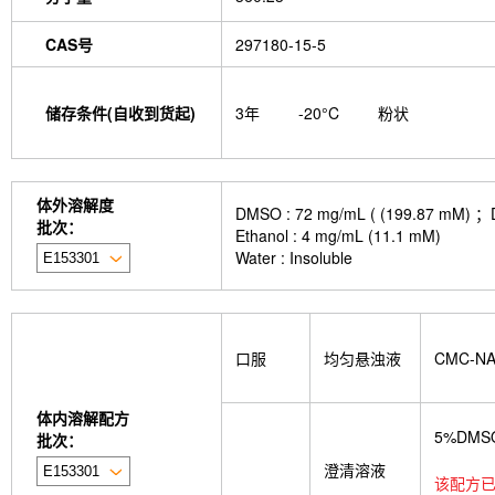
isotype control-InVivo
MCM2 Antibody (Rabbit 
Antibody (Rabbit mAb) [M19D5]
SP1 Antibody (
CAS号
297180-15-5
NK1.1 Antibody [PK136]
PB Mouse NK1.1 Antib
Troxipide
RNF20 Antibody (Rabbit mAb) [B16G
Esculin
Azomycin
β-Amyloid (1-42), huma
储存条件(自收到货起)
3年
-20°C
粉状
(+)-Cellobiose
Lipocalin-2 / NGAL Antibody (Ra
hydrochloride
ATP5A1 Rabbit Recombinant mA
Monocrotaline
Angelic acid
Succinic acid
P
GDF15 Antibody (Rabbit mAb) [G3D13]
GLUT3 
体外溶解度
DMSO : 72 mg/mL ( (199.
Indolepropionic acid
DL-Citrulline
6-Chloropur
批次：
Ethanol : 4 mg/mL (11.1 mM)
Brassinolide
L-carnosine
Id1 Rabbit Recomb
Water : Insoluble
tetrahydrate
Calponin Rabbit Recombinant mA
Pedunculoside
5-Hydroxymethylfurfural
Stevi
stachyose tetrahydrate
Oxythiamine chloride hy
Ecliptasaponin A
23-Hydroxybetulinic acid
Kh
Maltotetraose
Ginsenoside Rk1
Sinensetin
口服
均匀悬浊液
CMC-N
(R)-(-)-Mandelic acid
2'-deoxyguanosine
D-F
L-serine
Phenylacetaldehyde
α-Boswellic aci
Pyroglutamic acid
(+)-Guaiacin
Waltonitone
体内溶解配方
Hydrochloride
β-Alanine methyl ester hydrochlo
5%DMS
批次：
Aminomalonic acid
D-Fructose-1,6-diphosphate 
澄清溶液
3-Hydroxybenzoic acid
DHA (Docosahexaenoic 
该配方已