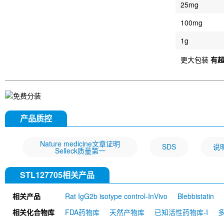
25mg
100mg
1g
更大包装
有
产品质控
Nature medicine文章证明
SDS
说
Selleck质量第一
STL127705相关产品
相关产品
Rat IgG2b isotype control-InVivo
Blebbistatin
651520)
Annexin V/ANXA5 Antibody (Mouse mA
相关化合物库
FDA药物库
天然产物库
已知活性药物库-I
MU)
Rat IgG1 isotype control-InVivo
Coenzy