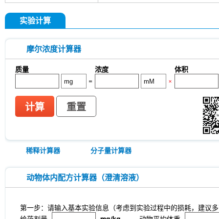
GDF15 Antibody (Rabbit mAb) [G3D13]
GLUT3 
Indolepropionic acid
DL-Citrulline
6-Chloropur
实验计算
Brassinolide
L-carnosine
Id1 Rabbit Recomb
tetrahydrate
Calponin Rabbit Recombinant mA
Pedunculoside
5-Hydroxymethylfurfural
Stevi
摩尔浓度计算器
stachyose tetrahydrate
Oxythiamine chloride hy
Ecliptasaponin A
23-Hydroxybetulinic acid
Kh
质量
浓度
体积
Maltotetraose
Ginsenoside Rk1
Sinensetin
=
×
(R)-(-)-Mandelic acid
2'-deoxyguanosine
D-F
L-serine
Phenylacetaldehyde
α-Boswellic aci
Pyroglutamic acid
(+)-Guaiacin
Waltonitone
计算
重置
Hydrochloride
β-Alanine methyl ester hydrochlo
Aminomalonic acid
D-Fructose-1,6-diphosphate 
3-Hydroxybenzoic acid
DHA (Docosahexaenoic 
tetrasodium salt
TUG-891
CTX-0294885
P
稀释计算器
分子量计算器
Deoxycytidine 5'-monophosphate
Sodium citrat
Nitroquinoline 1-oxide
Thioacetamide
N-butyl
oil
Substance P TFA
Skimmianine
Ginseno
动物体内配方计算器（澄清溶液）
Rhizoma Extract
Achyranthes bidentata root Ext
Pyruvate
Methyl cellulose (Viscosity:100000mP
CD62p)
Samrotamab (Anti-LRRC15 / LIB)
An
第一步：请输入基本实验信息（考虑到实验过程中的损耗，建议多
(Anti-Sortilin / SORT1)
Anti-mouse Ly6G/Ly6C (G
给药剂量
mg/kg
动物平均体重