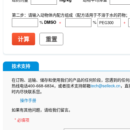
InVivo
Anti-rat Kappa Immunoglobulin Light Cha
[A13D20]
LKB1 Antibody (Rabbit mAb) [G3P15]
[B12L19]
CNPase Antibody (Rabbit mAb) [F6C6
第二步：请输入动物体内配方组成（配方适用于不溶于水的药物；不
(Rabbit mAb) [J23P13]
Cytokeratin 17 Antibody
%
DMSO
+
%
+
(Rabbit mAb) [A17G4]
NDUFB8 Antibody (Rabbi
Antibody (Rabbit mAb) [G24G18]
X5050
ITCH
(Rabbit mAb) [P21B22]
Junctional Adhesion Mo
计算
重置
independent) Antibody (Rabbit mAb) [E19P8]
C
(Rabbit mAb) [H11C11]
NMDI14
MeAIB
MT
[N21E20]
MCM5 Antibody (Rabbit mAb) [N13F4
Antibody (Mouse mAb) [G15H8]
SLC31A1 / CTR
技术支持
8C5]
APC-cy7 Human IgD Antibody [IA6-2]
N
(Mouse mAb) [B10D23]
Estrogen Related Rece
在订购、运输、储存和使用我们的产品的任何阶段，您遇到的任何
热线电话400-668-6834，或者技术支持邮箱
tech@selleck.cn
，直
时内尽快联系您。
操作手册
如果有其他问题，请给我们留言。
* 必填项