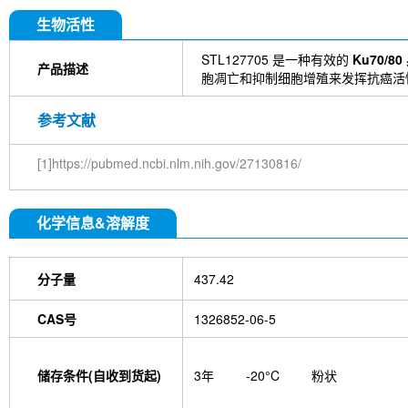
DYKDDDDK Tag Antibody (Rabbit mAb) [C19M9]
Farrerol
Mouse IgG1 isotype control-InVivo
S
生物活性
Chlorogenic Acid
2,2,2-Tribromoethanol
Prot
HTP)
Hydroxytyrosol
D-(+)-Trehalose dihydra
STL127705 是一种有效的
Ku70/
产品描述
Hyaluronic acid (Hyaluronan)
GSK805
Curcu
胞凋亡和抑制细胞增殖来发挥抗癌活
Pamrevlumab (anti-CTGF)
Vimentin Antibody (
Bromhexine HCl
(+)-Fangchinoline
Spermine
参考文献
E7820
Sphingosine
HQNO
Iodoacetamide
(Rabbit mAb) [B17N21]
Fetuin, Fetal Bovine S
[1]https://pubmed.ncbi.nlm.nih.gov/27130816/
i-Inositol
Molsidomine
Methylmalonate
Sco
N-Acetylneuraminic acid
Madecassoside
β-A
Verbenalin
Anethole trithione
D-Mannose
L
化学信息&溶解度
Acetylglucosamine
Creatine monohydrate
Gl
(-)-Glucose
Itaconic acid
Hypromellose
Vi
EGCG Octaacetate
BOS-318
IM-54
C381
isotype control-InVivo
MCM2 Antibody (Rabbit 
分子量
437.42
Antibody (Rabbit mAb) [M19D5]
SP1 Antibody (
NK1.1 Antibody [PK136]
PB Mouse NK1.1 Antib
CAS号
1326852-06-5
Troxipide
RNF20 Antibody (Rabbit mAb) [B16G
Esculin
Azomycin
β-Amyloid (1-42), huma
(+)-Cellobiose
Lipocalin-2 / NGAL Antibody (Ra
储存条件(自收到货起)
3年
-20°C
粉状
hydrochloride
ATP5A1 Rabbit Recombinant mA
Monocrotaline
Angelic acid
Succinic acid
P