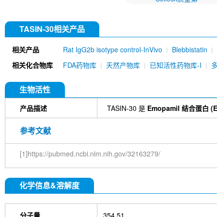
TASIN-30相关产品
相关产品
Rat IgG2b isotype control-InVivo
Blebbistatin
651520)
Annexin V/ANXA5 Antibody (Mouse mA
相关化合物库
FDA药物库
天然产物库
已知活性药物库-I
MU)
Rat IgG1 isotype control-InVivo
Coenzy
DYKDDDDK Tag Antibody (Rabbit mAb) [C19M9]
Farrerol
Mouse IgG1 isotype control-InVivo
S
生物活性
Chlorogenic Acid
2,2,2-Tribromoethanol
Prot
HTP)
Hydroxytyrosol
D-(+)-Trehalose dihydra
产品描述
TASIN-30 是
Emopamil 结合蛋白 (E
Hyaluronic acid (Hyaluronan)
GSK805
Curcu
Pamrevlumab (anti-CTGF)
Vimentin Antibody (
参考文献
Bromhexine HCl
(+)-Fangchinoline
Spermine
E7820
Sphingosine
HQNO
Iodoacetamide
[1]https://pubmed.ncbi.nlm.nih.gov/32163279/
(Rabbit mAb) [B17N21]
Fetuin, Fetal Bovine S
i-Inositol
Molsidomine
Methylmalonate
Sco
N-Acetylneuraminic acid
Madecassoside
β-A
化学信息&溶解度
Verbenalin
Anethole trithione
D-Mannose
L
Acetylglucosamine
Creatine monohydrate
Gl
(-)-Glucose
Itaconic acid
Hypromellose
Vi
EGCG Octaacetate
BOS-318
IM-54
C381
分子量
354.51