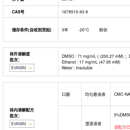
isotype control-InVivo
MCM2 Antibody (Rabbit 
Antibody (Rabbit mAb) [M19D5]
SP1 Antibody (
CAS号
1678515-93-9
NK1.1 Antibody [PK136]
PB Mouse NK1.1 Antib
Troxipide
RNF20 Antibody (Rabbit mAb) [B16G
Esculin
Azomycin
β-Amyloid (1-42), huma
储存条件(自收到货起)
3年
-20°C
粉状
(+)-Cellobiose
Lipocalin-2 / NGAL Antibody (Ra
hydrochloride
ATP5A1 Rabbit Recombinant mA
Monocrotaline
Angelic acid
Succinic acid
P
GDF15 Antibody (Rabbit mAb) [G3D13]
GLUT3 
体外溶解度
DMSO : 71 mg/mL ( (200.
Indolepropionic acid
DL-Citrulline
6-Chloropur
批次：
Ethanol : 17 mg/mL (47.95 mM)
Brassinolide
L-carnosine
Id1 Rabbit Recomb
Water : Insoluble
tetrahydrate
Calponin Rabbit Recombinant mA
Pedunculoside
5-Hydroxymethylfurfural
Stevi
stachyose tetrahydrate
Oxythiamine chloride hy
Ecliptasaponin A
23-Hydroxybetulinic acid
Kh
Maltotetraose
Ginsenoside Rk1
Sinensetin
口服
均匀悬浊液
CMC-N
(R)-(-)-Mandelic acid
2'-deoxyguanosine
D-F
L-serine
Phenylacetaldehyde
α-Boswellic aci
Pyroglutamic acid
(+)-Guaiacin
Waltonitone
体内溶解配方
Hydrochloride
β-Alanine methyl ester hydrochlo
5%DMS
批次：
Aminomalonic acid
D-Fructose-1,6-diphosphate 
澄清溶液
3-Hydroxybenzoic acid
DHA (Docosahexaenoic 
该配方已