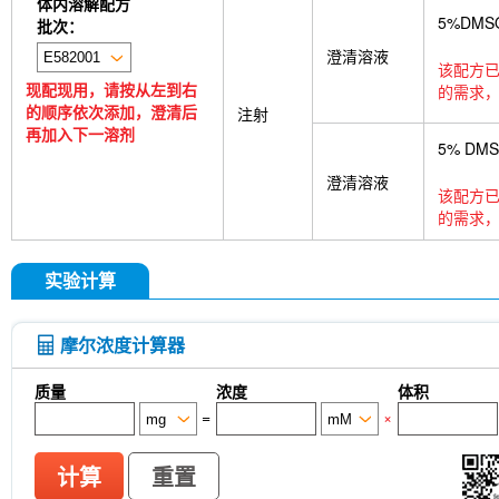
体内溶解配方
5%DMS
批次：
澄清溶液
该配方已
现配现用，请按从左到右
的需求，
的顺序依次添加，澄清后
注射
再加入下一溶剂
5% DM
澄清溶液
该配方已
的需求，
实验计算
摩尔浓度计算器
质量
浓度
体积
=
×
计算
重置