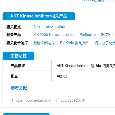
AKT Kinase Inhibitor相关产品
相关靶点
Akt1
Akt2
Akt3
相关产品
MK-2206 Dihydrochloride
Perifosine
SC79
(API-2)
Afuresertib (GSK2110183)
CCT1289
相关化合物库
激酶抑制剂库
PI3K/Akt 抑制剂库
凋亡分子化
427
TIC10 (ONC201)
Miransertib (ARQ 092)
Phospho-Akt (Thr450) Antibody (Rabbit mAb) [J1
Antibody (Rabbit mAb) [C19L11]
ML-9 HCl
Ph
生物活性
Analogue
Methyl-Hesperidin
BAY1125976
mAb) [M24M10]
Akt3 Antibody (Rabbit mAb) [D
产品描述
AKT Kinase Inhibitor 是
Akt
的抑制剂
靶点
Akt
[1]
参考文献
[1]https://pubmed.ncbi.nlm.nih.gov/33398543/