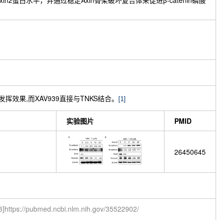
Axin2蛋白水平，并通过稳定Axin骨架破坏复合体来促进β-catenin磷酸
发挥效果,而XAV939直接与TNKS结合。
[1]
实验图片
PMID
26450645
3]https://pubmed.ncbi.nlm.nih.gov/35522902/