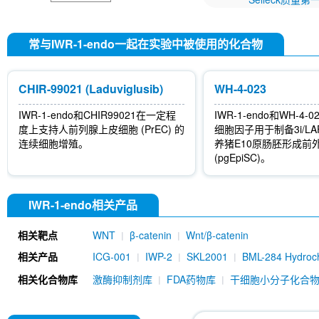
常与IWR-1-endo一起在实验中被使用的化合物
CHIR-99021 (Laduviglusib)
WH-4-023
IWR-1-endo和CHIR99021在一定程
IWR-1-endo和WH-4
度上支持人前列腺上皮细胞 (PrEC) 的
细胞因子用于制备3i/LA
连续细胞增殖。
养猪E10原肠胚形成前
(pgEpiSC)。
IWR-1-endo相关产品
相关靶点
WNT
β-catenin
Wnt/β-catenin
相关产品
ICG-001
IWP-2
SKL2001
BML-284 Hydroch
Salinomycin (Procoxacin)
FH535
KYA1797K
相关化合物库
激酶抑制剂库
FDA药物库
干细胞小分子化合
CCT251545
β-Actin Antibody (Rabbit mAb) 
(Rabbit mAb) [K20N13]
IQ-1
WAY-262611
Prodigiosin
M435-1279
JW74
Methyl Vanil