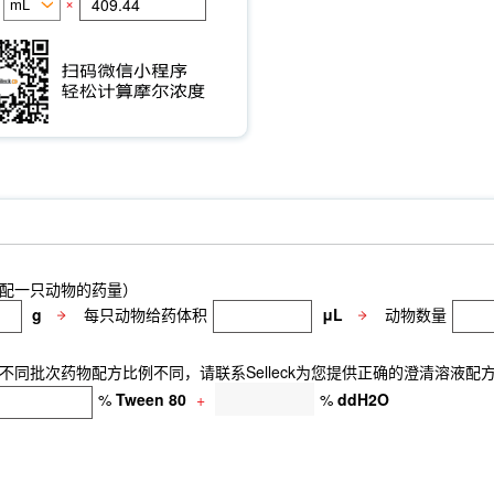
×
配一只动物的药量）
g
每只动物给药体积
μL
动物数量
同批次药物配方比例不同，请联系Selleck为您提供正确的澄清溶液配
%
Tween 80
+
%
ddH2O