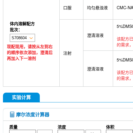
口服
均匀悬浊液
CMC-N
体内溶解配方
5%DMS
批次：
澄清溶液
该配方已
的需求，
现配现用，请按从左到右
的顺序依次添加，澄清后
注射
再加入下一溶剂
5%DMS
澄清溶液
该配方已
的需求，
实验计算
摩尔浓度计算器
质量
浓度
体积