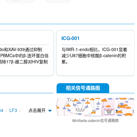
9
ICG-001
ndo和XAV-939通过抑制
与IWR-1-endo相比，ICG-001显着
的PBMCs中的β-连环蛋白信
减少U87细胞中核酸β-catenin的积
除17β-雌二醇对HIV复制
累。
相关信号通路图
54
LF3
点击展开
iCRT14
Wnt/beta-catenin信号通路图
 Antibody
de