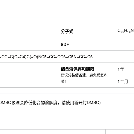
C
H
N
分子式
25
19
SDF
--
=CC=C(C=C4)C(=O)NC5=CC=CC6=C5N=CC=C6
储备液保存和期限
1年
建议分装储备液，避免反复冻
1个月
融！
27 mM) ；DMSO吸湿会降低化合物溶解度，请使用新开封DMSO)