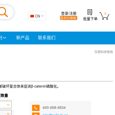
登录/注册
0
🇨🇳 CN
批量下单
剂
新产品
联系我们
仅限科研使用
架破坏复合体来促进β-catenin磷酸化。
买数量
400-668-6834