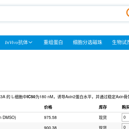
InVivo
抗体
重组蛋白
细胞分选磁珠
生物试
A 的 L-细胞中
IC50
为180 nM，诱导Axin2蛋白水平，并通过稳定Axin骨
价格
库存
购
in DMSO)
975.58
现货
900.38
现货