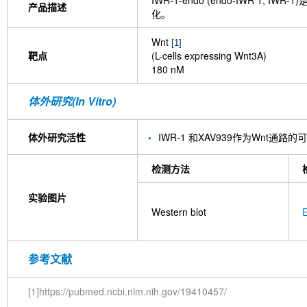
IWR-1-endo (endo-IWR 1, IWR-1
产品描述
化。
Wnt
[1]
靶点
(L-cells expressing Wnt3A)
180 nM
体外研究(In Vitro)
体外研究活性
IWR-1 和XAV939作为Wnt通
检测方法
实验图片
Western blot
E
参考文献
[1]https://pubmed.ncbi.nlm.nih.gov/19410457/