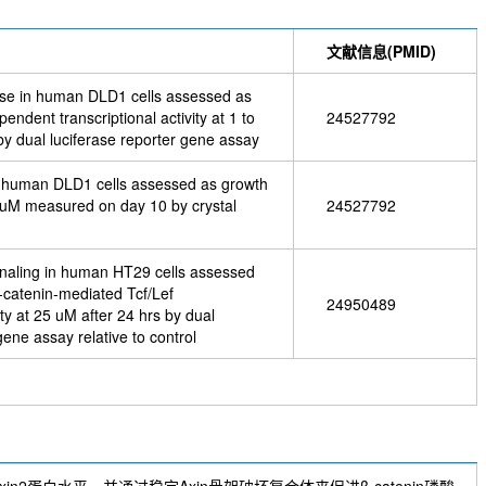
文献信息(PMID)
rase in human DLD1 cells assessed as
pendent transcriptional activity at 1 to
24527792
by dual luciferase reporter gene assay
st human DLD1 cells assessed as growth
20 uM measured on day 10 by crystal
24527792
ignaling in human HT29 cells assessed
a-catenin-mediated Tcf/Lef
24950489
vity at 25 uM after 24 hrs by dual
gene assay relative to control