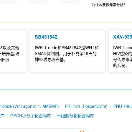
为什么要做元素分析？
SB431542
XAV-93
-023以及其他
IWR-1-endo和SB431542是WNT和
IWR-1-e
F培养基,培
SMAD抑制剂，用于补充第19天的
HIV感染
外胚层
神经诱导培养基。
号传导来消
的抑制。
loride (Wnt agonist 1, AMBMP)
PRI-724 (Foscenvivint)
PNU-746
iCRT3
KY02111
MSAB
Adavivint (SM04690)
Isoquercitrin
物库
GPCR小分子化合物库
干细胞分化化合物库
[C21N23]
Tegatrabetan (BC-2059)
Non-phospho β-Catenin (Ser45)
Box5
JW55
β-Catenin Antibody (Rabbit mAb) [M7A19]
Triptoni
late
IWP-4
HLY78