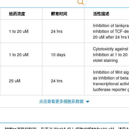
给药浓度
孵育时间
活性描述
Inhibition of tanky
1 to 20 uM
24 hrs
inhibition of TCF-de
20 uM after 24 hrs 
Cytotoxicity again
1 to 20 uM
10 days
inhibition at 1 to 
violet staining
Inhibition of Wnt s
as inhibition of bet
25 uM
24 hrs
transcriptional acti
luciferase reporter 
点击查看更多细胞系数据