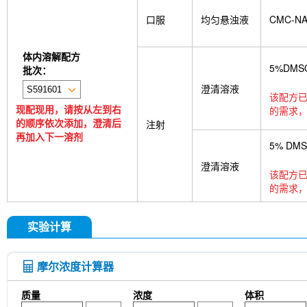
口服
均匀悬浊液
CMC-N
体内溶解配方
5%DMS
批次：
澄清溶液
该配方已
现配现用，请按从左到右
的需求，
的顺序依次添加，澄清后
注射
再加入下一溶剂
5% DM
澄清溶液
该配方已
的需求，
实验计算
摩尔浓度计算器
质量
浓度
体积