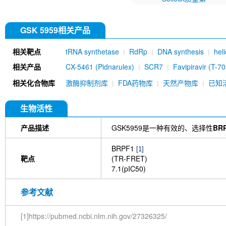
GSK 5959相关产品
相关靶点
tRNA synthetase
RdRp
DNA synthesis
hel
相关产品
CX-5461 (Pidnarulex)
SCR7
Favipiravir (T-70
Halofuginone
Tegafur (FT-207)
Thymidine
相关化合物库
激酶抑制剂库
FDA药物库
天然产物库
已知
Nedaplatin
UNC1215
APX-3330
Pritelivir
CRT0044876
OF-1
6-Thio-dG
Flupirtine m
PFI-4
D-I03
TK216
PFM01
Phen-DC3 Tr
生物活性
Rbin-1
Osalmid
Nimustine Hydrochloride
Metarrestin
SCR130
BC-LI-0186
CHD1Li 6
产品描述
GSK5959是一种有效的、选择性
BRP
BRPF1
[1]
靶点
(TR-FRET)
7.1(pIC50)
参考文献
[1]https://pubmed.ncbi.nlm.nih.gov/27326325/