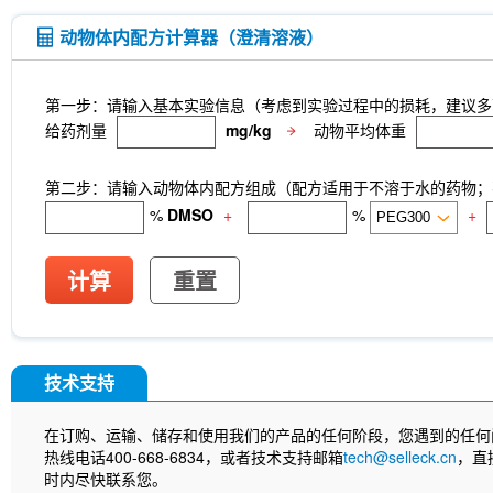
动物体内配方计算器（澄清溶液）
第一步：请输入基本实验信息（考虑到实验过程中的损耗，建议多
给药剂量
mg/kg
动物平均体重
第二步：请输入动物体内配方组成（配方适用于不溶于水的药物；不
%
DMSO
+
%
+
计算
重置
技术支持
在订购、运输、储存和使用我们的产品的任何阶段，您遇到的任何
热线电话400-668-6834，或者技术支持邮箱
tech@selleck.cn
，直
时内尽快联系您。