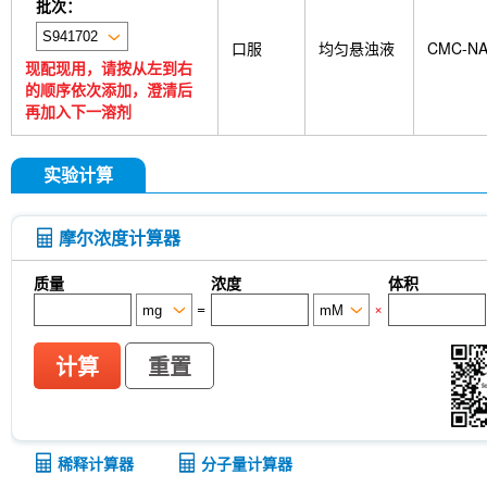
批次：
口服
均匀悬浊液
CMC-N
现配现用，请按从左到右
的顺序依次添加，澄清后
再加入下一溶剂
实验计算
摩尔浓度计算器
质量
浓度
体积
=
×
计算
重置
稀释计算器
分子量计算器