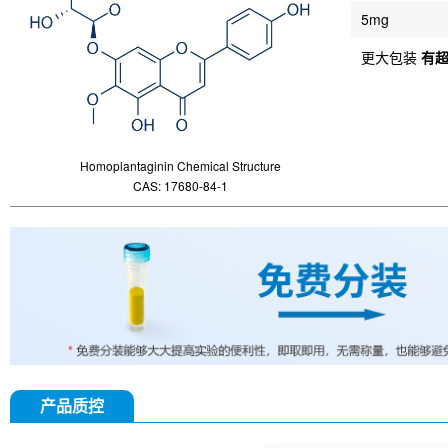
5mg
更大包装
有
Homoplantaginin Chemical Structure
CAS: 17680-84-1
产品质控