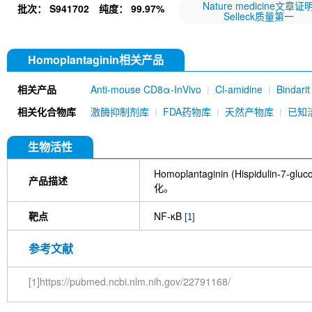
Nature medicine文章证
批次：
S941702
纯度：
99.97%
Selleck质量第一
Homoplantaginin相关产品
相关产品
Anti-mouse CD8α-InVivo
Cl-amidine
Bindari
Geniposidic acid
CORM-3
Anti-mouse NK1
相关化合物库
激酶抑制剂库
FDA药物库
天然产物库
已知
Atractylenolide I
Demethylzeylasteral (T-96)
Flufenamic acid
Lupeol
Escin
Tetramethyl
Madecassic acid
Z-Guggulsterone
PMX-53
生物活性
Ganoderic acid A
Lysionotin
Scopoletin
Le
Astragalin
Platycodin D
Decursin
Isovitexin
Homoplantaginin (Hispidul
产品描述
(PHA)
Fucoidan
Magrolimab (anti-CD47)
A
化。
acetate
Bakuchiol
Methyl gallate
Gentisic 
Quillaic acid
Irisflorentin
Sinigrin
Buddlejas
靶点
NF-κB
[1]
Solasonine
Anwuligan
Peiminine
Neoand
Acetylharpagide
Ethyl pyruvate
Pipecolic acid
参考文献
(CD154)-InVivo
Roquinimex
Vibostolimab (an
(Mouse mAb) [K10M16]
DB2313
[1]https://pubmed.ncbi.nlm.nih.gov/22791168/