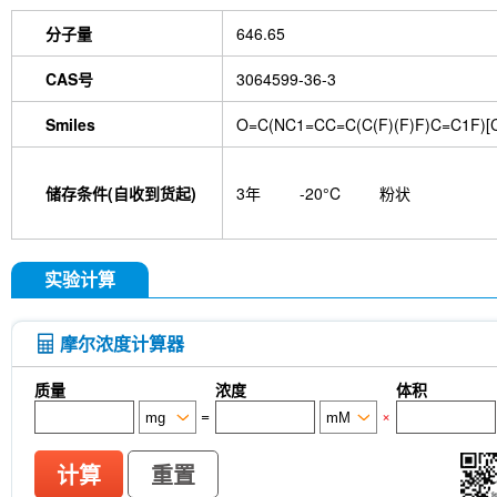
分子量
646.65
CAS号
3064599-36-3
Smiles
O=C(NC1=CC=C(C(F)(F)F)C=C1F)
储存条件(自收到货起)
3年
-20°C
粉状
实验计算
摩尔浓度计算器
质量
浓度
体积
=
×
计算
重置