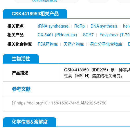
GSK4418959相关产品
相关靶点
tRNA synthetase
RdRp
DNA synthesis
hel
相关产品
CX-5461 (Pidnarulex)
SCR7
Favipiravir (T-70
Halofuginone
Tegafur (FT-207)
Thymidine
相关化合物库
FDA药物库
天然产物库
凋亡分子化合物库
Nedaplatin
UNC1215
APX-3330
Pritelivir
CRT0044876
OF-1
6-Thio-dG
Flupirtine m
PFI-4
GSK 5959
D-I03
TK216
PFM01
生物活性
CeMMEC13
Rbin-1
Osalmid
Nimustine Hy
Sulfate
Metarrestin
SCR130
BC-LI-0186
GSK4418959（IDE275）
产品描述
性高（MSI-H）癌症的相关研究。
参考文献
[1]https://doi.org/10.1158/1538-7445.AM2025-5750
化学信息&溶解度