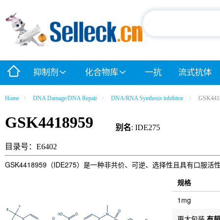
抑制剂
化合物库
一抗
流式抗体
Home
DNA Damage/DNA Repair
DNA/RNA Synthesis inhibitor
GSK441
GSK4418959
别名
: IDE275
目录号：E6402
GSK4418959（IDE275）是一种非共价、可逆、选择性且具有口
规格
1mg
更大包装
有