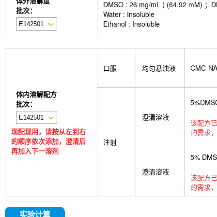
体外溶解度
DMSO : 26 mg/mL ( (64.9
批次：
Water : Insoluble
Ethanol : Insoluble
口服
均匀悬浊液
CMC-N
体内溶解配方
5%DMS
批次：
澄清溶液
该配方已
现配现用，请按从左到右
的需求，
的顺序依次添加，澄清后
注射
再加入下一溶剂
5% DM
澄清溶液
该配方已
的需求，
实验计算