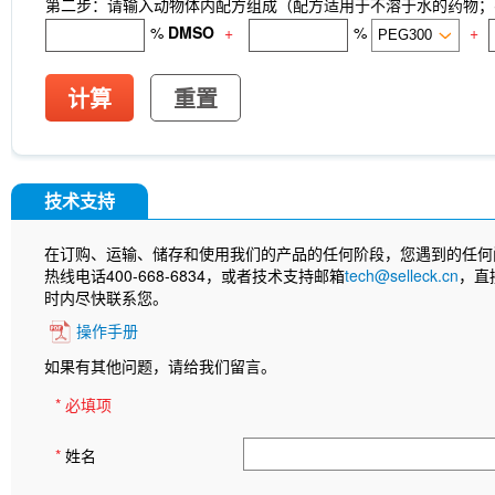
第二步：请输入动物体内配方组成（配方适用于不溶于水的药物；不
%
DMSO
+
%
+
计算
重置
技术支持
在订购、运输、储存和使用我们的产品的任何阶段，您遇到的任何
热线电话400-668-6834，或者技术支持邮箱
tech@selleck.cn
，直
时内尽快联系您。
操作手册
如果有其他问题，请给我们留言。
* 必填项
*
姓名