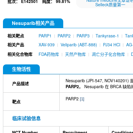
Nature medicine文章证
批次：
E142501
纯度：
99.81%
Selleck质量第一
Nesuparib相关产品
相关靶点
PARP1
PARP2
PARP3
Tankyrase-1
Tan
相关产品
XAV-939
Veliparib (ABT-888)
PJ34 HCl
AG
ME0328
Stenoparib (E7449)
AZD2461
3-
相关化合物库
FDA药物库
天然产物库
凋亡分子化合物库
[M18N4]
NVP-TNKS656
BGP-15 2HCl
AZD5
Benzamide
WIKI4
Atamparib (RBN-2397)
(Palacaparib)
PARP1 Antibody (Rabbit mAb) [F
生物活性
Nesuparib (JPI-547, NOV140201)
产品描述
PARP2
。 Nesuparib 在 BR
PARP2
[1]
靶点
临床试验信息
NCT Number
Recruitment
Condition