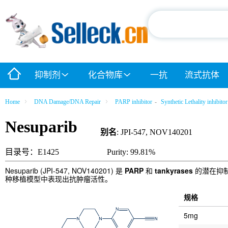
抑制剂
化合物库
一抗
流式抗体
Home
DNA Damage/DNA Repair
PARP inhibitor
-
Synthetic Lethality inhibitor
Nesuparib
别名
: JPI-547, NOV140201
目录号：E1425
Purity: 99.81%
Nesuparib (JPI-547, NOV140201) 是
PARP
和
tankyrases
的潜在抑制剂，
种移植模型中表现出抗肿瘤活性。
规格
5mg