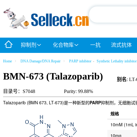
抑制剂
化合物库
一抗
流式抗体
Home
DNA Damage/DNA Repair
PARP inhibitor
-
Synthetic Lethality inhibitor
BMN-673 (Talazoparib)
别名
: LT
目录号：S7048
Purity: 99.88%
Talazoparib (BMN 673, LT-673)是一种新型的
PARP
抑制剂，无细胞试验
规格
10mM (1mL 
10mg