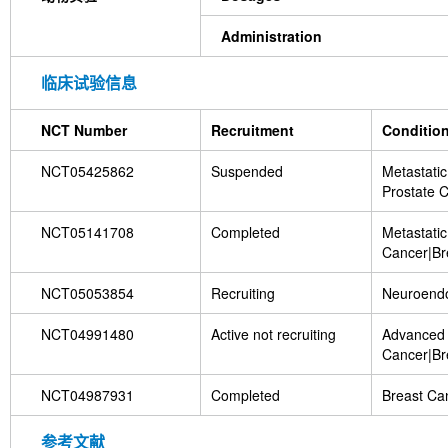
Administration
临床试验信息
NCT Number
Recruitment
Conditio
NCT05425862
Suspended
Metastatic
Prostate 
NCT05141708
Completed
Metastatic
Cancer|Br
NCT05053854
Recruiting
Neuroendo
NCT04991480
Active not recruiting
Advanced 
Cancer|Br
NCT04987931
Completed
Breast Ca
参考文献