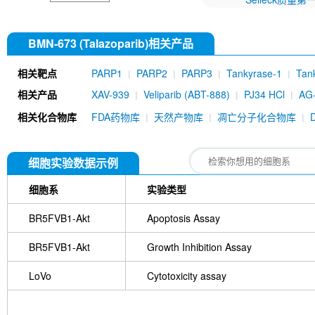
BMN-673 (Talazoparib)相关产品
相关靶点
PARP1
PARP2
PARP3
Tankyrase-1
Tan
相关产品
XAV-939
Veliparib (ABT-888)
PJ34 HCl
AG
ME0328
Stenoparib (E7449)
AZD2461
3-
相关化合物库
FDA药物库
天然产物库
凋亡分子化合物库
[M18N4]
NVP-TNKS656
BGP-15 2HCl
AZD5
Benzamide
WIKI4
Atamparib (RBN-2397)
(Palacaparib)
PARP1 Antibody (Rabbit mAb) [F
细胞实验数据示例
细胞系
实验类型
BR5FVB1-Akt
Apoptosis Assay
BR5FVB1-Akt
Growth Inhibition Assay
LoVo
Cytotoxicity assay