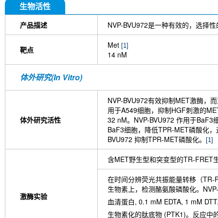
生物活性
产品描述
NVP-BVU972是一种有效的，选择性
Met
[1]
靶点
14 nM
体外研究(In Vitro)
NVP-BVU972有效抑制MET激酶，
用于A549细胞，抑制HGF刺激的MET磷酸
体外研究活性
32 nM。NVP-BVU972 作用于Ba
BaF3细胞，降低TPR-MET磷酸化，这
BVU972 抑制TPR-MET磷酸化。
[1]
含MET野生型和突变型的TR-FRE
在时间分辨荧光共振能量转移（TR-
生物素上，检测酪氨酸磷酸化。NVP-BVU9
激酶实验
血清蛋白, 0.1 mM EDTA, 1 mM DTT,
生物素化的肽底物 (PTK1)。反应中的酶