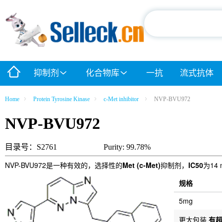
抑制剂
化合物库
一抗
流式抗体
Home
Protein Tyrosine Kinase
c-Met inhibitor
NVP-BVU972
NVP-BVU972
目录号：S2761
Purity: 99.78%
NVP-BVU972是一种有效的，选择性的
Met (c-Met)
抑制剂，
IC50
为14
规格
5mg
更大包装
有