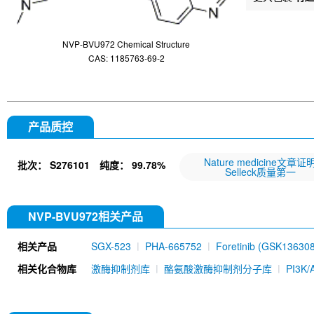
NVP-BVU972 Chemical Structure
CAS: 1185763-69-2
产品质控
Nature medicine文章证
批次：
S276101
纯度：
99.78%
Selleck质量第一
NVP-BVU972相关产品
相关产品
SGX-523
PHA-665752
Foretinib (GSK13630
(EMD-1214063)
PF-04217903
Savolitinib (
相关化合物库
激酶抑制剂库
酪氨酸激酶抑制剂分子库
PI3K
MK-2461
NPS-1034
BMS-794833
Sodium 
Terevalefim
Pulsatilla saponin D
Glumetinib