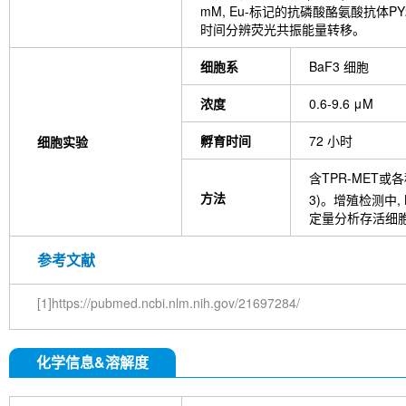
mM, Eu-标记的抗磷酸酪氨酸抗体PY2
时间分辨荧光共振能量转移。
细胞系
BaF3 细胞
浓度
0.6-9.6 μM
孵育时间
72 小时
细胞实验
含TPR-MET或
方法
3)。增殖检测中, 
定量分析存活细胞。通
参考文献
[1]https://pubmed.ncbi.nlm.nih.gov/21697284/
化学信息&溶解度