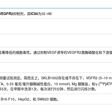
LB 610
SU5408
AG-13958
SU5204
Lucitanib (E3810) hydro
VEGFR2
抑制剂，其
IC50
为32 nM.
现出显著降低的细胞毒性。通过抑制VEGF诱导的VEGFR2激酶磷酸化和下游蛋白激
测定。简而言之，SKLB1002存在或不存在下，VGFR2 (5–10 mU)在
33
L EDTA，0.33 毫克/毫升髓鞘碱性蛋白，10 mmol/L Mg 醋酸盐，和γ-[
P]
酸中洗涤3次，在甲醇中洗涤1次，每次进行5分钟，然后进行闪烁计数。
，B16-F10，HepG2，和 SW620 细胞。