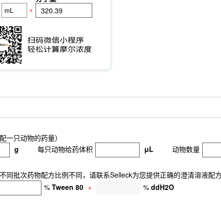
×
配一只动物的药量）
g
每只动物给药体积
μL
动物数量
同批次药物配方比例不同，请联系Selleck为您提供正确的澄清溶液配
%
Tween 80
+
%
ddH2O