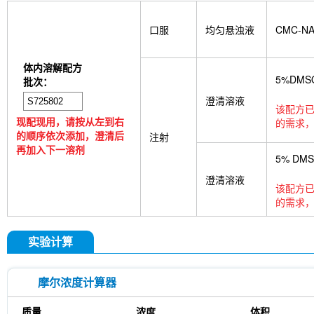
口服
均匀悬浊液
CMC-N
体内溶解配方
5%DMS
批次：
澄清溶液
该配方已
现配现用，请按从左到右
的需求，
的顺序依次添加，澄清后
注射
再加入下一溶剂
5% DM
澄清溶液
该配方已
的需求，
实验计算
摩尔浓度计算器
质量
浓度
体积