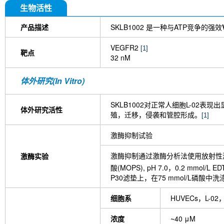
Brivanib Alaninate (BMS-582664)
SU1498
SK
生物活性
Anti-mouse VEGFR-2-InVivo
产品描述
SKLB1002 是一种与ATP竞争的强效
VEGFR2
[1]
靶点
32 nM
体外研究(In Vitro)
SKLB1002对正常人细胞L-02表
体外研究活性
殖，迁移，侵袭和管腔形成。
[1]
激酶抑制试验
激酶抑制通过激酶分析法使用放射性测量试验
激酶实验
酸(MOPS), pH 7.0，0.2 mmol/
P30滤垫上，在75 mmol/L磷
细胞系
HUVECs，L-02
浓度
~40 μM