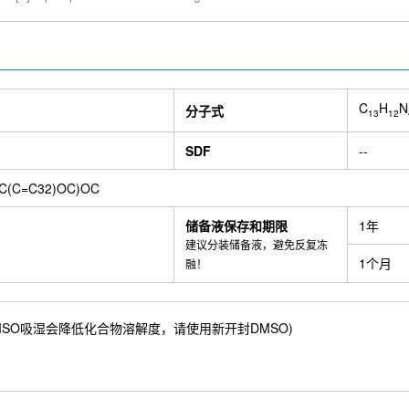
C
H
N
分子式
13
12
SDF
--
C(C=C32)OC)OC
储备液保存和期限
1年
建议分装储备液，避免反复冻
1个月
融！
 mM) ；DMSO吸湿会降低化合物溶解度，请使用新开封DMSO)