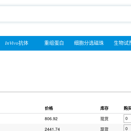
InVivo
抗体
重组蛋白
细胞分选磁珠
生物试
价格
库存
购
806.92
现货
2441.74
现货