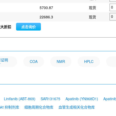
5700.87
现货
22686.3
现货
超大折扣
点击询价
文章证明
COA
NMR
HPLC
一
Linifanib (ABT-869)
SAR131675
Apatinib (YN968D1)
Apatini
axanib (SU5416)
ZM 323881 HCl
Cediranib Maleate
ZM 3064
/Akt 抑制剂库
细胞周期化合物库
血管生成相关化合物库
BMS-540215)
Motesanib (AMG-706)
Taxifolin (Dihydroquercetin)
1 (NVP-BAW2881)
Toceranib phosphate
SU5614
SU14813