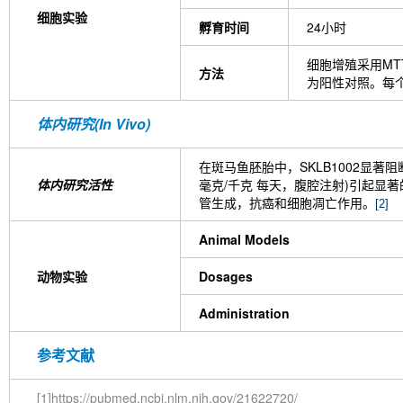
细胞实验
孵育时间
24小时
细胞增殖采用MTT法
方法
为阳性对照。每
体内研究(In Vivo)
在斑马鱼胚胎中，SKLB1002显著阻
体内研究活性
毫克/千克 每天，腹腔注射)引起
管生成，抗癌和细胞凋亡作用。
[2]
Animal Models
动物实验
Dosages
Administration
参考文献
[1]https://pubmed.ncbi.nlm.nih.gov/21622720/