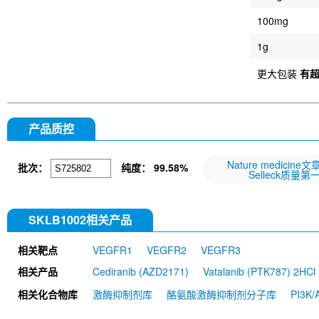
100mg
1g
更大包装
有
产品质控
Nature medicine
批次：
纯度：
99.58%
Selleck质量第
SKLB1002相关产品
相关靶点
VEGFR1
VEGFR2
VEGFR3
相关产品
Cediranib (AZD2171)
Vatalanib (PTK787) 2HCl
(YN968D1) mesylate
SU 5402
Ki8751
Sem
相关化合物库
激酶抑制剂库
酪氨酸激酶抑制剂分子库
PI3K
Motesanib Diphosphate (AMG-706)
Brivanib (
Fruquintinib (HMPL-013)
Telatinib
BAW288