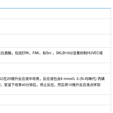
chloride
酶，包括ERK，FAK，和Src ，SKLB1002显著抑制HUVEC增
25微升反应液中培育，反应液包含8 mmol/L 3-(N-吗啉代) 丙磺
ATP。室温下培育40分钟后，停止反应，然后将10微升反应液点样到