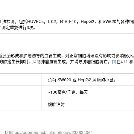
检测。包括HUVECs，L-02，B16-F10，HepG2，和SW620的各种细胞用指示
个测定重复进行3次。
断胚胎形成和肿瘤诱导的血管生成，对正常细胞增殖没有影响或影响很小。在SW6
显著的肿瘤生长抑制，抑制肿瘤血管生成，并诱导肿瘤细胞凋亡。
在4T1 
[1]
负荷 SW620 或 HepG2 肿瘤的小鼠。
~100毫克/千克，每天
腹腔注射
[2]https://pubmed.ncbi.nlm.nih.gov/23263406/