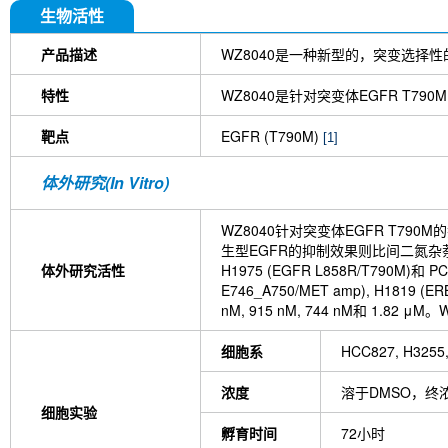
Norcantharidin
zipalertinib (TAS6417)
Daphne
生物活性
EAI045
Avitinib (Abivertinib)
Furmonertinib 
hydrochloride
WZ3146
Tyrphostin 9
CNX-
产品描述
WZ8040是一种新型的，突变选择
Cyasterone
AG 555
TQB3804
BI-4020
BLU-945
Necitumumab (anti-EGFR)
4-AMino
特性
WZ8040是针对突变体EGFR T79
靶点
EGFR (T790M)
[1]
体外研究(In Vitro)
WZ8040针对突变体EGFR T790
生型EGFR的抑制效果则比间二氮杂萘类EGFR抑
体外研究活性
H1975 (EGFR L858R/T790M)和 
E746_A750/MET amp), H1819 (E
nM, 915 nM, 744 nM和 1.82 
细胞系
HCC827, H3255,
浓度
溶于DMSO，终浓
细胞实验
孵育时间
72小时