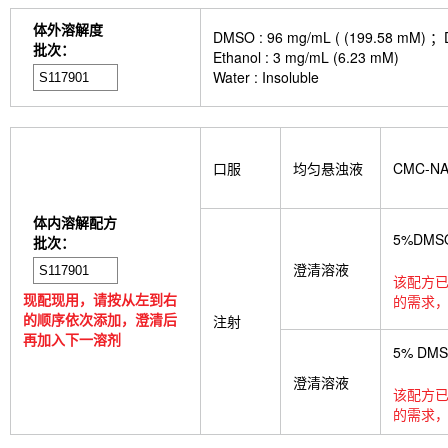
体外溶解度
DMSO : 96 mg/mL ( (199.
批次：
Ethanol : 3 mg/mL (6.23 mM)
Water : Insoluble
口服
均匀悬浊液
CMC-N
体内溶解配方
5%DMS
批次：
澄清溶液
该配方已
现配现用，请按从左到右
的需求，
的顺序依次添加，澄清后
注射
再加入下一溶剂
5% DM
澄清溶液
该配方已
的需求，