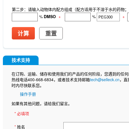
第二步：请输入动物体内配方组成（配方适用于不溶于水的药物；不
%
DMSO
+
%
+
计算
重置
技术支持
在订购、运输、储存和使用我们的产品的任何阶段，您遇到的任何
热线电话400-668-6834，或者技术支持邮箱
tech@selleck.cn
，直
时内尽快联系您。
操作手册
如果有其他问题，请给我们留言。
* 必填项
*
姓名