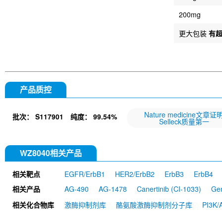
200mg
更大包装
有
产品质控
Nature medicine文章证
批次：
S117901
纯度：
99.54%
Selleck质量第一
WZ8040相关产品
相关靶点
EGFR/ErbB1
HER2/ErbB2
ErbB3
ErbB4
相关产品
AG-490
AG-1478
Canertinib (CI-1033)
Gen
WZ4002
PD153035 HCl
Allitinib tosylate
A
相关化合物库
激酶抑制剂库
酪氨酸激酶抑制剂分子库
PI3K
AST-1306
Lazertinib (YH25448)
Varlitinib
AZ5104
Olmutinib (BI 1482694)
Nazartini