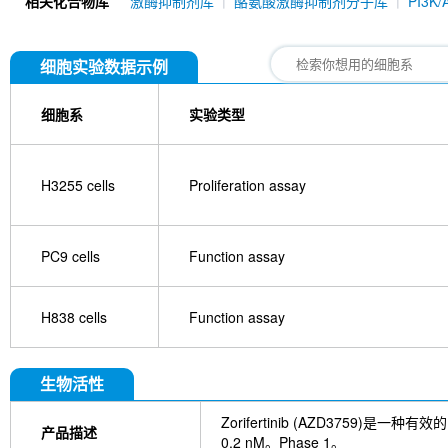
相关化合物库
激酶抑制剂库
酪氨酸激酶抑制剂分子库
PI3K
AST-1306
Lazertinib (YH25448)
Varlitinib
(BI 1482694)
Nazartinib (EGF816)
Pyrotinib 
(TAS6417)
Daphnetin
Almonertinib (HS-1029
细胞实验数据示例
Avitinib (Abivertinib)
Furmonertinib Mesylate (AS
WZ3146
Tyrphostin 9
CNX-2006
Naquotin
AG 555
TQB3804
BI-4020
Epertinib hydro
细胞系
实验类型
Necitumumab (anti-EGFR)
4-AMino-1-phenylpyr
H3255 cells
Proliferation assay
PC9 cells
Function assay
H838 cells
Function assay
生物活性
Zorifertinib (AZD3759)是
产品描述
0.2 nM。Phase 1。