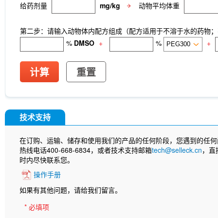
给药剂量
mg/kg
动物平均体重
第二步：请输入动物体内配方组成（配方适用于不溶于水的药物；不
%
DMSO
+
%
+
计算
重置
技术支持
在订购、运输、储存和使用我们的产品的任何阶段，您遇到的任何
热线电话400-668-6834，或者技术支持邮箱
tech@selleck.cn
，直
时内尽快联系您。
操作手册
如果有其他问题，请给我们留言。
* 必填项