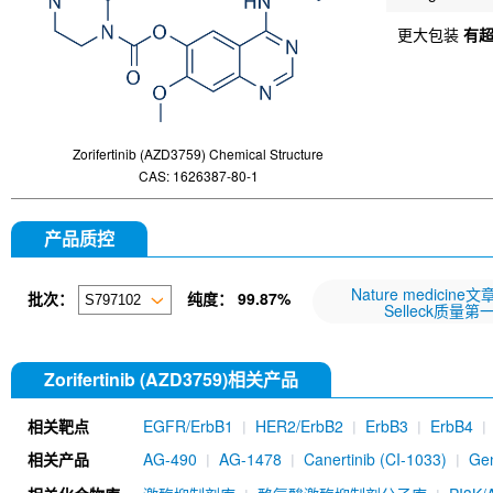
更大包装
有
Zorifertinib (AZD3759) Chemical Structure
CAS: 1626387-80-1
产品质控
Nature medicine
批次：
纯度：
99.87%
Selleck质量第
Zorifertinib (AZD3759)相关产品
相关靶点
EGFR/ErbB1
HER2/ErbB2
ErbB3
ErbB4
相关产品
AG-490
AG-1478
Canertinib (CI-1033)
Gen
WZ4002
PD153035 HCl
Allitinib tosylate
A