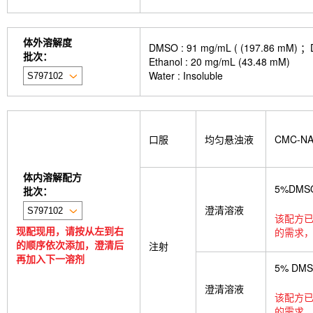
体外溶解度
DMSO : 91 mg/mL ( (197.
批次：
Ethanol : 20 mg/mL (43.48 mM)
Water : Insoluble
口服
均匀悬浊液
CMC-N
体内溶解配方
5%DMS
批次：
澄清溶液
该配方已
现配现用，请按从左到右
的需求，
的顺序依次添加，澄清后
注射
再加入下一溶剂
5% DM
澄清溶液
该配方已
的需求，