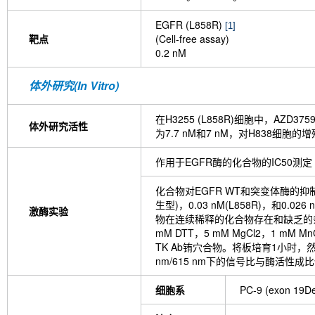
EGFR (L858R)
[1]
靶点
(Cell-free assay)
0.2 nM
体外研究(In Vitro)
在H3255 (L858R)细胞中，AZD
体外研究活性
为7.7 nM和7 nM，对H838细胞
作用于EGFR酶的化合物的IC50测定
化合物对EGFR WT和突变体酶的抑制活
生型)，0.03 nM(L858R)，和0.0
激酶实验
物在连续稀释的化合物存在和缺乏的条
mM DTT，5 mM MgCl2，1 m
TK Ab铕穴合物。将板培育1小时，然后使
nm/615 nm下的信号比与酶活性
细胞系
PC-9 (exon 19D