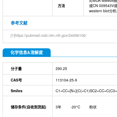
对MDA MB468
方法
或CN 009543V
western blot分
参考文献
[1]https://pubmed.ncbi.nlm.nih.gov/24496106/
化学信息&溶解度
分子量
290.25
CAS号
113104-25-9
Smiles
C1=CC=[N+](C(=C1)SC2=CC=C(C3=N
储存条件(自收到货起)
3年
-20°C
粉状