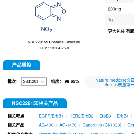
200mg
1g
更大包装
有
NSC228155 Chemical Structure
CAS: 113104-25-9
产品质控
Nature medicine
批次：
纯度：
99.65%
Selleck质量第
NSC228155相关产品
相关靶点
EGFR/ErbB1
HER2/ErbB2
ErbB3
ErbB4
相关产品
AG-490
AG-1478
Canertinib (CI-1033)
Gen
WZ4002
PD153035 HCl
Allitinib tosylate
A