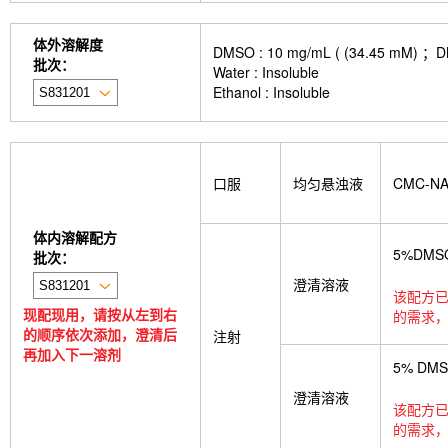
体外溶解度
DMSO : 10 mg/mL ( (34.4
批次：
Water : Insoluble
Ethanol : Insoluble
口服
均匀悬浊液
CMC-N
体内溶解配方
5%DMS
批次：
澄清溶液
该配方已
现配现用，请按从左到右
的需求，
的顺序依次添加，澄清后
注射
再加入下一溶剂
5% DM
澄清溶液
该配方已
的需求，