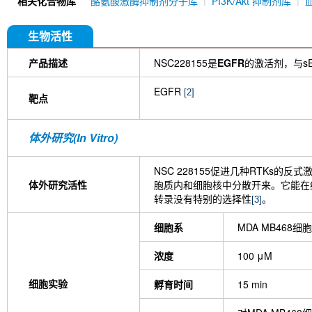
相关化合物库
酪氨酸激酶抑制剂分子库
PI3K/Akt 抑制剂库
AST-1306
Lazertinib (YH25448)
Varlitinib
Olmutinib (BI 1482694)
Nazartinib (EGF816)
zipalertinib (TAS6417)
Daphnetin
Almonertin
生物活性
EAI045
Avitinib (Abivertinib)
Furmonertinib Me
hydrochloride
WZ3146
Tyrphostin 9
CNX-
产品描述
NSC228155是
EGFR
的激活剂，与s
Cyasterone
AG 555
TQB3804
BI-4020
BLU-945
Necitumumab (anti-EGFR)
4-AMino
EGFR
[2]
靶点
体外研究(In Vitro)
NSC 228155促进几种RTKs的反式
体外研究活性
胞质内和细胞核中分散开来。它能在
转录没有特别的选择性
。
[3]
细胞系
MDA MB468细胞
浓度
100 μM
细胞实验
孵育时间
15 min