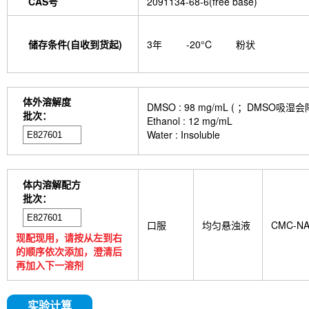
CAS号
2091134-68-6(free base)
储存条件(自收到货起)
3年
-20°C
粉状
体外溶解度
DMSO : 98 mg/mL ( ；DMS
批次：
Ethanol : 12 mg/mL
Water : Insoluble
体内溶解配方
批次：
口服
均匀悬浊液
CMC-N
现配现用，请按从左到右
的顺序依次添加，澄清后
再加入下一溶剂
实验计算