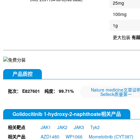
25mg
100mg
1g
更大包装
有
产品质控
Nature medicine文章证
批次：
E827601
纯度：
99.71%
Selleck质量第一
Golidocitinib 1-hydroxy-2-naphthoate相关产品
相关靶点
JAK1
JAK2
JAK3
Tyk2
相关产品
AZD1480
WP1066
Momelotinib (CYT387)