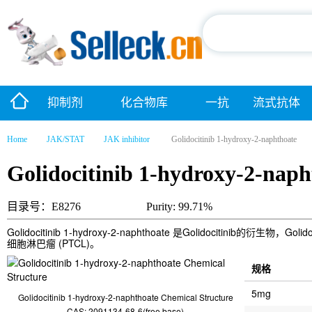
抑制剂
化合物库
一抗
流式抗体
Home
JAK/STAT
JAK inhibitor
Golidocitinib 1-hydroxy-2-naphthoate
Golidocitinib 1-hydroxy-2-naph
目录号：E8276
Purity: 99.71%
Golidocitinib 1-hydroxy-2-naphthoate 是Golidocitinib的衍生
细胞淋巴瘤 (PTCL)。
规格
5mg
Golidocitinib 1-hydroxy-2-naphthoate Chemical Structure
CAS: 2091134-68-6(free base)