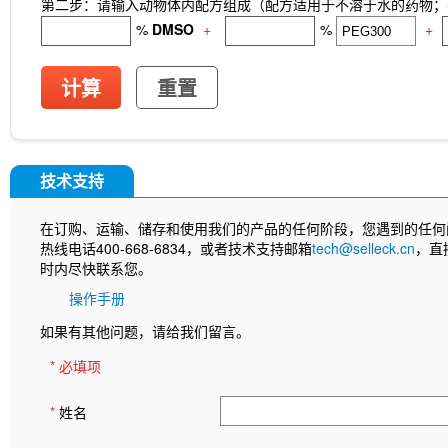
第二步：请输入动物体内配方组成（配方适用于不溶于水的药物；不
%
DMSO
+
%
+
计算
重置
技术支持
在订购、运输、储存和使用我们的产品的任何阶段，您遇到的任何
热线电话400-668-6834，或者技术支持邮箱
tech@selleck.cn
，直
时内尽快联系您。
操作手册
如果有其他问题，请给我们留言。
* 必填项
*
姓名