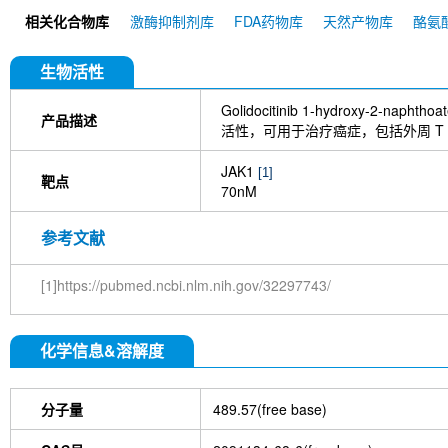
(SB1518)
NVP-BSK805 2HCl
TG101209
C
相关化合物库
激酶抑制剂库
FDA药物库
天然产物库
酪氨
(PRT062070)
Itacitinib (INCB39110)
AZ 960
Curcumol
Solcitinib
ZM 39923 HCl
BMS
(Ritlecitinib)
Brepocitinib (PF-06700841)
Pyri
生物活性
1,2,3,4,5,6-Hexabromocyclohexane
Selective J
Ivarmacitinib
Oclacitinib
Golidocitinib 1-hydroxy-2-na
产品描述
活性，可用于治疗癌症，包括外周 T 细
JAK1
[1]
靶点
70nM
参考文献
[1]https://pubmed.ncbi.nlm.nih.gov/32297743/
化学信息&溶解度
分子量
489.57(free base)