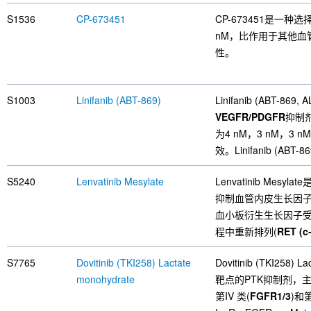
S1536
CP-673451
CP-673451是一种选
nM，比作用于其他血
性。
S1003
Linifanib (ABT-869)
Linifanib (ABT-8
VEGFR/PDGFR
抑制
为4 nM，3 nM，3
效。Linifanib (AB
S5240
Lenvatinib Mesylate
Lenvatinib Mes
抑制血管内皮生长因子
血小板衍生生长因子受
程中重新排列(
RET (c
S7765
Dovitinib (TKI258) Lactate
Dovitinib (TKI258)
monohydrate
靶点的PTK抑制剂，主要
第IV 类(
FGFR1/3
)和第