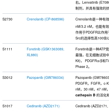
右。Lenvatinib (E70
制剂，并具有强效的抗肿
S2730
Crenolanib (CP-868596)
Crenolanib是一种
nM/3.2 nM，也能
作用于PDGFR比作用于c-
Src的选择性高100倍
S1111
Foretinib (GSK1363089,
Foretinib是一种A
XL880)
最强，在无细胞试验
Kit)， PDGFRα/
Phase 2。
S3012
Pazopanib (GW786034)
Pazopanib (GW7
PDGFR，FGFR，c-
nM，30 nM，47 nM，
cathepsin B
的活化
S1017
Cediranib (AZD2171)
Cediranib (AZD21