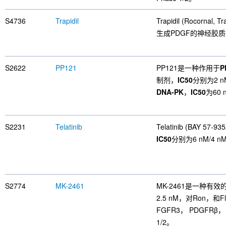
S4736
Trapidil
Trapidil (Rocornal, T
生成PDGF的神经胶
S2622
PP121
PP121是一种作用于
P
制剂，
IC50
分别为2 nM
DNA-PK
，
IC50
为60 
S2231
Telatinib
Telatinib (BAY 57
IC50
分别为6 nM/4 nM
S2774
MK-2461
MK-2461是一种有
2.5 nM，对Ron，和
FGFR3， PDGFRβ， 
1/2。