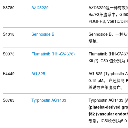
S8780
AZD3229
AZD3229是一种有效
Ba/F3细胞系中，GI5
PDGFRβ, V561D/D8
S4018
Sennoside B
Sennoside B
增殖。
S9973
Flumatinib (HH-GV-678)
Flumatinib (HH-G
Kit 的 IC50 值分别为 1
E4449
AG 825
AG-825 (Tyrphos
0.15 µM。 它还抑制
着诱导癌细胞凋亡。
S0763
Tyrphostin AG1433
Tyrphostin AG1433
(platelet-derived g
体2 (vascular endoth
制剂，IC50分别为5.0 