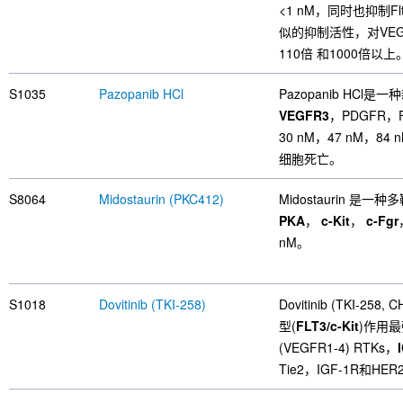
<1 nM，同时也抑制Flt
似的抑制活性，对VEGF
110倍 和1000倍以上。
S1035
Pazopanib HCl
Pazopanib HC
VEGFR3
，PDGFR，
30 nM，47 nM，84 
细胞死亡。
S8064
Midostaurin (PKC412)
Midostaurin 
PKA
，
c-Kit
，
c-Fgr
nM。
S1018
Dovitinib (TKI-258)
Dovitinib (TKI-25
型(
FLT3/c-Kit
)作用
(VEGFR1-4) RTKs，
Tie2，IGF-1R和HE