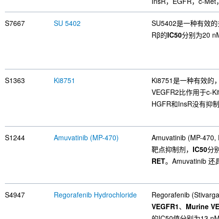
InsR，EGFR，c-Me
S7667
SU 5402
SU5402是一种有效的
Rβ的
IC50
分别为20 n
S1363
Ki8751
Ki8751是一种有效
VEGFR2比作用于c-K
HGFR和InsR没有抑
S1244
Amuvatinib (MP-470)
Amuvatinib (MP-
靶点抑制剂，
IC50
分别
RET
。Amuvatinib
S4947
Regorafenib Hydrochloride
Regorafenib (Stiv
VEGFR1
、
Murine V
的IC50值分别为13 nM、