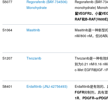
S5077
Regorafenib (BAY-734506)
Regorafenib (BAY-734
Monohydrate
monohydrate) 
鼠VEGFR2、小鼠VEGFR
RAF和B-RAF(V600E
S1064
Masitinib
Masitinib是一种新型
nM/800 nM，但对A
S1207
Tivozanib
Tivozanib是一种有
别为0.21 nM/0.16 
c-Met EGFR和IGF-
S8401
Erdafitinib (JNJ-42756493)
Erdafitinib是
FGFR
抑制剂，具有潜在的
1R
、
PDGFR-α/PDG