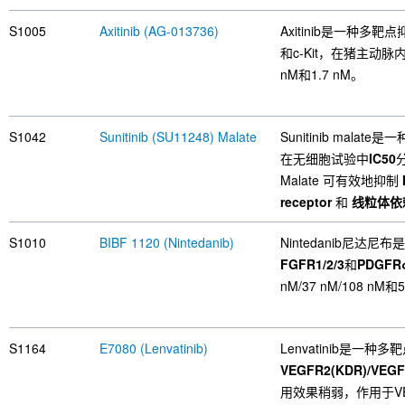
S1005
Axitinib (AG-013736)
Axitinib是一种多
和c-Kit，在猪主动
nM和1.7 nM。
S1042
Sunitinib (SU11248) Malate
Sunitinib malate
在无细胞试验中
IC50
Malate 可有效地抑制
receptor
和
线粒体依赖的
S1010
BIBF 1120 (Nintedanib)
Nintedanib尼
FGFR1/2/3
和
PDGFR
nM/37 nM/108 nM和
S1164
E7080 (Lenvatinib)
Lenvatinib是一
VEGFR2(KDR)/VEGFR
用效果稍弱，作用于VEG