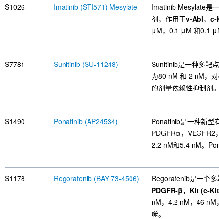
S1026
Imatinib (STI571) Mesylate
Imatinib Mesy
剂，作用于
v-Abl
，
c-
μM，0.1 μM 和0.1 μ
S7781
Sunitinib (SU-11248)
Sunitinib是一种多靶
为80 nM 和 2 nM，对
的剂量依赖性抑制剂。
S1490
Ponatinib (AP24534)
Ponatinib是一
PDGFRα，VEGFR2
2.2 nM和5.4 nM。Po
S1178
Regorafenib (BAY 73-4506)
Regorafenib是
PDGFR-β
，
Kit (c-Kit
nM，4.2 nM，46 nM
噬。