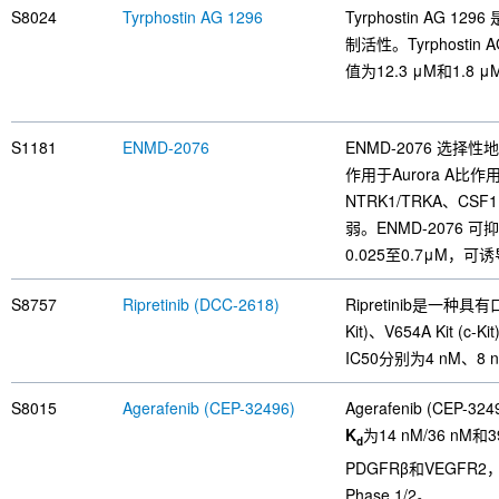
S8024
Tyrphostin AG 1296
Tyrphostin AG 129
制活性。Tyrphostin
值为12.3 μM和1.8 
S1181
ENMD-2076
ENMD-2076 选择
作用于Aurora A比作
NTRK1/TRKA、CS
弱。ENMD-2076
0.025至0.7μM，可
S8757
Ripretinib (DCC-2618)
Ripretinib是一种
Kit)、V654A Kit (c-Kit
IC50分别为4 nM、8 
S8015
Agerafenib (CEP-32496)
Agerafenib (CEP
K
为14 nM/36 nM和
d
PDGFRβ和VEGFR2
Phase 1/2。