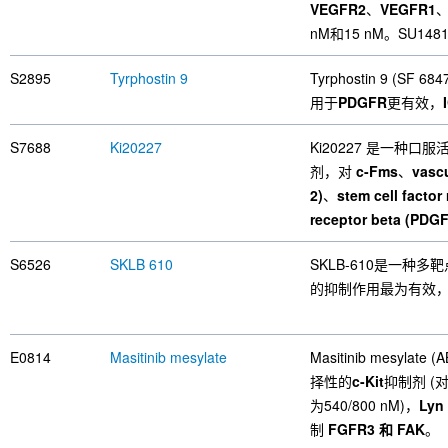
VEGFR2
、
VEGFR1
nM和15 nM。SU1
S2895
Tyrphostin 9
Tyrphostin 9 (SF 6
用于
PDGFR
更有效，
S7688
Ki20227
Ki20227 是一种口
剂，对
c-Fms
、
vascu
2)
、
stem cell factor 
receptor beta (PDG
S6526
SKLB 610
SKLB-610是一种多
的抑制作用最为有效
E0814
Masitinib mesylate
Masitinib mesyl
择性的
c-Kit
抑制剂 (对
为540/800 nM)，
Lyn
制
FGFR3 和 FAK
。