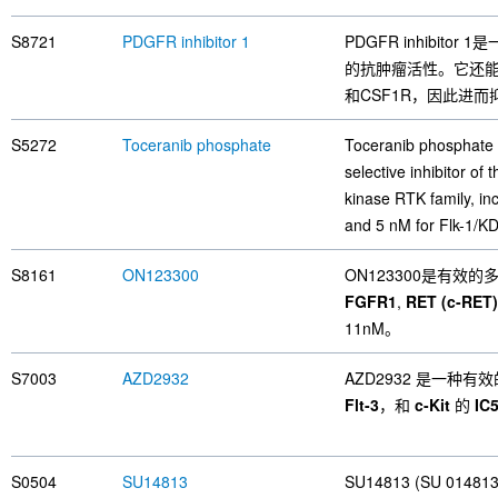
S8721
PDGFR inhibitor 1
PDGFR inhibito
的抗肿瘤活性。它还能抑制
和CSF1R，因此进
S5272
Toceranib phosphate
Toceranib phosphate (
selective inhibitor of 
kinase RTK family, in
and 5 nM for Flk-1/K
S8161
ON123300
ON123300是有效
FGFR1
,
RET (c-RET)
11nM。
S7003
AZD2932
AZD2932 是一种
Flt-3
，和
c-Kit
的
IC
S0504
SU14813
SU14813 (SU 01