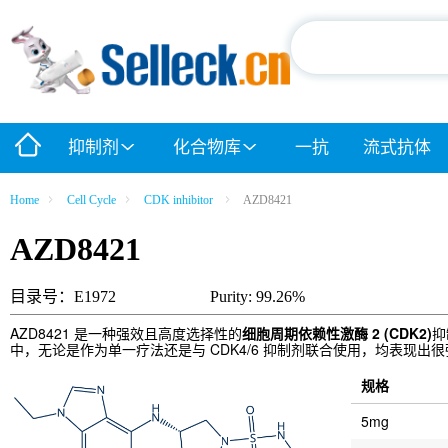
抑制剂
化合物库
一抗
流式抗体
Home
Cell Cycle
CDK inhibitor
AZD8421
AZD8421
目录号：E1972
Purity: 99.26%
AZD8421 是一种强效且高度选择性的
细胞周期依赖性激酶 2 (CDK2)
抑
中，无论是作为单一疗法还是与 CDK4/6 抑制剂联合使用，均表现出
规格
5mg