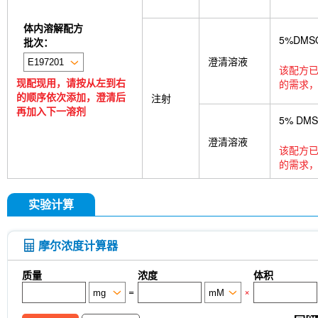
体内溶解配方
5%DMS
批次：
澄清溶液
该配方已
现配现用，请按从左到右
的需求，
的顺序依次添加，澄清后
注射
再加入下一溶剂
5% DM
澄清溶液
该配方已
的需求，
实验计算
摩尔浓度计算器
质量
浓度
体积
=
×