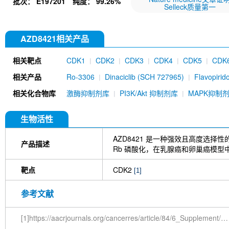
批次：
E197201
纯度：
99.26%
Selleck质量第一
AZD8421相关产品
相关靶点
CDK1
CDK2
CDK3
CDK4
CDK5
CDK
CDK11
CDK/cyclin complexes
相关产品
Ro-3306
Dinaciclib (SCH 727965)
Flavopirid
Flavopiridol (Alvocidib) HCl
AT7519
PHA-767
相关化合物库
激酶抑制剂库
PI3K/Akt 抑制剂库
MAPK抑制
JNJ-7706621
AZD5438
K03861 (AUZ454)
AZD4573
AT7519 HCl
MSC2530818
(E/Z
Cyclin D1 Antibody (Rabbit mAb) [L2G10]
At
生物活性
Kenpaullone
SEL120 (SEL120-34A) hydrochlor
LY2857785
G1T38
Samuraciclib (ICEC094
AZD8421 是一种强效且高度选择性
产品描述
HLM006474
CGP60474
Phospho-Rb (Ser807
Rb 磷酸化，在乳腺癌和卵巢癌模型
Cdc25C Antibody (Rabbit mAb) [K18P10]
NU
4)
SR-4835
Simurosertib
Fadraciclib (CYC
靶点
CDK2
[1]
Cyclin B1 Antibody (Rabbit mAb) [F4L11]
BAY 
mAb
MC180295
Bohemine
NG 52
Alste
参考文献
Cirtuvivint
RGB-286638 free base
NSC 6632
(Rabbit mAb) [P12H8]
Phospho-Rb (Ser807) An
[1]https://aacrjournals.org/cancerres/article/84/6_Supplement/5730/741274/Abstract-5730-Targeting-the-cell-cycle-with
[B12M16]