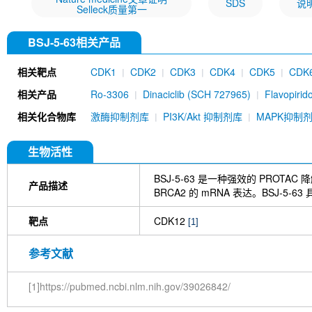
SDS
说
Selleck质量第一
BSJ-5-63相关产品
相关靶点
CDK1
CDK2
CDK3
CDK4
CDK5
CDK
CDK11
CDK/cyclin complexes
相关产品
Ro-3306
Dinaciclib (SCH 727965)
Flavopirid
Flavopiridol (Alvocidib) HCl
AT7519
PHA-767
相关化合物库
激酶抑制剂库
PI3K/Akt 抑制剂库
MAPK抑制
JNJ-7706621
AZD5438
K03861 (AUZ454)
AZD4573
AT7519 HCl
MSC2530818
(E/Z
Cyclin D1 Antibody (Rabbit mAb) [L2G10]
At
生物活性
Kenpaullone
SEL120 (SEL120-34A) hydrochlor
LY2857785
G1T38
Samuraciclib (ICEC094
BSJ-5-63 是一种强效的 PROTA
产品描述
HLM006474
CGP60474
Phospho-Rb (Ser807
BRCA2 的 mRNA 表达。BSJ-
Cdc25C Antibody (Rabbit mAb) [K18P10]
NU
4)
SR-4835
Simurosertib
Fadraciclib (CYC
靶点
CDK12
[1]
Cyclin B1 Antibody (Rabbit mAb) [F4L11]
BAY 
mAb
MC180295
Bohemine
NG 52
Alste
参考文献
Cirtuvivint
RGB-286638 free base
NSC 6632
(Rabbit mAb) [P12H8]
Phospho-Rb (Ser807) An
[1]https://pubmed.ncbi.nlm.nih.gov/39026842/
[B12M16]