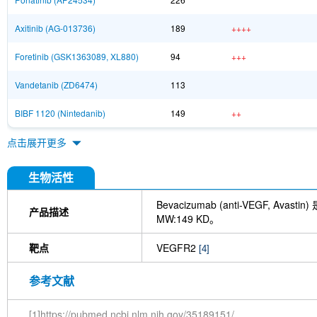
Axitinib (AG-013736)
189
++++
Foretinib (GSK1363089, XL880)
94
+++
Vandetanib (ZD6474)
113
BIBF 1120 (Nintedanib)
149
++
点击展开更多
生物活性
Bevacizumab (anti-VEGF, Avas
产品描述
MW:149 KD。
靶点
VEGFR2
[4]
参考文献
[1]https://pubmed.ncbi.nlm.nih.gov/35189151/