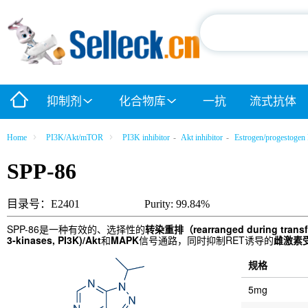
抑制剂
化合物库
一抗
流式抗体
Home
PI3K/Akt/mTOR
PI3K inhibitor
-
Akt inhibitor
-
Estrogen/progestogen 
SPP-86
目录号：E2401
Purity: 99.84%
SPP-86是一种有效的、选择性的
转染重排（rearranged during tra
3-kinases, PI3K)/Akt
和
MAPK
信号通路，同时抑制RET诱导的
雌激素受体α
规格
5mg