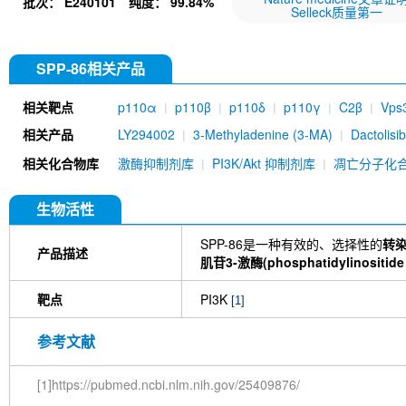
批次：
E240101
纯度：
99.84%
Selleck质量第一
SPP-86相关产品
相关靶点
p110α
p110β
p110δ
p110γ
C2β
Vps
相关产品
LY294002
3-Methyladenine (3-MA)
Dactolisi
(BKM120)
PI-103
TGX-221
ZSTK474
Om
相关化合物库
激酶抑制剂库
PI3K/Akt 抑制剂库
凋亡分子化
740Y-P)
PF-04691502
PIK-75 HCl
SAR40
(GDC-0980)
PIK-90
Gedatolisib (PKI-587)
GSK2636771
GSK1059615
Voxtalisib (XL765
生物活性
(LY3023414)
TG100-115
XL147 analogue
TFA
VPS34 inhibitor 1 (Compound 19)
Voxta
SPP-86是一种有效的、选择性的
转染
产品描述
GDC-0077 (Inavolisib)
AMG319
Paxalisib
肌苷3-激酶(phosphatidylinositide 3
TG100713
AZD8835
PI3 Kinase p110β Anti
Selective PI3Kδ Inhibitor 1 (compound 7n)
YS-4
靶点
PI3K
[1]
GSK2292767
PI3 Kinase p55 gamma Rabbit R
acalisib (GS-9820)
GNE-477
GNE-493
PI3
参考文献
mAb) [D1J6]
PI3 Kinase p85α Antibody (Mous
[1]https://pubmed.ncbi.nlm.nih.gov/25409876/