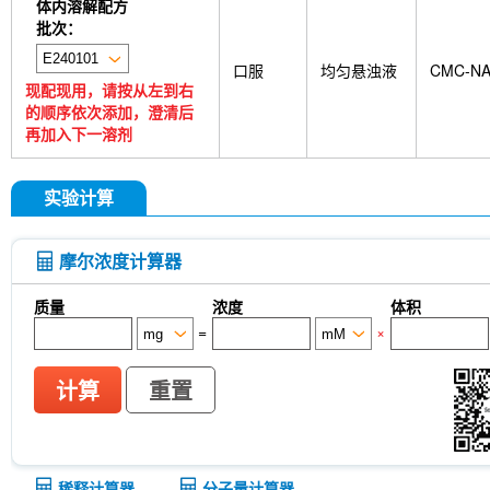
体内溶解配方
批次：
口服
均匀悬浊液
CMC-N
现配现用，请按从左到右
的顺序依次添加，澄清后
再加入下一溶剂
实验计算
摩尔浓度计算器
质量
浓度
体积
=
×
计算
重置
稀释计算器
分子量计算器